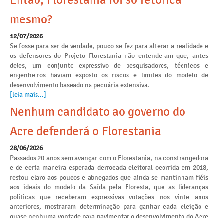
Então, Florestania foi só retórica
mesmo?
12/07/2026
Se fosse para ser de verdade, pouco se fez para alterar a realidade e
os defensores do Projeto Florestania não entenderam que, antes
deles, um conjunto expressivo de pesquisadores, técnicos e
engenheiros haviam exposto os riscos e limites do modelo de
desenvolvimento baseado na pecuária extensiva.
[leia mais...]
Nenhum candidato ao governo do
Acre defenderá o Florestania
28/06/2026
Passados 20 anos sem avançar com o Florestania, na constrangedora
e de certa maneira esperada derrocada eleitoral ocorrida em 2018,
restou claro aos poucos e abnegados que ainda se mantinham fiéis
aos ideais do modelo da Saída pela Floresta, que as lideranças
políticas que receberam expressivas votações nos vinte anos
anteriores, mostraram determinação para ganhar cada eleição e
quase nenhuma vontade para pavimentar o desenvolvimento do Acre