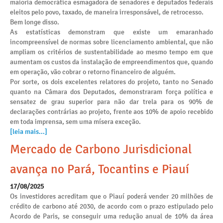
maioria democrática esmagadora de senadores e deputados federais
eleitos pelo povo, taxado, de maneira irresponsável, de retrocesso.
Bem longe disso.
As estatísticas demonstram que existe um emaranhado
incompreensível de normas sobre licenciamento ambiental, que não
ampliam os critérios de sustentabilidade ao mesmo tempo em que
aumentam os custos da instalação de empreendimentos que, quando
em operação, vão cobrar o retorno financeiro de alguém.
Por sorte, os dois excelentes relatores do projeto, tanto no Senado
quanto na Câmara dos Deputados, demonstraram força política e
sensatez de grau superior para não dar trela para os 90% de
declarações contrárias ao projeto, frente aos 10% de apoio recebido
em toda imprensa, sem uma mísera exceção.
[leia mais...]
Mercado de Carbono Jurisdicional
avança no Pará, Tocantins e Piauí
17/08/2025
Os investidores acreditam que o Piauí poderá vender 20 milhões de
crédito de carbono até 2030, de acordo com o prazo estipulado pelo
Acordo de Paris, se conseguir uma redução anual de 10% da área