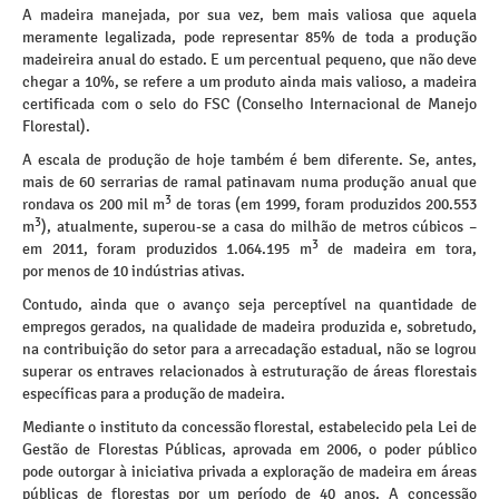
A madeira manejada, por sua vez, bem mais valiosa que aquela
meramente legalizada, pode representar 85% de toda a produção
madeireira anual do estado. E um percentual pequeno, que não deve
chegar a 10%, se refere a um produto ainda mais valioso, a madeira
certificada com o selo do FSC (Conselho Internacional de Manejo
Florestal).
A escala de produção de hoje também é bem diferente. Se, antes,
mais de 60 serrarias de ramal patinavam numa produção anual que
3
rondava os 200 mil m
de toras (em 1999, foram produzidos 200.553
3
m
), atualmente, superou-se a casa do milhão de metros cúbicos –
3
em 2011, foram produzidos 1.064.195 m
de madeira em tora,
por menos de 10 indústrias ativas.
Contudo, ainda que o avanço seja perceptível na quantidade de
empregos gerados, na qualidade de madeira produzida e, sobretudo,
na contribuição do setor para a arrecadação estadual, não se logrou
superar os entraves relacionados à estruturação de áreas florestais
específicas para a produção de madeira.
Mediante o instituto da concessão florestal, estabelecido pela Lei de
Gestão de Florestas Públicas, aprovada em 2006, o poder público
pode outorgar à iniciativa privada a exploração de madeira em áreas
públicas de florestas por um período de 40 anos. A concessão