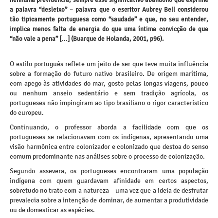
nenhuma previdência, sempre esse significativo abandono que exprime
a palavra “desleixo” – palavra que o escritor Aubrey Bell considerou
tão tipicamente portuguesa como “saudade” e que, no seu entender,
implica menos falta de energia do que uma íntima convicção de que
“não vale a pena” […] (Buarque de Holanda, 2001, p96).
O estilo português reflete um jeito de ser que teve muita influência
sobre a formação do futuro nativo brasileiro. De origem marítima,
com apego às atividades do mar, gosto pelas longas viagens, pouco
ou nenhum anseio sedentário e sem tradição agrícola, os
portugueses não impingiram ao tipo brasiliano o rigor característico
do europeu.
Continuando, o professor aborda a facilidade com que os
portugueses se relacionavam com os indígenas, apresentando uma
visão harmônica entre colonizador e colonizado que destoa do senso
comum predominante nas análises sobre o processo de colonização.
Segundo assevera, os portugueses encontraram uma população
indígena com quem guardavam afinidade em certos aspectos,
sobretudo no trato com a natureza – uma vez que a ideia de desfrutar
prevalecia sobre a intenção de dominar, de aumentar a produtividade
ou de domesticar as espécies.