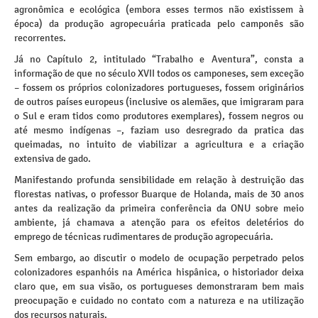
agronômica e ecológica (embora esses termos não existissem à
época) da produção agropecuária praticada pelo camponês são
recorrentes.
Já no Capítulo 2, intitulado “Trabalho e Aventura”, consta a
informação de que no século XVII todos os camponeses, sem exceção
– fossem os próprios colonizadores portugueses, fossem originários
de outros países europeus (inclusive os alemães, que imigraram para
o Sul e eram tidos como produtores exemplares), fossem negros ou
até mesmo indígenas –, faziam uso desregrado da pratica das
queimadas, no intuito de viabilizar a agricultura e a criação
extensiva de gado.
Manifestando profunda sensibilidade em relação à destruição das
florestas nativas, o professor Buarque de Holanda, mais de 30 anos
antes da realização da primeira conferência da ONU sobre meio
ambiente, já chamava a atenção para os efeitos deletérios do
emprego de técnicas rudimentares de produção agropecuária.
Sem embargo, ao discutir o modelo de ocupação perpetrado pelos
colonizadores espanhóis na América hispânica, o historiador deixa
claro que, em sua visão, os portugueses demonstraram bem mais
preocupação e cuidado no contato com a natureza e na utilização
dos recursos naturais.