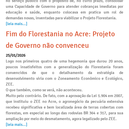
no serviço público com o propósito de, no curto prazo, consolidar
uma Capacidade de Governo para atender cobranças imediatas por
educação e saúde, enquanto colocava em pratica um rol de
demandas novas, inventadas para viabilizar o Projeto Florestania.
[leia mais...]
Fim do Florestania no Acre: Projeto
de Governo não convenceu
25/01/2026
Logo nos primeiros quatro de uma hegemonia que durou 20 anos,
poucos insatisfeitos com a generalização do Florestania foram
convencidos de que o detalhamento da estratégia de
desenvolvimento viria com o Zoneamento Econômico e Ecológico,
ZEE.
O que também, como se verá, não aconteceu.
Muito pelo contrário. De fato, com a aprovação da Lei 1.904 em 2007,
que instituiu o ZEE no Acre, o agronegócio da pecuária extensiva
recebeu significativa e bem localizada área de terras cobertas com
florestas, em especial ao longo das rodovias BR 364 e 317, para sua
ampliação por meio do desmatamento, agora legalizado pelo ZEE.
[leia mais...]