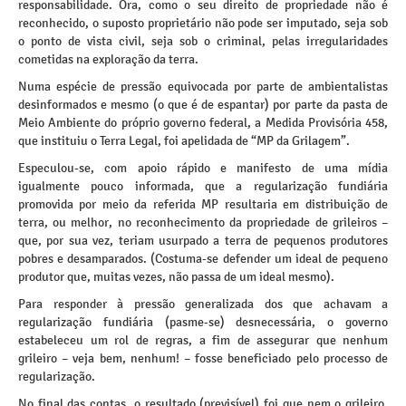
responsabilidade. Ora, como o seu direito de propriedade não é
reconhecido, o suposto proprietário não pode ser imputado, seja sob
o ponto de vista civil, seja sob o criminal, pelas irregularidades
cometidas na exploração da terra.
Numa espécie de pressão equivocada por parte de ambientalistas
desinformados e mesmo (o que é de espantar) por parte da pasta de
Meio Ambiente do próprio governo federal, a Medida Provisória 458,
que instituiu o Terra Legal, foi apelidada de “MP da Grilagem”.
Especulou-se, com apoio rápido e manifesto de uma mídia
igualmente pouco informada, que a regularização fundiária
promovida por meio da referida MP resultaria em distribuição de
terra, ou melhor, no reconhecimento da propriedade de grileiros –
que, por sua vez, teriam usurpado a terra de pequenos produtores
pobres e desamparados. (Costuma-se defender um ideal de pequeno
produtor que, muitas vezes, não passa de um ideal mesmo).
Para responder à pressão generalizada dos que achavam a
regularização fundiária (pasme-se) desnecessária, o governo
estabeleceu um rol de regras, a fim de assegurar que nenhum
grileiro – veja bem, nenhum! – fosse beneficiado pelo processo de
regularização.
No final das contas, o resultado (previsível) foi que nem o grileiro,