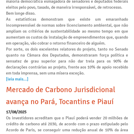
maioria democrática esmagadora de senadores e deputados federais
eleitos pelo povo, taxado, de maneira irresponsável, de retrocesso.
Bem longe disso.
As estatísticas demonstram que existe um emaranhado
incompreensível de normas sobre licenciamento ambiental, que não
ampliam os critérios de sustentabilidade ao mesmo tempo em que
aumentam os custos da instalação de empreendimentos que, quando
em operação, vão cobrar o retorno financeiro de alguém.
Por sorte, os dois excelentes relatores do projeto, tanto no Senado
quanto na Câmara dos Deputados, demonstraram força política e
sensatez de grau superior para não dar trela para os 90% de
declarações contrárias ao projeto, frente aos 10% de apoio recebido
em toda imprensa, sem uma mísera exceção.
[leia mais...]
Mercado de Carbono Jurisdicional
avança no Pará, Tocantins e Piauí
17/08/2025
Os investidores acreditam que o Piauí poderá vender 20 milhões de
crédito de carbono até 2030, de acordo com o prazo estipulado pelo
Acordo de Paris, se conseguir uma redução anual de 10% da área