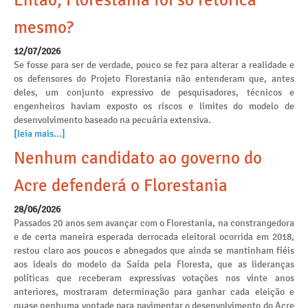
Então, Florestania foi só retórica
mesmo?
12/07/2026
Se fosse para ser de verdade, pouco se fez para alterar a realidade e
os defensores do Projeto Florestania não entenderam que, antes
deles, um conjunto expressivo de pesquisadores, técnicos e
engenheiros haviam exposto os riscos e limites do modelo de
desenvolvimento baseado na pecuária extensiva.
[leia mais...]
Nenhum candidato ao governo do
Acre defenderá o Florestania
28/06/2026
Passados 20 anos sem avançar com o Florestania, na constrangedora
e de certa maneira esperada derrocada eleitoral ocorrida em 2018,
restou claro aos poucos e abnegados que ainda se mantinham fiéis
aos ideais do modelo da Saída pela Floresta, que as lideranças
políticas que receberam expressivas votações nos vinte anos
anteriores, mostraram determinação para ganhar cada eleição e
quase nenhuma vontade para pavimentar o desenvolvimento do Acre