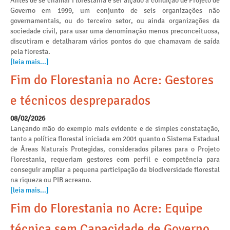
Antes de se chamar Florestania e ser alçado à condição de Projeto de
Governo em 1999, um conjunto de seis organizações não
governamentais, ou do terceiro setor, ou ainda organizações da
sociedade civil, para usar uma denominação menos preconceituosa,
discutiram e detalharam vários pontos do que chamavam de saída
pela floresta.
[leia mais...]
Fim do Florestania no Acre: Gestores
e técnicos despreparados
08/02/2026
Lançando mão do exemplo mais evidente e de simples constatação,
tanto a política florestal iniciada em 2001 quanto o Sistema Estadual
de Áreas Naturais Protegidas, considerados pilares para o Projeto
Florestania, requeriam gestores com perfil e competência para
conseguir ampliar a pequena participação da biodiversidade florestal
na riqueza ou PIB acreano.
[leia mais...]
Fim do Florestania no Acre: Equipe
técnica sem Capacidade de Governo