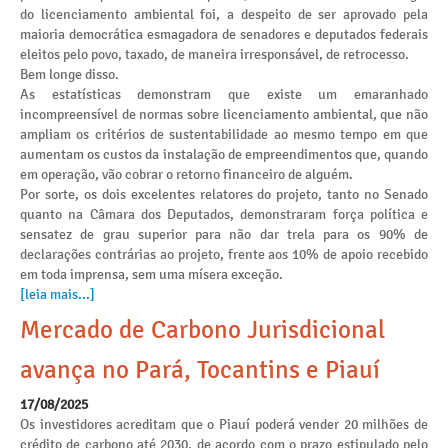
do licenciamento ambiental foi, a despeito de ser aprovado pela
maioria democrática esmagadora de senadores e deputados federais
eleitos pelo povo, taxado, de maneira irresponsável, de retrocesso.
Bem longe disso.
As estatísticas demonstram que existe um emaranhado
incompreensível de normas sobre licenciamento ambiental, que não
ampliam os critérios de sustentabilidade ao mesmo tempo em que
aumentam os custos da instalação de empreendimentos que, quando
em operação, vão cobrar o retorno financeiro de alguém.
Por sorte, os dois excelentes relatores do projeto, tanto no Senado
quanto na Câmara dos Deputados, demonstraram força política e
sensatez de grau superior para não dar trela para os 90% de
declarações contrárias ao projeto, frente aos 10% de apoio recebido
em toda imprensa, sem uma mísera exceção.
[leia mais...]
Mercado de Carbono Jurisdicional
avança no Pará, Tocantins e Piauí
17/08/2025
Os investidores acreditam que o Piauí poderá vender 20 milhões de
crédito de carbono até 2030, de acordo com o prazo estipulado pelo