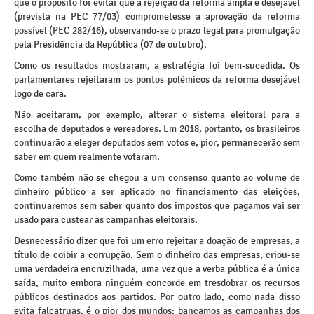
que o propósito foi evitar que a rejeição da reforma ampla e desejável
(prevista na PEC 77/03) comprometesse a aprovação da reforma
possível (PEC 282/16), observando-se o prazo legal para promulgação
pela Presidência da República (07 de outubro).
Como os resultados mostraram, a estratégia foi bem-sucedida. Os
parlamentares rejeitaram os pontos polêmicos da reforma desejável
logo de cara.
Não aceitaram, por exemplo, alterar o sistema eleitoral para a
escolha de deputados e vereadores. Em 2018, portanto, os brasileiros
continuarão a eleger deputados sem votos e, pior, permanecerão sem
saber em quem realmente votaram.
Como também não se chegou a um consenso quanto ao volume de
dinheiro público a ser aplicado no financiamento das eleições,
continuaremos sem saber quanto dos impostos que pagamos vai ser
usado para custear as campanhas eleitorais.
Desnecessário dizer que foi um erro rejeitar a doação de empresas, a
título de coibir a corrupção. Sem o dinheiro das empresas, criou-se
uma verdadeira encruzilhada, uma vez que a verba pública é a única
saída, muito embora ninguém concorde em tresdobrar os recursos
públicos destinados aos partidos. Por outro lado, como nada disso
evita falcatruas, é o pior dos mundos: bancamos as campanhas dos