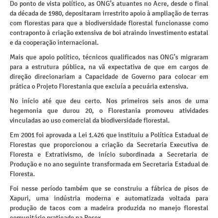
Do ponto de vista político, as ONG’s atuantes no Acre, desde o final
da década de 1980, depositaram irrestrito apoio à ampliação de terras
com florestas para que a biodiversidade florestal funcionasse como
contraponto à criação extensiva de boi atraindo investimento estatal
e da cooperação internacional.
Mais que apoio político, técnicos qualificados nas ONG’s migraram
para a estrutura pública, na vã expectativa de que em cargos de
direção direcionariam a Capacidade de Governo para colocar em
prática o Projeto Florestania que excluía a pecuária extensiva.
No início até que deu certo. Nos primeiros seis anos de uma
hegemonia que durou 20, o Florestania promoveu atividades
vinculadas ao uso comercial da biodiversidade florestal.
Em 2001 foi aprovada a Lei 1.426 que instituiu a Política Estadual de
Florestas que proporcionou a criação da Secretaria Executiva de
Floresta e Extrativismo, de início subordinada a Secretaria de
Produção e no ano seguinte transformada em Secretaria Estadual de
Floresta.
Foi nesse período também que se construiu a fábrica de pisos de
Xapuri, uma indústria moderna e automatizada voltada para
produção de tacos com a madeira produzida no manejo florestal
comunitário praticado na Resex.