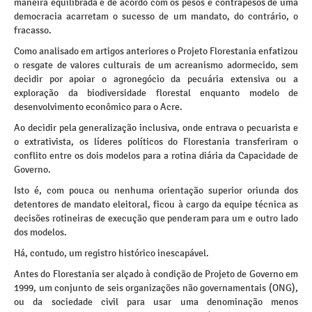
maneira equilibrada e de acordo com os pesos e contrapesos de uma
democracia acarretam o sucesso de um mandato, do contrário, o
fracasso.
Como analisado em artigos anteriores o Projeto Florestania enfatizou
o resgate de valores culturais de um acreanismo adormecido, sem
decidir por apoiar o agronegócio da pecuária extensiva ou a
exploração da biodiversidade florestal enquanto modelo de
desenvolvimento econômico para o Acre.
Ao decidir pela generalização inclusiva, onde entrava o pecuarista e
o extrativista, os líderes políticos do Florestania transferiram o
conflito entre os dois modelos para a rotina diária da Capacidade de
Governo.
Isto é, com pouca ou nenhuma orientação superior oriunda dos
detentores de mandato eleitoral, ficou à cargo da equipe técnica as
decisões rotineiras de execução que penderam para um e outro lado
dos modelos.
Há, contudo, um registro histórico inescapável.
Antes do Florestania ser alçado à condição de Projeto de Governo em
1999, um conjunto de seis organizações não governamentais (ONG),
ou da sociedade civil para usar uma denominação menos