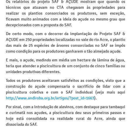
Os relatórios do projeto SAF & AÇUDE mostram que quando os
técnicos que atuavam no CTA chegavam às propriedades para
realizar os plantios consorciados os produtores, sem exceção,
ficavam muito animados com a ideia do açude no mesmo grau que
decepcionados com a proposta do SAF.
De certo modo, com o decorrer da implantação do Projeto SAF &
AÇUDE em 250 propriedades localizadas no vale do rio Acre, o plantio
das mais de 25 espécies de árvores consorciadas no SAF se impôs
como condição para os produtores ganharem o tão almejado açude.
E mais, o açude, medindo em média um hectare de lâmina de água,
teria que atender a piscicultura de um conjunto de cinco famílias ou
unidades produtivas diferentes.
Todos os produtores aceitaram satisfeitos as condições, visto que a
construção do açude compensaria o sacrifício de lidar com a
piscicultura coletiva e com o SAF individual (veja mais aqui
http://www.andiroba.org.br/artigos/?post_id=1663
).
Por sinal, com a introdução de alevinos, com destaque para tambaqui
e curimatã nos açudes, a piscicultura deu seus primeiros passos e
hoje está consolidada na realidade rural do Acre, ainda que
dissociada do SAF.