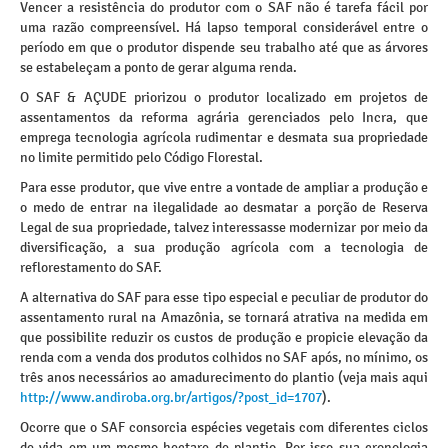
Vencer a resistência do produtor com o SAF não é tarefa fácil por
uma razão compreensível. Há lapso temporal considerável entre o
período em que o produtor dispende seu trabalho até que as árvores
se estabeleçam a ponto de gerar alguma renda.
O SAF & AÇUDE priorizou o produtor localizado em projetos de
assentamentos da reforma agrária gerenciados pelo Incra, que
emprega tecnologia agrícola rudimentar e desmata sua propriedade
no limite permitido pelo Código Florestal.
Para esse produtor, que vive entre a vontade de ampliar a produção e
o medo de entrar na ilegalidade ao desmatar a porção de Reserva
Legal de sua propriedade, talvez interessasse modernizar por meio da
diversificação, a sua produção agrícola com a tecnologia de
reflorestamento do SAF.
A alternativa do SAF para esse tipo especial e peculiar de produtor do
assentamento rural na Amazônia, se tornará atrativa na medida em
que possibilite reduzir os custos de produção e propicie elevação da
renda com a venda dos produtos colhidos no SAF após, no mínimo, os
três anos necessários ao amadurecimento do plantio (veja mais aqui
http://www.andiroba.org.br/artigos/?post_id=1707
).
Ocorre que o SAF consorcia espécies vegetais com diferentes ciclos
de vida em um mesmo hectare de plantio. Por isso sua cronologia