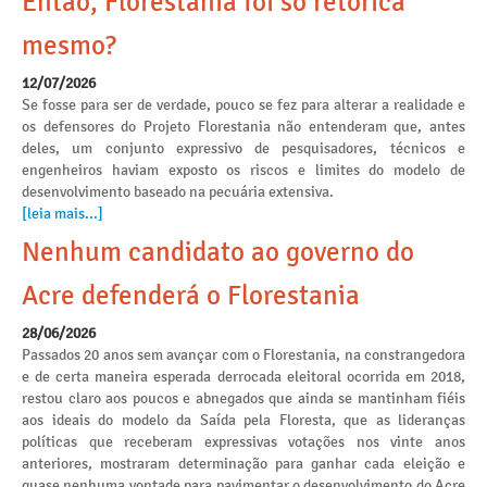
Então, Florestania foi só retórica
mesmo?
12/07/2026
Se fosse para ser de verdade, pouco se fez para alterar a realidade e
os defensores do Projeto Florestania não entenderam que, antes
deles, um conjunto expressivo de pesquisadores, técnicos e
engenheiros haviam exposto os riscos e limites do modelo de
desenvolvimento baseado na pecuária extensiva.
[leia mais...]
Nenhum candidato ao governo do
Acre defenderá o Florestania
28/06/2026
Passados 20 anos sem avançar com o Florestania, na constrangedora
e de certa maneira esperada derrocada eleitoral ocorrida em 2018,
restou claro aos poucos e abnegados que ainda se mantinham fiéis
aos ideais do modelo da Saída pela Floresta, que as lideranças
políticas que receberam expressivas votações nos vinte anos
anteriores, mostraram determinação para ganhar cada eleição e
quase nenhuma vontade para pavimentar o desenvolvimento do Acre