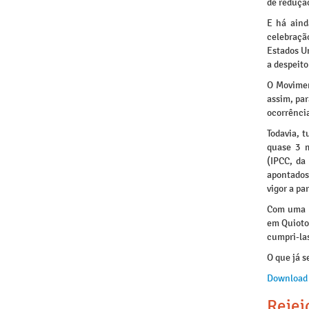
de reduçã
E há aind
celebraçã
Estados U
a despeito
O Movimen
assim, pa
ocorrênci
Todavia, t
quase 3 m
(IPCC, da
apontados
vigor a par
Com uma d
em Quioto,
cumpri-la
O que já s
Download
Rejei