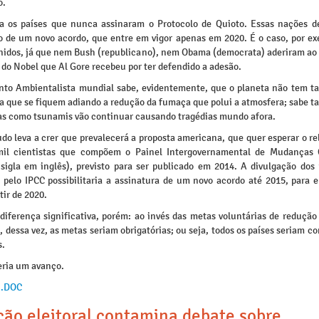
o.
a os países que nunca assinaram o Protocolo de Quioto. Essas nações 
o de um novo acordo, que entre em vigor apenas em 2020. É o caso, por ex
nidos, já que nem Bush (republicano), nem Obama (democrata) aderiram ao 
 do Nobel que Al Gore recebeu por ter defendido a adesão.
to Ambientalista mundial sabe, evidentemente, que o planeta não tem t
ra que se fiquem adiando a redução da fumaça que polui a atmosfera; sabe 
as como tsunamis vão continuar causando tragédias mundo afora.
udo leva a crer que prevalecerá a proposta americana, que quer esperar o re
il cientistas que compõem o Painel Intergovernamental de Mudanças 
 sigla em inglês), previsto para ser publicado em 2014. A divulgação dos 
 pelo IPCC possibilitaria a assinatura de um novo acordo até 2015, para 
tir de 2020.
iferença significativa, porém: ao invés das metas voluntárias de redução
 dessa vez, as metas seriam obrigatórias; ou seja, todos os países seriam c
s.
eria um avanço.
 .DOC
ção eleitoral contamina debate sobre