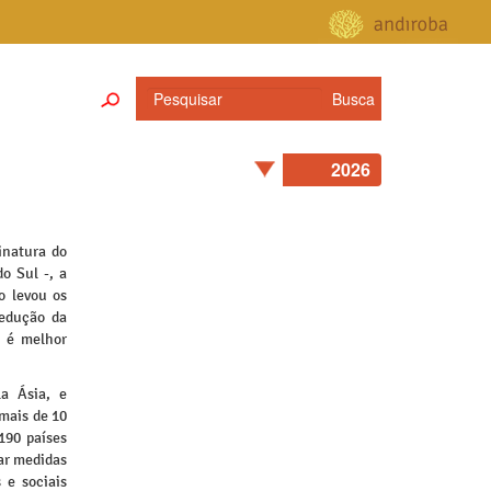
inatura do
o Sul -, a
o levou os
redução da
o é melhor
a Ásia, e
 mais de 10
190 países
ar medidas
 e sociais