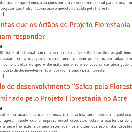
liberaram empréstimos e doações em um volume excepcional para bancar u
 projetos que tinham como eixo o modelo da Saída pela Floresta.
..]
ntas que os órfãos do Projeto Florestania
iam responder
26
IB florestal estadual não entrou no radar a despeito de os líderes políticos
ia assumirem a redução do desmatamento como propósito, em todas as
s mesmo cientes de que o desmatamento zero só poderia ser alcançado a
 modelo de desenvolvimento ancorado na Saída pela Floresta.
..]
o de desenvolvimento “Saída pela Florest
minado pelo Projeto Florestania no Acre
26
ntes na academia, nas ciências e nas artes, sem líderes na política,
ia agora impede que a imprescindível discussão sobre a existência de a
 à pecuária extensiva seja retomada nos moldes dos profundos debates