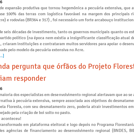
26
de expansão produtiva que tornou hegemônica a pecuária extensiva, que 
se 100% das terras com logística favorável na margem dos principais ri
re) e rodovias (BR364 e 317) , foi necessário um forte arcabouço institucion
e seis décadas de investimento, tanto os governos municipais quanto os es
artido político (na época nem existia a insignificante classificação atual 
), criaram instituições e contrataram muitos servidores para apoiar o dese
nado pelo modelo da pecuária extensiva no Acre.
..]
da pergunta que órfãos do Projeto Flores
iam responder
26
maioria dos especialistas em desenvolvimento regional alertavam que ao se 
rnativa à pecuária extensiva, sempre associada aos objetivos do desmatamen
pela Floresta, com seu desmatamento zero, poderia atrair investimentos e
ejado pela criação de boi solto no pasto.
e aconteceu!
transformado em plataforma eleitoral e logo depois no Programa Florestania
des agências de financiamento ao desenvolvimento regional (BNDES, B