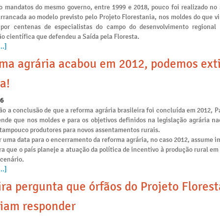
o mandatos do mesmo governo, entre 1999 e 2018, pouco foi realizado no 
arrancada ao modelo previsto pelo Projeto Florestania, nos moldes do que v
 por centenas de especialistas do campo do desenvolvimento regional
o científica que defendeu a Saída pela Floresta.
..]
ma agrária acabou em 2012, podemos ext
a!
26
o a conclusão de que a reforma agrária brasileira foi concluída em 2012, P
ende que nos moldes e para os objetivos definidos na legislação agrária na
e tampouco produtores para novos assentamentos rurais.
r uma data para o encerramento da reforma agrária, no caso 2012, assume i
ra que o país planeje a atuação da política de incentivo à produção rural e
 cenário.
..]
ira pergunta que órfãos do Projeto Flores
iam responder