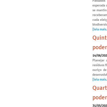
Passados
esperada 
se mantinh
receberam
cada elei
biodivers
[leia mais.
Quint
poder
14/06/20
Planejar 
resíduos f
ouriço de
desenvolvi
[leia mais.
Quart
poder
31/05/20