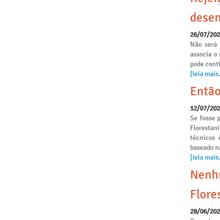
desen
26/07/20
Não será 
associa o
pode conti
[leia mais.
Então
12/07/20
Se fosse p
Florestan
técnicos 
baseado n
[leia mais.
Nenhu
Flore
28/06/20