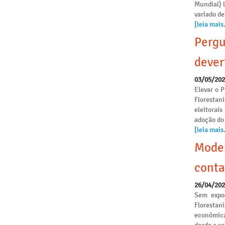
Mundial) 
variado de
[leia mais.
Pergu
dever
03/05/20
Elevar o P
Florestan
eleitorai
adoção do
[leia mais.
Model
conta
26/04/20
Sem expoe
Florestan
econômica