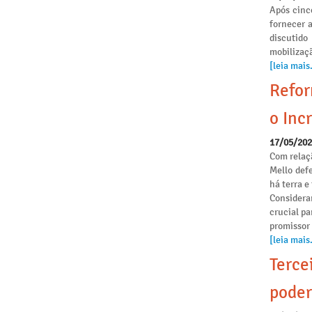
Após cinc
fornecer 
discutido
mobilizaçã
[leia mais.
Refor
o Incr
17/05/20
Com relaçã
Mello def
há terra 
Considera
crucial pa
promissor
[leia mais.
Terce
poder