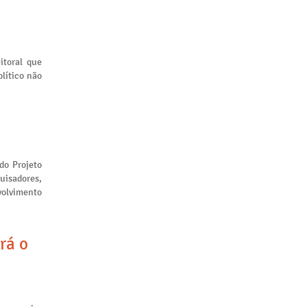
itoral que
lítico não
 do Projeto
uisadores,
volvimento
rá o