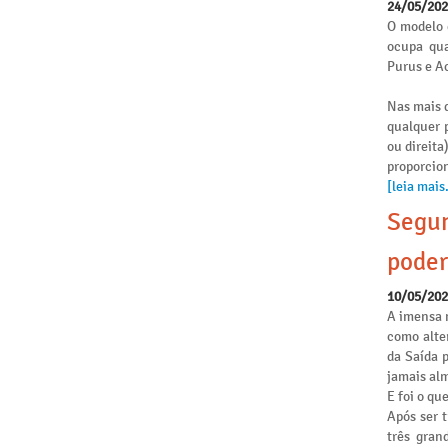
24/05/20
O modelo 
ocupa qua
Purus e Ac
Nas mais d
qualquer p
ou direita
proporcio
[leia mais.
Segun
poder
10/05/20
A imensa 
como alte
da Saída 
jamais alm
E foi o qu
Após ser 
três gran