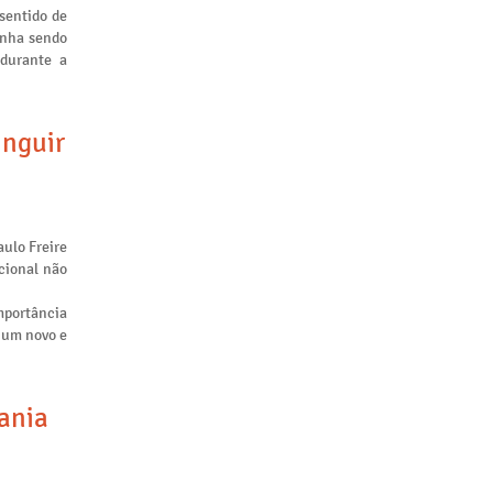
sentido de
inha sendo
 durante a
inguir
aulo Freire
cional não
mportância
m um novo e
tania