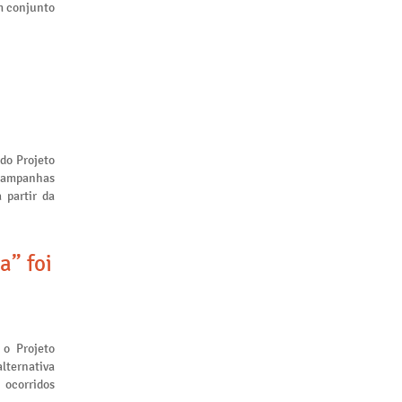
m conjunto
 do Projeto
 campanhas
 partir da
a” foi
 o Projeto
lternativa
 ocorridos