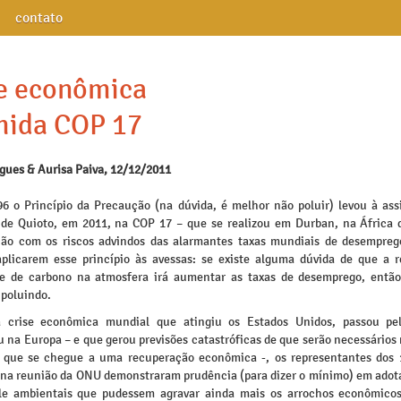
contato
e econômica
mida COP 17
igues & Aurisa Paiva, 12/12/2011
6 o Princípio da Precaução (na dúvida, é melhor não poluir) levou à ass
 de Quioto, em 2011, na COP 17 – que se realizou em Durban, na África d
ão com os riscos advindos das alarmantes taxas mundiais de desempreg
aplicarem esse princípio às avessas: se existe alguma dúvida de que a 
e de carbono na atmosfera irá aumentar as taxas de desemprego, entã
 poluindo.
a crise econômica mundial que atingiu os Estados Unidos, passou pel
 na Europa – e que gerou previsões catastróficas de que serão necessários
 que se chegue a uma recuperação econômica -, os representantes dos 
 na reunião da ONU demonstraram prudência (para dizer o mínimo) em adot
le ambientais que pudessem agravar ainda mais os arrochos econômicos