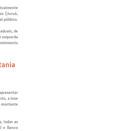
atualmente
os (Juruá,
al público.
taduais, de
de esquerda
nvolvimento
tania
apresentar
to, a tese
m montante
, todas as
ID e Banco