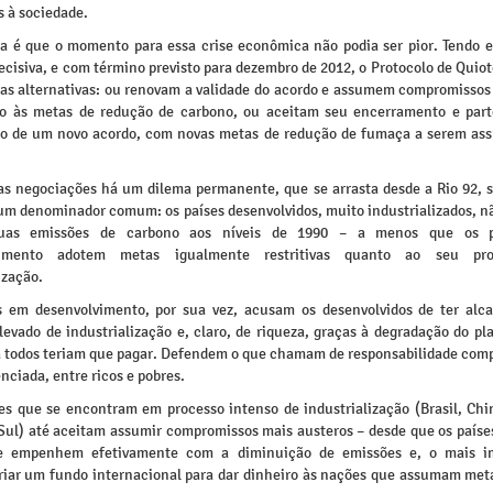
s à sociedade.
a é que o momento para essa crise econômica não podia ser pior. Tendo 
ecisiva, e com término previsto para dezembro de 2012, o Protocolo de Quio
as alternativas: ou renovam a validade do acordo e assumem compromissos
o às metas de redução de carbono, ou aceitam seu encerramento e par
o de um novo acordo, com novas metas de redução de fumaça a serem as
das negociações há um dilema permanente, que se arrasta desde a Rio 92, 
um denominador comum: os países desenvolvidos, muito industrializados, n
suas emissões de carbono aos níveis de 1990 – a menos que os 
vimento adotem metas igualmente restritivas quanto ao seu pr
ização.
 em desenvolvimento, por sua vez, acusam os desenvolvidos de ter al
evado de industrialização e, claro, de riqueza, graças à degradação do pl
a todos teriam que pagar. Defendem o que chamam de responsabilidade comp
nciada, entre ricos e pobres.
ses que se encontram em processo intenso de industrialização (Brasil, Chin
 Sul) até aceitam assumir compromissos mais austeros – desde que os paíse
e empenhem efetivamente com a diminuição de emissões e, o mais im
riar um fundo internacional para dar dinheiro às nações que assumam met