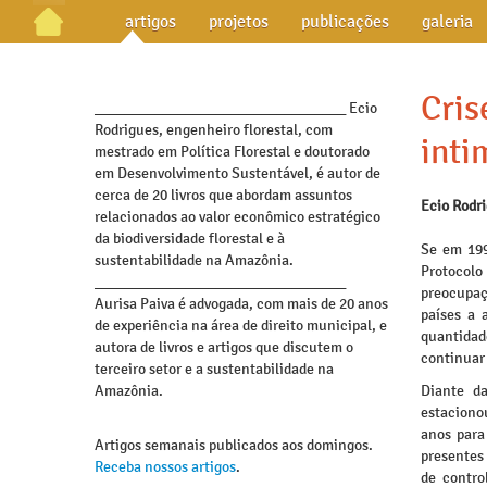
artigos
projetos
publicações
galeria
Cris
_________________________________ Ecio
Rodrigues, engenheiro florestal, com
inti
mestrado em Política Florestal e doutorado
em Desenvolvimento Sustentável, é autor de
cerca de 20 livros que abordam assuntos
Ecio Rodr
relacionados ao valor econômico estratégico
da biodiversidade florestal e à
Se em 199
sustentabilidade na Amazônia.
Protocolo
_________________________________
preocupaç
Aurisa Paiva é advogada, com mais de 20 anos
países a 
de experiência na área de direito municipal, e
quantidad
autora de livros e artigos que discutem o
continuar
terceiro setor e a sustentabilidade na
Amazônia.
Diante d
estacionou
anos para
Artigos semanais publicados aos domingos.
presentes
Receba nossos artigos
.
de contro