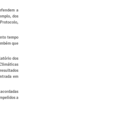
defendem a
emplo, dos
Protocolo,
anto tempo
também que
latório dos
Climáticas
resultados
entrada em
 acordadas
ompelidos a