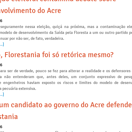
volvimento do Acre
26
seguramente nessa eleição, quiçá na próxima, mas a contaminação ele
 modelo de desenvolvimento da Saída pela Floresta a um ou outro partido po
nuar por não ser, de fato, verdadeira.
..]
, Florestania foi só retórica mesmo?
26
ara ser de verdade, pouco se fez para alterar a realidade e os defensores
ia não entenderam que, antes deles, um conjunto expressivo de pesq
e engenheiros haviam exposto os riscos e limites do modelo de desen
a pecuária extensiva.
..]
m candidato ao governo do Acre defende
stania
26