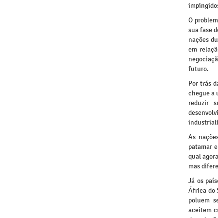
impingido
O problem
sua fase d
nações du
em relaçã
negociaçã
futuro.
Por trás 
chegue a 
reduzir 
desenvol
industrial
As nações
patamar el
qual agor
mas difere
Já os paí
África do
poluem s
aceitem c