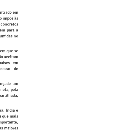
entrado em
to impõe às
 concretos
tem para a
sumidas no
sem que se
ão aceitam
países em
ocesso de
cançado um
aneta, pela
artilhada,
a, Índia e
s que mais
portante,
as maiores