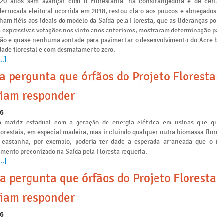
 20 anos sem avançar com o Florestania, na constrangedora e de cert
derrocada eleitoral ocorrida em 2018, restou claro aos poucos e abnegados
am fiéis aos ideais do modelo da Saída pela Floresta, que as lideranças po
 expressivas votações nos vinte anos anteriores, mostraram determinação p
ção e quase nenhuma vontade para pavimentar o desenvolvimento do Acre 
idade florestal e com desmatamento zero.
..]
a pergunta que órfãos do Projeto Floresta
iam responder
26
a matriz estadual com a geração de energia elétrica em usinas que 
lorestais, em especial madeira, mas incluindo qualquer outra biomassa flo
 castanha, por exemplo, poderia ter dado a esperada arrancada que o
mento preconizado na Saída pela Floresta requeria.
..]
a pergunta que órfãos do Projeto Floresta
iam responder
26