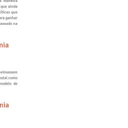
a maneira
 que ainda
líticas que
ara ganhar
baseado na
nia
queimassem
restal como
 modelo de
nia