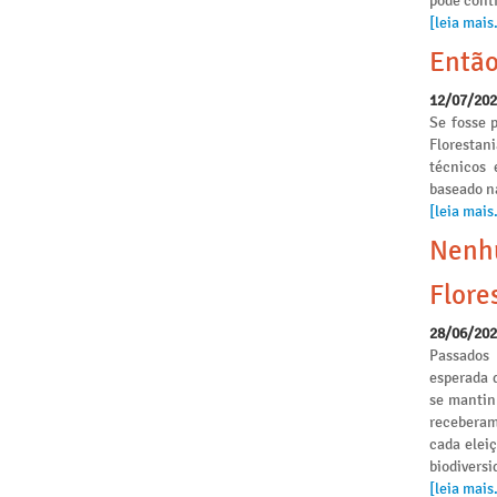
pode conti
[leia mais.
Então
12/07/20
Se fosse p
Florestan
técnicos 
baseado n
[leia mais.
Nenhu
Flore
28/06/20
Passados
esperada 
se mantinh
receberam
cada elei
biodivers
[leia mais.