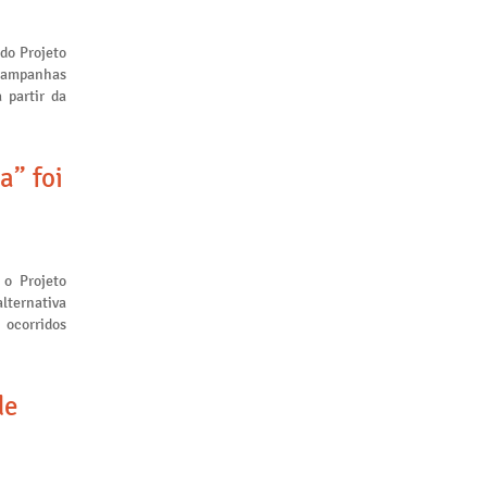
 do Projeto
 campanhas
 partir da
a” foi
 o Projeto
lternativa
 ocorridos
de