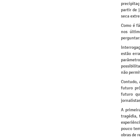
precipita
partir de
seca extr
Como é fác
nos últim
perguntar:
Interrogaç
estão err
parâmetros
possibili
não permi
Contudo, 
futuro pr
futuro q
jornalista
A primeir
tragédia,
experiênc
pouco tem
obras de r