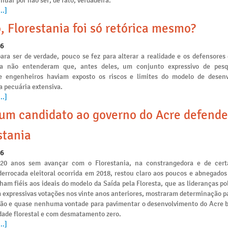
nuar por não ser, de fato, verdadeira.
..]
, Florestania foi só retórica mesmo?
26
ara ser de verdade, pouco se fez para alterar a realidade e os defensores
ia não entenderam que, antes deles, um conjunto expressivo de pesq
e engenheiros haviam exposto os riscos e limites do modelo de desen
a pecuária extensiva.
..]
m candidato ao governo do Acre defende
stania
26
 20 anos sem avançar com o Florestania, na constrangedora e de cert
derrocada eleitoral ocorrida em 2018, restou claro aos poucos e abnegados
am fiéis aos ideais do modelo da Saída pela Floresta, que as lideranças po
 expressivas votações nos vinte anos anteriores, mostraram determinação p
ção e quase nenhuma vontade para pavimentar o desenvolvimento do Acre 
idade florestal e com desmatamento zero.
..]