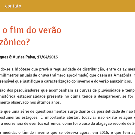
contato
 o fim do verão
zônico?
igues & Aurisa Paiva, 17/04/2016
do-se a hipótese que prevê a regularidade de distribuição, entre os 12 mes
 milímetros anuais de chuva (número aproximado) que caem na Amazônia, 
sensível que justifique a caracterização do inverno e do verão amazônicos.
são dos pesquisadores que acompanham as curvas de pluviosidade e temp
 histórica estacionalidade presente no clima tende a desaparecer, se for
ento observado nos últimos anos.
e que uma série de questionamentos surge diante da possibilidade de não 
ostumeiras estações. É importante alertar, todavia: não existe relação 
 a ocorrência de eventos extremos, como foi o caso da alagação recorde de 2
medida, o tímido inverno que se observa agora, em 2016, e que tem a