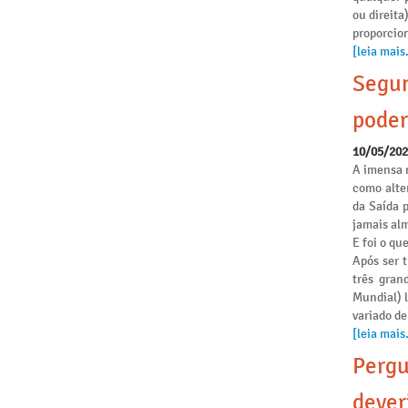
ou direita
proporcio
[leia mais.
Segun
poder
10/05/20
A imensa 
como alte
da Saída 
jamais alm
E foi o qu
Após ser 
três gran
Mundial) 
variado de
[leia mais.
Pergu
dever