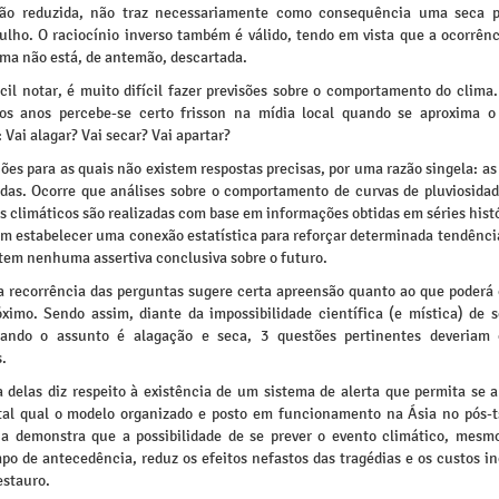
ção reduzida, não traz necessariamente como consequência uma seca 
 julho. O raciocínio inverso também é válido, tendo em vista que a ocorrên
ema não está, de antemão, descartada.
il notar, é muito difícil fazer previsões sobre o comportamento do clima.
os anos percebe-se certo frisson na mídia local quando se aproxima 
 Vai alagar? Vai secar? Vai apartar?
ões para as quais não existem respostas precisas, por uma razão singela: a
adas. Ocorre que análises sobre o comportamento de curvas de pluviosidad
 climáticos são realizadas com base em informações obtidas em séries hist
tam estabelecer uma conexão estatística para reforçar determinada tendênci
tem nenhuma assertiva conclusiva sobre o futuro.
a recorrência das perguntas sugere certa apreensão quanto ao que poderá 
óximo. Sendo assim, diante da impossibilidade científica (e mística) de s
uando o assunto é alagação e seca, 3 questões pertinentes deveriam 
s.
a delas diz respeito à existência de um sistema de alerta que permita se a
 tal qual o modelo organizado e posto em funcionamento na Ásia no pós-
ia demonstra que a possibilidade de se prever o evento climático, mes
po de antecedência, reduz os efeitos nefastos das tragédias e os custos in
estauro.