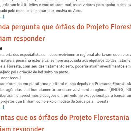
), criaram instituições e contrataram muitos servidores para apoiar o dese
nado pelo modelo da pecuária extensiva no Acre.
..]
da pergunta que órfãos do Projeto Flores
iam responder
26
maioria dos especialistas em desenvolvimento regional alertavam que ao se 
rnativa à pecuária extensiva, sempre associada aos objetivos do desmatamen
pela Floresta, com seu desmatamento zero, poderia atrair investimentos e
ejado pela criação de boi solto no pasto.
e aconteceu!
transformado em plataforma eleitoral e logo depois no Programa Florestania
des agências de financiamento ao desenvolvimento regional (BNDES, B
liberaram empréstimos e doações em um volume excepcional para bancar u
 projetos que tinham como eixo o modelo da Saída pela Floresta.
..]
ntas que os órfãos do Projeto Florestania
iam responder