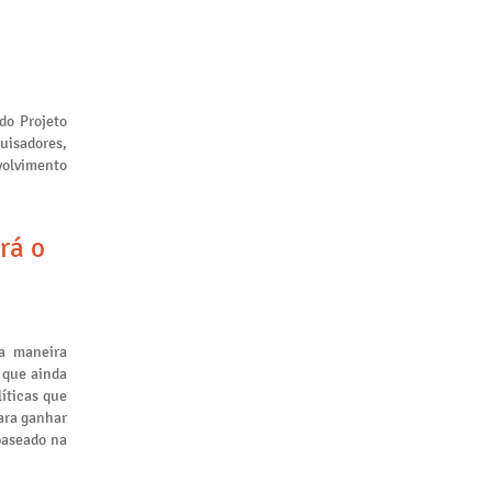
 do Projeto
uisadores,
volvimento
rá o
a maneira
 que ainda
líticas que
ara ganhar
baseado na