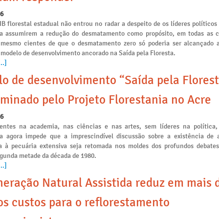
26
IB florestal estadual não entrou no radar a despeito de os líderes políticos
ia assumirem a redução do desmatamento como propósito, em todas as
s mesmo cientes de que o desmatamento zero só poderia ser alcançado a
 modelo de desenvolvimento ancorado na Saída pela Floresta.
..]
o de desenvolvimento “Saída pela Florest
minado pelo Projeto Florestania no Acre
26
ntes na academia, nas ciências e nas artes, sem líderes na política,
ia agora impede que a imprescindível discussão sobre a existência de a
 à pecuária extensiva seja retomada nos moldes dos profundos debates
egunda metade da década de 1980.
..]
eração Natural Assistida reduz em mais 
s custos para o reflorestamento