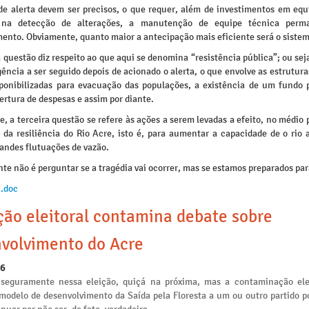
de alerta devem ser precisos, o que requer, além de investimentos em eq
s na detecção de alterações, a manutenção de equipe técnica perm
ento. Obviamente, quanto maior a antecipação mais eficiente será o sistem
questão diz respeito ao que aqui se denomina “resistência pública”; ou sej
ência a ser seguido depois de acionado o alerta, o que envolve as estrutura
sponibilizadas para evacuação das populações, a existência de um fundo p
ertura de despesas e assim por diante.
, a terceira questão se refere às ações a serem levadas a efeito, no médio 
 da resiliência do Rio Acre, isto é, para aumentar a capacidade de o rio a
randes flutuações de vazão.
te não é perguntar se a tragédia vai ocorrer, mas se estamos preparados par
.doc
ção eleitoral contamina debate sobre
volvimento do Acre
26
seguramente nessa eleição, quiçá na próxima, mas a contaminação ele
 modelo de desenvolvimento da Saída pela Floresta a um ou outro partido po