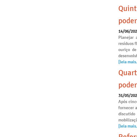
Quint
poder
14/06/20
Planejar 
resíduos f
ouriço de
desenvolvi
[leia mais.
Quart
poder
31/05/20
Após cinc
fornecer 
discutido
mobilizaçã
[leia mais.