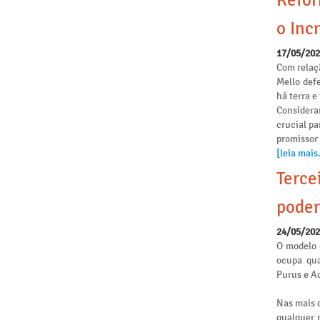
Refor
o Incr
17/05/20
Com relaçã
Mello def
há terra 
Considera
crucial pa
promissor
[leia mais.
Terce
poder
24/05/20
O modelo 
ocupa qua
Purus e Ac
Nas mais d
qualquer p