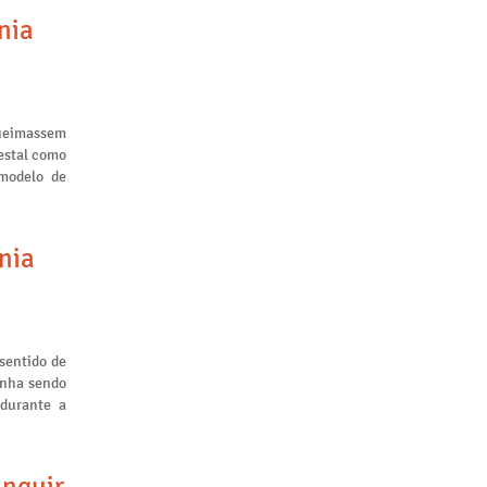
nia
queimassem
restal como
 modelo de
nia
sentido de
inha sendo
 durante a