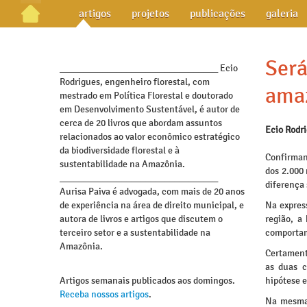
artigos
projetos
publicações
galeria
Será
_________________________________ Ecio
Rodrigues, engenheiro florestal, com
ama
mestrado em Política Florestal e doutorado
em Desenvolvimento Sustentável, é autor de
cerca de 20 livros que abordam assuntos
Ecio Rodr
relacionados ao valor econômico estratégico
da biodiversidade florestal e à
Confirman
sustentabilidade na Amazônia.
dos 2.000
_________________________________
diferença 
Aurisa Paiva é advogada, com mais de 20 anos
de experiência na área de direito municipal, e
Na expres
autora de livros e artigos que discutem o
região, a
terceiro setor e a sustentabilidade na
comportam
Amazônia.
Certament
as duas c
Artigos semanais publicados aos domingos.
hipótese e
Receba nossos artigos
.
Na mesma 