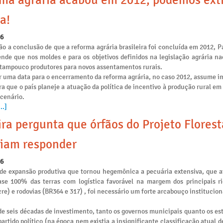
ma agrária acabou em 2012, podemos ext
a!
26
o a conclusão de que a reforma agrária brasileira foi concluída em 2012, P
ende que nos moldes e para os objetivos definidos na legislação agrária na
e tampouco produtores para novos assentamentos rurais.
r uma data para o encerramento da reforma agrária, no caso 2012, assume i
ra que o país planeje a atuação da política de incentivo à produção rural e
 cenário.
..]
ira pergunta que órfãos do Projeto Flores
iam responder
26
de expansão produtiva que tornou hegemônica a pecuária extensiva, que 
se 100% das terras com logística favorável na margem dos principais ri
re) e rodovias (BR364 e 317) , foi necessário um forte arcabouço institucion
e seis décadas de investimento, tanto os governos municipais quanto os es
artido político (na época nem existia a insignificante classificação atual 