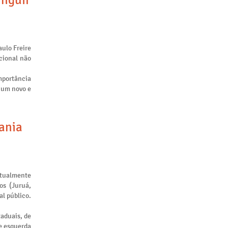
inguir
aulo Freire
cional não
mportância
m um novo e
tania
atualmente
os (Juruá,
al público.
taduais, de
de esquerda