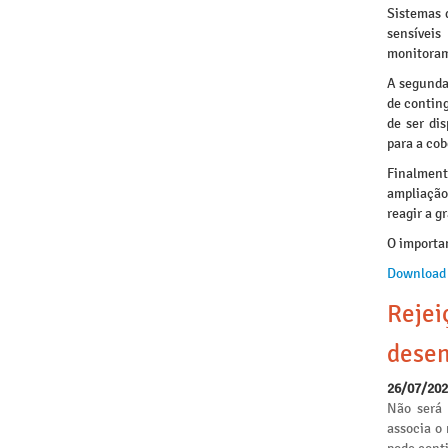
Sistemas 
sensívei
monitoram
A segunda 
de conting
de ser di
para a cob
Finalmente
ampliação
reagir a g
O importan
Download 
Rejei
desen
26/07/20
Não será 
associa o