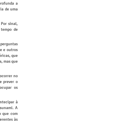
profunda a
cia de uma
 Por sinal,
o tempo de
s perguntas
e e outros
óricas, que
a, mas que
ocorrer no
e prever o
ocupar os
ntecipar à
tsunami. A
mo que com
erentes às