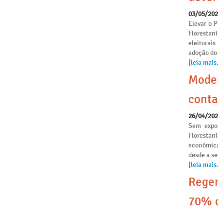
03/05/20
Elevar o P
Florestan
eleitorai
adoção do
[leia mais.
Model
conta
26/04/20
Sem expoe
Florestan
econômica
desde a s
[leia mais.
Regen
70% o