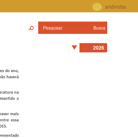
es do ano,
não haverá
eratura na
 mantido o
haver mais
entre essa
015.
presentado