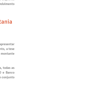
nvolvimento
tania
apresentar
to, a tese
m montante
, todas as
ID e Banco
m conjunto