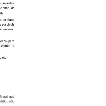
uipamentos
anente de
a.
a, ao plano
s passíveis
rovisional
prazo, para
ssimilar e
a ela.
itoral que
lítico não