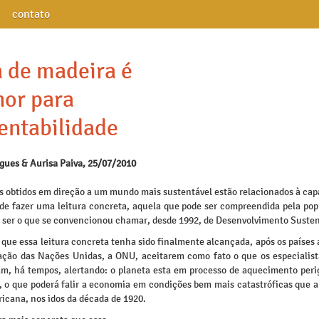
contato
 de madeira é
or para
entabilidade
igues & Aurisa Paiva, 25/07/2010
s obtidos em direção a um mundo mais sustentável estão relacionados à cap
e fazer uma leitura concreta, aquela que pode ser compreendida pela pop
 a ser o que se convencionou chamar, desde 1992, de Desenvolvimento Susten
 que essa leitura concreta tenha sido finalmente alcançada, após os países
ação das Nações Unidas, a ONU, aceitarem como fato o que os especialist
m, há tempos, alertando: o planeta esta em processo de aquecimento peri
, o que poderá falir a economia em condições bem mais catastróficas que a
icana, nos idos da década de 1920.