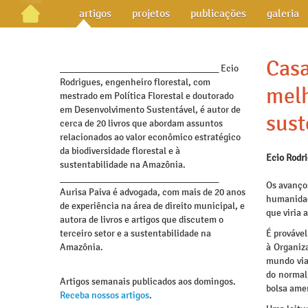
artigos
projetos
publicações
galeria
Casa
_________________________________ Ecio
Rodrigues, engenheiro florestal, com
melh
mestrado em Política Florestal e doutorado
em Desenvolvimento Sustentável, é autor de
sust
cerca de 20 livros que abordam assuntos
relacionados ao valor econômico estratégico
da biodiversidade florestal e à
Ecio Rodr
sustentabilidade na Amazônia.
_________________________________
Os avanço
Aurisa Paiva é advogada, com mais de 20 anos
humanidad
de experiência na área de direito municipal, e
que viria
autora de livros e artigos que discutem o
terceiro setor e a sustentabilidade na
É provável
Amazônia.
à Organiz
mundo via
do normal
Artigos semanais publicados aos domingos.
bolsa amer
Receba nossos artigos
.