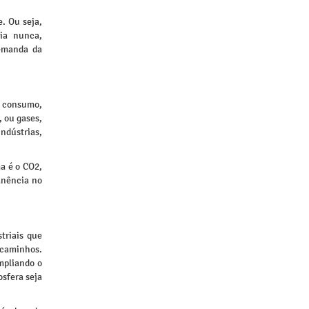
. Ou seja,
ia nunca,
demanda da
e consumo,
, ou gases,
ndústrias,
a é o CO2,
anência no
triais que
 caminhos.
mpliando o
sfera seja