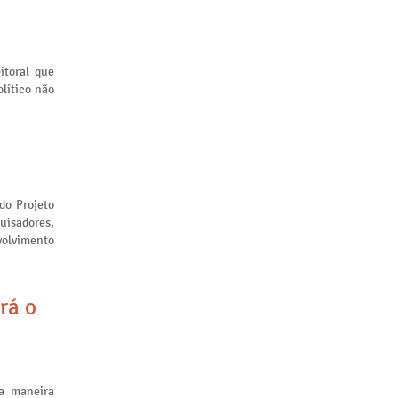
itoral que
lítico não
 do Projeto
uisadores,
volvimento
rá o
a maneira