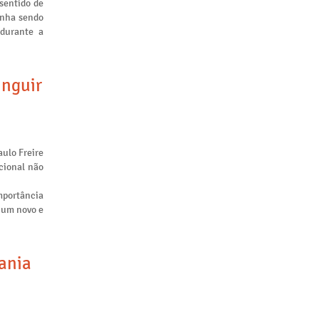
sentido de
inha sendo
 durante a
inguir
aulo Freire
cional não
mportância
m um novo e
tania