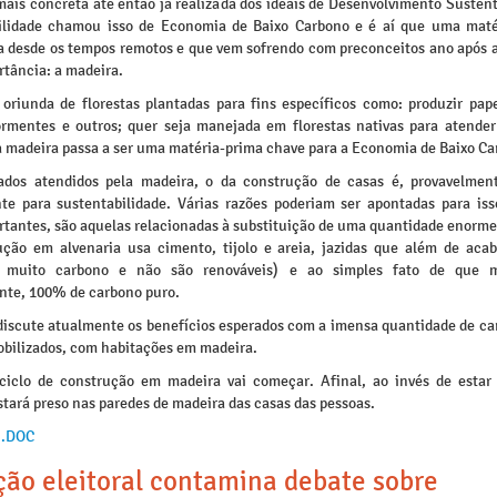
mais concreta até então já realizada dos ideais de Desenvolvimento Susten
ilidade chamou isso de Economia de Baixo Carbono e é aí que uma maté
 desde os tempos remotos e que vem sofrendo com preconceitos ano após 
rtância: a madeira.
 oriunda de florestas plantadas para fins específicos como: produzir pape
ormentes e outros; quer seja manejada em florestas nativas para atende
 a madeira passa a ser uma matéria-prima chave para a Economia de Baixo Ca
dos atendidos pela madeira, o da construção de casas é, provavelmen
nte para sustentabilidade. Várias razões poderiam ser apontadas para iss
rtantes, são aquelas relacionadas à substituição de uma quantidade enorme 
ução em alvenaria usa cimento, tijolo e areia, jazidas que além de aca
 muito carbono e não são renováveis) e ao simples fato de que m
nte, 100% de carbono puro.
iscute atualmente os benefícios esperados com a imensa quantidade de ca
obilizados, com habitações em madeira.
iclo de construção em madeira vai começar. Afinal, ao invés de estar
tará preso nas paredes de madeira das casas das pessoas.
 .DOC
ção eleitoral contamina debate sobre