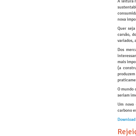
A leitura 
sustentab
consumida
nova impo
Quer seja
carvão, d
variados,
Dos merca
interessa
mais impo
(a constr
produzem
praticame
O mundo d
seriam im
Um novo c
carbono es
Download
Rejei