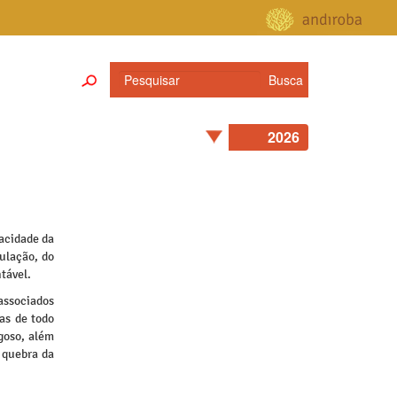
acidade da
ulação, do
tável.
 associados
as de todo
goso, além
 quebra da