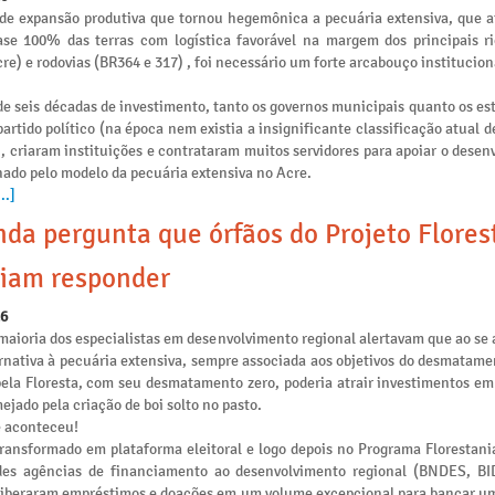
de expansão produtiva que tornou hegemônica a pecuária extensiva, que 
se 100% das terras com logística favorável na margem dos principais ri
re) e rodovias (BR364 e 317) , foi necessário um forte arcabouço institucion
e seis décadas de investimento, tanto os governos municipais quanto os es
artido político (na época nem existia a insignificante classificação atual 
), criaram instituições e contrataram muitos servidores para apoiar o dese
nado pelo modelo da pecuária extensiva no Acre.
..]
da pergunta que órfãos do Projeto Flores
iam responder
26
maioria dos especialistas em desenvolvimento regional alertavam que ao se 
rnativa à pecuária extensiva, sempre associada aos objetivos do desmatamen
pela Floresta, com seu desmatamento zero, poderia atrair investimentos e
ejado pela criação de boi solto no pasto.
e aconteceu!
transformado em plataforma eleitoral e logo depois no Programa Florestania
des agências de financiamento ao desenvolvimento regional (BNDES, B
liberaram empréstimos e doações em um volume excepcional para bancar u