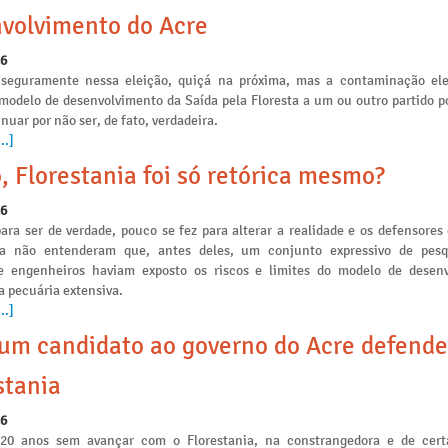
volvimento do Acre
26
seguramente nessa eleição, quiçá na próxima, mas a contaminação ele
 modelo de desenvolvimento da Saída pela Floresta a um ou outro partido po
nuar por não ser, de fato, verdadeira.
..]
, Florestania foi só retórica mesmo?
26
ara ser de verdade, pouco se fez para alterar a realidade e os defensores
ia não entenderam que, antes deles, um conjunto expressivo de pesq
e engenheiros haviam exposto os riscos e limites do modelo de desen
a pecuária extensiva.
..]
m candidato ao governo do Acre defende
stania
26
 20 anos sem avançar com o Florestania, na constrangedora e de cert