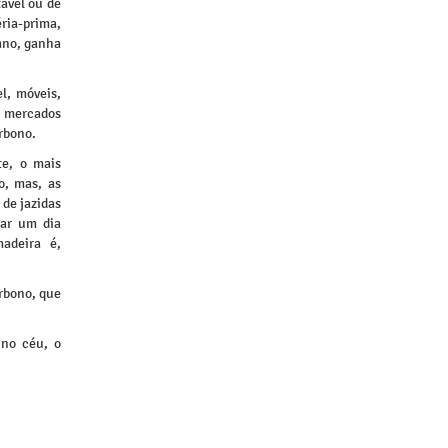
tável ou de
ria-prima,
ano, ganha
l, móveis,
r mercados
rbono.
te, o mais
o, mas, as
de jazidas
bar um dia
adeira é,
rbono, que
 no céu, o