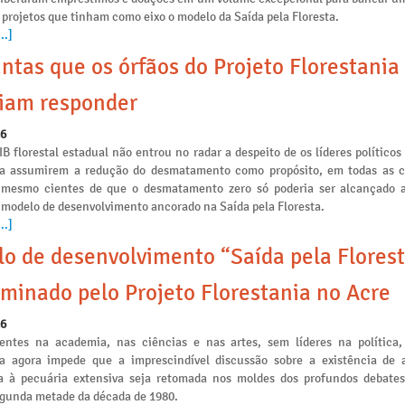
 projetos que tinham como eixo o modelo da Saída pela Floresta.
..]
ntas que os órfãos do Projeto Florestania
iam responder
26
IB florestal estadual não entrou no radar a despeito de os líderes políticos
ia assumirem a redução do desmatamento como propósito, em todas as
s mesmo cientes de que o desmatamento zero só poderia ser alcançado a
 modelo de desenvolvimento ancorado na Saída pela Floresta.
..]
o de desenvolvimento “Saída pela Florest
minado pelo Projeto Florestania no Acre
26
ntes na academia, nas ciências e nas artes, sem líderes na política,
ia agora impede que a imprescindível discussão sobre a existência de a
 à pecuária extensiva seja retomada nos moldes dos profundos debates
egunda metade da década de 1980.