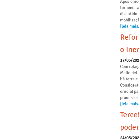
Após cinc
fornecer 
discutido
mobilizaçã
[leia mais.
Refor
o Incr
17/05/20
Com relaçã
Mello def
há terra 
Considera
crucial pa
promissor
[leia mais.
Terce
poder
24/05/20