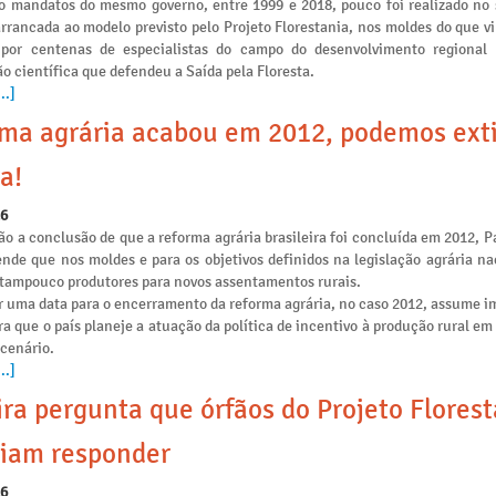
o mandatos do mesmo governo, entre 1999 e 2018, pouco foi realizado no 
arrancada ao modelo previsto pelo Projeto Florestania, nos moldes do que v
 por centenas de especialistas do campo do desenvolvimento regional
o científica que defendeu a Saída pela Floresta.
..]
ma agrária acabou em 2012, podemos ext
a!
26
o a conclusão de que a reforma agrária brasileira foi concluída em 2012, P
ende que nos moldes e para os objetivos definidos na legislação agrária na
e tampouco produtores para novos assentamentos rurais.
r uma data para o encerramento da reforma agrária, no caso 2012, assume i
ra que o país planeje a atuação da política de incentivo à produção rural e
 cenário.
..]
ira pergunta que órfãos do Projeto Flores
iam responder
26