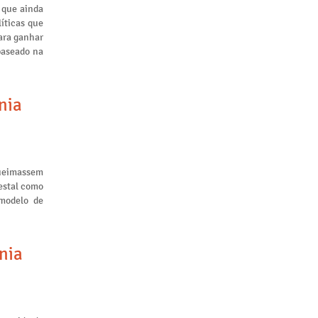
 que ainda
líticas que
ara ganhar
baseado na
nia
queimassem
restal como
 modelo de
nia