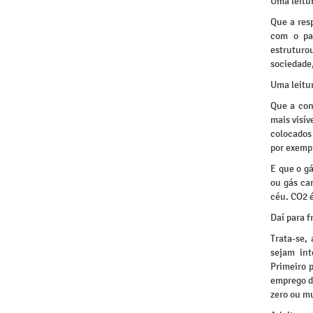
Uma leitu
Que a res
com o pa
estruturo
sociedade,
Uma leitur
Que a con
mais visív
colocados
por exemp
E que o g
ou gás ca
céu. CO2 
Daí para f
Trata-se,
sejam int
Primeiro 
emprego d
zero ou m