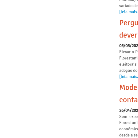
variado de
[leia mais.
Pergu
dever
03/05/20
Elevar o P
Florestan
eleitorai
adoção do
[leia mais.
Model
conta
26/04/20
Sem expoe
Florestan
econômica
desde a s