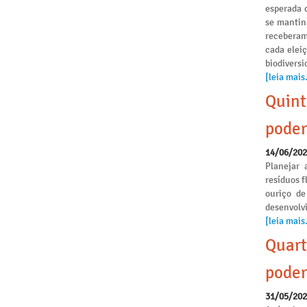
esperada 
se mantinh
receberam
cada elei
biodivers
[leia mais.
Quint
poder
14/06/20
Planejar 
resíduos f
ouriço de
desenvolvi
[leia mais.
Quart
poder
31/05/20