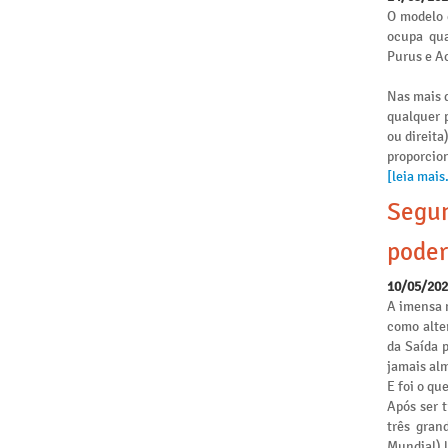
O modelo 
ocupa qua
Purus e Ac
Nas mais d
qualquer p
ou direita
proporcio
[leia mais.
Segun
poder
10/05/20
A imensa 
como alte
da Saída 
jamais alm
E foi o qu
Após ser 
três gran
Mundial) 