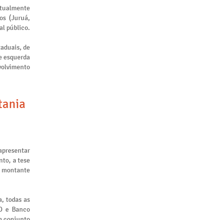
atualmente
os (Juruá,
al público.
taduais, de
de esquerda
nvolvimento
tania
apresentar
to, a tese
m montante
, todas as
ID e Banco
m conjunto