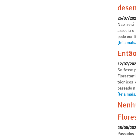
desen
26/07/20
Não será 
associa o
pode conti
[leia mais.
Então
12/07/20
Se fosse p
Florestan
técnicos 
baseado n
[leia mais.
Nenhu
Flore
28/06/20
Passados