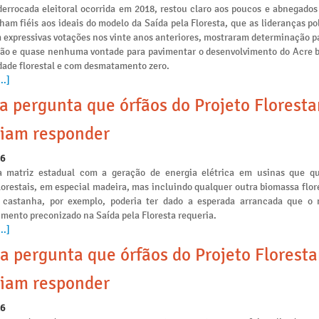
derrocada eleitoral ocorrida em 2018, restou claro aos poucos e abnegados
am fiéis aos ideais do modelo da Saída pela Floresta, que as lideranças po
 expressivas votações nos vinte anos anteriores, mostraram determinação p
ção e quase nenhuma vontade para pavimentar o desenvolvimento do Acre 
idade florestal e com desmatamento zero.
..]
a pergunta que órfãos do Projeto Floresta
iam responder
26
a matriz estadual com a geração de energia elétrica em usinas que 
lorestais, em especial madeira, mas incluindo qualquer outra biomassa flo
 castanha, por exemplo, poderia ter dado a esperada arrancada que o
mento preconizado na Saída pela Floresta requeria.
..]
a pergunta que órfãos do Projeto Floresta
iam responder
26