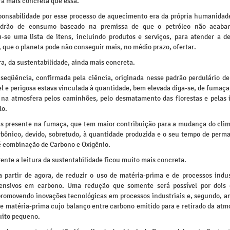
ra mais concreta que essa.
ponsabilidade por esse processo de aquecimento era da própria humanidade
drão de consumo baseado na premissa de que o petróleo não acabar
u-se uma lista de itens, incluindo produtos e serviços, para atender a 
 que o planeta pode não conseguir mais, no médio prazo, ofertar.
a, da sustentabilidade, ainda mais concreta.
seqüência, confirmada pela ciência, originada nesse padrão perdulário d
el e perigosa estava vinculada à quantidade, bem elevada diga-se, de fumaça
 na atmosfera pelos caminhões, pelo desmatamento das florestas e pelas i
lo.
ás presente na fumaça, que tem maior contribuição para a mudança do clim
rbônico, devido, sobretudo, à quantidade produzida e o seu tempo de perm
é combinação de Carbono e Oxigênio.
rente a leitura da sustentabilidade ficou muito mais concreta.
 a partir de agora, de reduzir o uso de matéria-prima e de processos indus
ensivos em carbono. Uma redução que somente será possível por dois
promovendo inovações tecnológicas em processos industriais e, segundo, a
e matéria-prima cujo balanço entre carbono emitido para e retirado da atmo
uito pequeno.