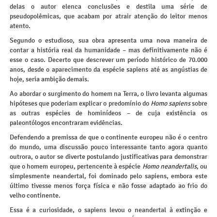
delas o autor elenca conclusões e destila uma série de
pseudopolêmicas, que acabam por atrair atenção do leitor menos
atento.
Segundo o estudioso, sua obra apresenta uma nova maneira de
contar a história real da humanidade – mas definitivamente não é
esse o caso. Decerto que descrever um período histórico de 70.000
anos, desde o aparecimento da espécie sapiens até as angústias de
hoje, seria ambição demais.
Ao abordar o surgimento do homem na Terra, o livro levanta algumas
hipóteses que poderiam explicar o predomínio do
Homo sapiens
sobre
as outras espécies de hominídeos – de cuja existência os
paleontólogos encontraram evidências.
Defendendo a premissa de que o continente europeu não é o centro
do mundo, uma discussão pouco interessante tanto agora quanto
outrora, o autor se diverte postulando justificativas para demonstrar
que o homem europeu, pertencente à espécie
Homo neandertalis
, ou
simplesmente neandertal, foi dominado pelo sapiens, embora este
último tivesse menos força física e não fosse adaptado ao frio do
velho continente.
Essa é a curiosidade, o sapiens levou o neandertal à extinção e