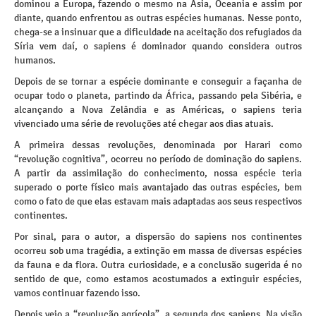
dominou a Europa, fazendo o mesmo na Ásia, Oceania e assim por
diante, quando enfrentou as outras espécies humanas. Nesse ponto,
chega-se a insinuar que a dificuldade na aceitação dos refugiados da
Síria vem daí, o sapiens é dominador quando considera outros
humanos.
Depois de se tornar a espécie dominante e conseguir a façanha de
ocupar todo o planeta, partindo da África, passando pela Sibéria, e
alcançando a Nova Zelândia e as Américas, o sapiens teria
vivenciado uma série de revoluções até chegar aos dias atuais.
A primeira dessas revoluções, denominada por Harari como
“revolução cognitiva”, ocorreu no período de dominação do sapiens.
A partir da assimilação do conhecimento, nossa espécie teria
superado o porte físico mais avantajado das outras espécies, bem
como o fato de que elas estavam mais adaptadas aos seus respectivos
continentes.
Por sinal, para o autor, a dispersão do sapiens nos continentes
ocorreu sob uma tragédia, a extinção em massa de diversas espécies
da fauna e da flora. Outra curiosidade, e a conclusão sugerida é no
sentido de que, como estamos acostumados a extinguir espécies,
vamos continuar fazendo isso.
Depois veio a “revolução agrícola”, a segunda dos sapiens. Na visão