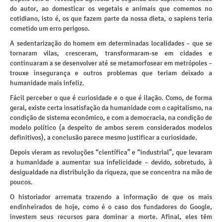
do autor, ao domesticar os vegetais e animais que comemos no
cotidiano, isto é, os que fazem parte da nossa dieta, o sapiens teria
cometido um erro perigoso.
A sedentarização do homem em determinadas localidades – que se
tornaram vilas, cresceram, transformaram-se em cidades e
continuaram a se desenvolver até se metamorfosear em metrópoles –
trouxe insegurança e outros problemas que teriam deixado a
humanidade mais infeliz.
Fácil perceber o que é curiosidade e o que é ilação. Como, de forma
geral, existe certa insatisfação da humanidade com o capitalismo, na
condição de sistema econômico, e com a democracia, na condição de
modelo político (a despeito de ambos serem considerados modelos
definitivos), a conclusão parece mesmo justificar a curiosidade.
Depois vieram as revoluções “científica” e “industrial”, que levaram
a humanidade a aumentar sua infelicidade – devido, sobretudo, à
desigualdade na distribuição da riqueza, que se concentra na mão de
poucos.
O historiador arremata trazendo a informação de que os mais
endinheirados de hoje, como é o caso dos fundadores do Google,
investem seus recursos para dominar a morte. Afinal, eles têm