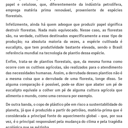
papel e celulose, que, diferentemente da indústria petrolífera,
emprega matéria prima renovável, proveniente de espécies
florestais.
Infelizmente, ainda há quem advogue que produzir papel significa
destruir florestas. Nada mais equivocado. Nesse caso, as florestas
são, na verdade, cultivos destinados especificamente a esse tipo de
produção; na absoluta maioria da vezes, a espécie cultivada é
eucalipto, que tem produtividade bastante elevada, sendo o Brasil
referência mundial na tecnologia de plantio dessa espécie.
Enfim, trata-se de plantios florestais, que, da mesma forma como
ocorre com os cultivos agrícolas, são realizados para o atendimento
das necessidades humanas. Assim, a derrubada desses plantios não é
a mesma coisa que a derrubada de uma floresta, longe disso. Se
alguma comparação é possível, pode-se dizer que abater um pé de
eucalipto equivale a colher um pé de alguma cultura agrícola que
alimenta o mundo, como uma cenoura por exemplo.
De outra banda, o copo de plástico põe em risco a sustentabilidade do
planeta, já que é produzido a partir do petróleo, matéria-prima que é
considerada a principal fonte do aquecimento global – que, por sua
vez, é o principal responsável pela mudança do clima e pela tragédia
ecológica que se avizinha.