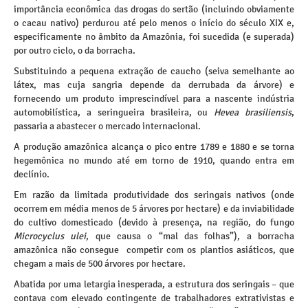
importância econômica das drogas do sertão (incluindo obviamente
o cacau nativo) perdurou até pelo menos o início do século XIX e,
especificamente no âmbito da Amazônia, foi sucedida (e superada)
por outro ciclo, o da borracha.
Substituindo a pequena extração de caucho (seiva semelhante ao
látex, mas cuja sangria depende da derrubada da árvore) e
fornecendo um produto imprescindível para a nascente indústria
automobilística, a seringueira brasileira, ou
Hevea brasiliensis
,
passaria a abastecer o mercado internacional.
A produção amazônica alcança o pico entre 1789 e 1880 e se torna
hegemônica no mundo até em torno de 1910, quando entra em
declínio.
Em razão da limitada produtividade dos seringais nativos (onde
ocorrem em média menos de 5 árvores por hectare) e da inviabilidade
do cultivo domesticado (devido à presença, na região, do fungo
Microcyclus ulei
, que causa o “mal das folhas”), a borracha
amazônica não consegue competir com os plantios asiáticos, que
chegam a mais de 500 árvores por hectare.
Abatida por uma letargia inesperada, a estrutura dos seringais – que
contava com elevado contingente de trabalhadores extrativistas e