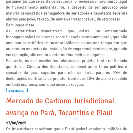
parlamentar que se sente de esquerda, o necessário novo marco legal
do licenciamento ambiental foi, a despeito de ser aprovado pela
maioria democrática esmagadora de senadores e deputados federais
eleitos pelo povo, taxado, de maneira irresponsável, de retrocesso.
Bem longe disso.
As estatísticas demonstram que existe um emaranhado
incompreensível de normas sobre licenciamento ambiental, que não
ampliam os critérios de sustentabilidade ao mesmo tempo em que
aumentam os custos da instalação de empreendimentos que, quando
em operação, vão cobrar o retorno financeiro de alguém.
Por sorte, os dois excelentes relatores do projeto, tanto no Senado
quanto na Câmara dos Deputados, demonstraram força política e
sensatez de grau superior para não dar trela para os 90% de
declarações contrárias ao projeto, frente aos 10% de apoio recebido
em toda imprensa, sem uma mísera exceção.
[leia mais...]
Mercado de Carbono Jurisdicional
avança no Pará, Tocantins e Piauí
17/08/2025
Os investidores acreditam que o Piauí poderá vender 20 milhões de