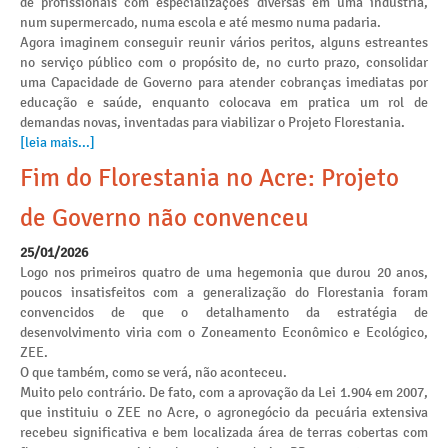
de profissionais com especializações diversas em uma indústria,
num supermercado, numa escola e até mesmo numa padaria.
Agora imaginem conseguir reunir vários peritos, alguns estreantes
no serviço público com o propósito de, no curto prazo, consolidar
uma Capacidade de Governo para atender cobranças imediatas por
educação e saúde, enquanto colocava em pratica um rol de
demandas novas, inventadas para viabilizar o Projeto Florestania.
[leia mais...]
Fim do Florestania no Acre: Projeto
de Governo não convenceu
25/01/2026
Logo nos primeiros quatro de uma hegemonia que durou 20 anos,
poucos insatisfeitos com a generalização do Florestania foram
convencidos de que o detalhamento da estratégia de
desenvolvimento viria com o Zoneamento Econômico e Ecológico,
ZEE.
O que também, como se verá, não aconteceu.
Muito pelo contrário. De fato, com a aprovação da Lei 1.904 em 2007,
que instituiu o ZEE no Acre, o agronegócio da pecuária extensiva
recebeu significativa e bem localizada área de terras cobertas com