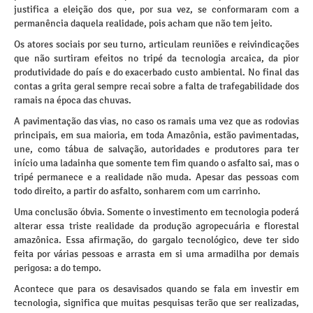
justifica a eleição dos que, por sua vez, se conformaram com a
permanência daquela realidade, pois acham que não tem jeito.
Os atores sociais por seu turno, articulam reuniões e reivindicações
que não surtiram efeitos no tripé da tecnologia arcaica, da pior
produtividade do país e do exacerbado custo ambiental. No final das
contas a grita geral sempre recai sobre a falta de trafegabilidade dos
ramais na época das chuvas.
A pavimentação das vias, no caso os ramais uma vez que as rodovias
principais, em sua maioria, em toda Amazônia, estão pavimentadas,
une, como tábua de salvação, autoridades e produtores para ter
início uma ladainha que somente tem fim quando o asfalto sai, mas o
tripé permanece e a realidade não muda. Apesar das pessoas com
todo direito, a partir do asfalto, sonharem com um carrinho.
Uma conclusão óbvia. Somente o investimento em tecnologia poderá
alterar essa triste realidade da produção agropecuária e florestal
amazônica. Essa afirmação, do gargalo tecnológico, deve ter sido
feita por várias pessoas e arrasta em si uma armadilha por demais
perigosa: a do tempo.
Acontece que para os desavisados quando se fala em investir em
tecnologia, significa que muitas pesquisas terão que ser realizadas,