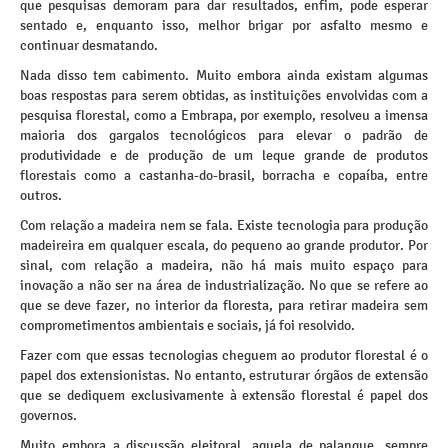
que pesquisas demoram para dar resultados, enfim, pode esperar
sentado e, enquanto isso, melhor brigar por asfalto mesmo e
continuar desmatando.
Nada disso tem cabimento. Muito embora ainda existam algumas
boas respostas para serem obtidas, as instituições envolvidas com a
pesquisa florestal, como a Embrapa, por exemplo, resolveu a imensa
maioria dos gargalos tecnológicos para elevar o padrão de
produtividade e de produção de um leque grande de produtos
florestais como a castanha-do-brasil, borracha e copaíba, entre
outros.
Com relação a madeira nem se fala. Existe tecnologia para produção
madeireira em qualquer escala, do pequeno ao grande produtor. Por
sinal, com relação a madeira, não há mais muito espaço para
inovação a não ser na área de industrialização. No que se refere ao
que se deve fazer, no interior da floresta, para retirar madeira sem
comprometimentos ambientais e sociais, já foi resolvido.
Fazer com que essas tecnologias cheguem ao produtor florestal é o
papel dos extensionistas. No entanto, estruturar órgãos de extensão
que se dediquem exclusivamente à extensão florestal é papel dos
governos.
Muito embora a discussão eleitoral, aquela de palanque, sempre