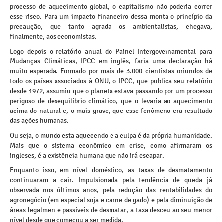
processo de aquecimento global, o capitalismo não poderia correr
esse risco. Para um impacto financeiro dessa monta o princípio da
precaução, que tanto agrada os ambientalistas, chegava,
finalmente, aos economistas.
Logo depois o relatório anual do Painel Intergovernamental para
Mudanças Climáticas, IPCC em inglês, faria uma declaração há
muito esperada. Formado por mais de 3.000 cientistas oriundos de
todo os países associados à ONU, o IPCC, que publica seu relatório
desde 1972, assumiu que o planeta estava passando por um processo
perigoso de desequilíbrio climático, que o levaria ao aquecimento
acima do natural e, o mais grave, que esse fenômeno era resultado
das ações humanas.
Ou seja, o mundo esta aquecendo e a culpa é da própria humanidade.
Mais que o sistema econômico em crise, como afirmaram os
ingleses, é a existência humana que não irá escapar.
Enquanto isso, em nível doméstico, as taxas de desmatamento
continuaram a cair. Impulsionada pela tendência de queda já
observada nos últimos anos, pela redução das rentabilidades do
agronegócio (em especial soja e carne de gado) e pela diminuição de
áreas legalmente passíveis de desmatar, a taxa desceu ao seu menor
nível desde que começou a ser medida.