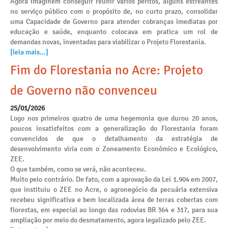
Agora imaginem conseguir reunir vários peritos, alguns estreantes
no serviço público com o propósito de, no curto prazo, consolidar
uma Capacidade de Governo para atender cobranças imediatas por
educação e saúde, enquanto colocava em pratica um rol de
demandas novas, inventadas para viabilizar o Projeto Florestania.
[leia mais...]
Fim do Florestania no Acre: Projeto
de Governo não convenceu
25/01/2026
Logo nos primeiros quatro de uma hegemonia que durou 20 anos,
poucos insatisfeitos com a generalização do Florestania foram
convencidos de que o detalhamento da estratégia de
desenvolvimento viria com o Zoneamento Econômico e Ecológico,
ZEE.
O que também, como se verá, não aconteceu.
Muito pelo contrário. De fato, com a aprovação da Lei 1.904 em 2007,
que instituiu o ZEE no Acre, o agronegócio da pecuária extensiva
recebeu significativa e bem localizada área de terras cobertas com
florestas, em especial ao longo das rodovias BR 364 e 317, para sua
ampliação por meio do desmatamento, agora legalizado pelo ZEE.