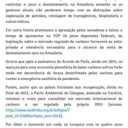
controlar e zerar o desmatamento na Amazônia somente se os
gestores atuais não perderem tempo com as distrações sobre
exploração de petróleo, rotulagem de transgênicos, biopirataria e
outras tolices.
Em outra frente promissora a aprovação pelos senadores e talvez a
tempo de apresentar na COP 28 pelos deputados federais, da
legislação sobre o mercado regulado de carbono fornecerá ao setor
privado a relevância necessária para o alcance da meta de
desmatamento zero na Amazônia.
Ocorre que após a assinatura do Acordo de Paris, ainda em 2015, os
avanços para uma economia planetária de baixo carbono sofreu forte
revés em decorrência da busca desenfreada pelas vacinas para
conter a emergência sanitária da pandemia.
Porém, assim que os países iniciaram sua recuperação, ainda no
final de 2021, o Pacto Ambiental de Glasgow, assinado na Escócia,
retomou o rumo para consolidar um mercado internacional de
carbono a ser regulado pela própria ONU (acesse:
http://www.andiroba.org.br/artigos/?
post_id=5160&artigos_ano=2021
).
Por óbvio o momento em nada se compara com os quatro anos