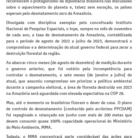
reconhecem o protagonismo da diplomacia brasileira nas discussões
sobre o aquecimento do planeta e, talvez sem exceção, os países
esperam pelo desmatamento zero da Amazônia.
Divulgada com disciplina exemplar pelo conceituado Instituto
Nacional de Pesquisa Espaciais, o Inpe, sempre no mês de novembro
de cada ano, a taxa de desmatamento da Amazônia, contabilizada
para o período de agosto de 2022 a julho de 2023, demonstrará o
compromisso e a determinação do atual governo federal para zerar a
destruição florestal da região.
Ao abarcar cinco meses (de agosto de dezembro) de medição durante
o governo anterior, que foi notório pela incompetência para
controlar o desmatamento, e sete meses (de janeiro a julho) do
atual, que assumiu compromisso em priorizar a política ambiental
durante a campanha eleitoral, a área de floresta destruída em 2023
na Amazônia será aguardada com elevada expectativa na COP 28.
Mas, até o momento os brasileiros fizeram o dever de casa. O plano
de controle do desmatamento (conhecido pelo acrônimo PPCDAM)
foi repaginado e relançado em junho com mais de 200 metas que
devem consumir quase 100% capacidade operacional do Ministério
do Meio Ambiente, MMA.
Todavia, o MMA concentrará parte considerável das ações para