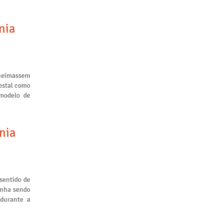
nia
queimassem
restal como
 modelo de
nia
sentido de
inha sendo
 durante a