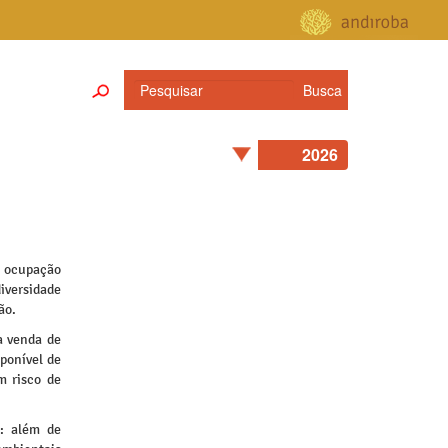
 ocupação
iversidade
ão.
a venda de
ponível de
m risco de
: além de