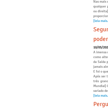
Nas mais d
qualquer p
ou direita
proporcio
[leia mais.
Segun
poder
10/05/20
A imensa 
como alte
da Saída 
jamais alm
E foi o qu
Após ser 
três gran
Mundial) 
variado de
[leia mais.
Pergu