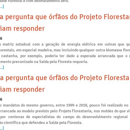
idade florestal e com desmatamento zero.
..]
a pergunta que órfãos do Projeto Floresta
iam responder
26
a matriz estadual com a geração de energia elétrica em usinas que 
lorestais, em especial madeira, mas incluindo qualquer outra biomassa flo
 castanha, por exemplo, poderia ter dado a esperada arrancada que o
mento preconizado na Saída pela Floresta requeria.
..]
a pergunta que órfãos do Projeto Floresta
iam responder
26
o mandatos do mesmo governo, entre 1999 e 2018, pouco foi realizado no 
arrancada ao modelo previsto pelo Projeto Florestania, nos moldes do que v
 por centenas de especialistas do campo do desenvolvimento regional
o científica que defendeu a Saída pela Floresta.
..]