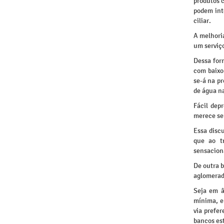
produtos c
podem int
ciliar.
A melhoria
um serviço
Dessa for
com baixo 
se-á na pr
de água n
Fácil dep
merece ser
Essa disc
que ao t
sensacion
De outra b
aglomerado
Seja em â
mínima, e
via prefer
bancos est