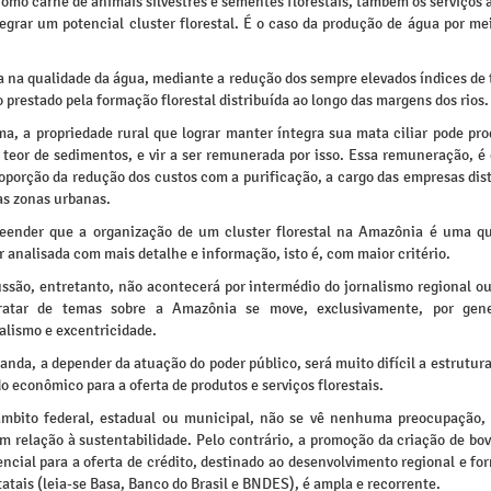
omo carne de animais silvestres e sementes florestais, também os serviços
egrar um potencial cluster florestal. É o caso da produção de água por me
 na qualidade da água, mediante a redução dos sempre elevados índices de 
 prestado pela formação florestal distribuída ao longo das margens dos rios.
ma, a propriedade rural que lograr manter íntegra sua mata ciliar pode pro
teor de sedimentos, e vir a ser remunerada por isso. Essa remuneração, é 
oporção da redução dos custos com a purificação, a cargo das empresas dis
as zonas urbanas.
reender que a organização de um cluster florestal na Amazônia é uma q
 analisada com mais detalhe e informação, isto é, com maior critério.
ussão, entretanto, não acontecerá por intermédio do jornalismo regional ou
ratar de temas sobre a Amazônia se move, exclusivamente, por gener
alismo e excentricidade.
anda, a depender da atuação do poder público, será muito difícil a estrutu
 econômico para a oferta de produtos e serviços florestais.
mbito federal, estadual ou municipal, não se vê nenhuma preocupação,
m relação à sustentabilidade. Pelo contrário, a promoção da criação de bo
encial para a oferta de crédito, destinado ao desenvolvimento regional e fo
atais (leia-se Basa, Banco do Brasil e BNDES), é ampla e recorrente.