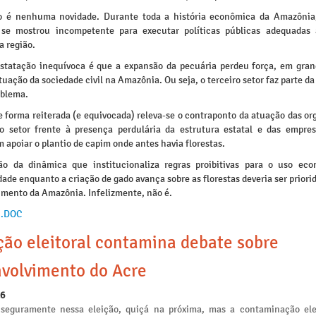
o é nenhuma novidade. Durante toda a história econômica da Amazônia
o se mostrou incompetente para executar políticas públicas adequadas
da região.
statação inequívoca é que a expansão da pecuária perdeu força, em gra
tuação da sociedade civil na Amazônia. Ou seja, o terceiro setor faz parte da
oblema.
e forma reiterada (e equivocada) releva-se o contraponto da atuação das o
ro setor frente à presença perdulária da estrutura estatal e das empre
 apoiar o plantio de capim onde antes havia florestas.
ão da dinâmica que institucionaliza regras proibitivas para o uso ec
dade enquanto a criação de gado avança sobre as florestas deveria ser priori
imento da Amazônia. Infelizmente, não é.
 .DOC
ção eleitoral contamina debate sobre
volvimento do Acre
26
seguramente nessa eleição, quiçá na próxima, mas a contaminação ele