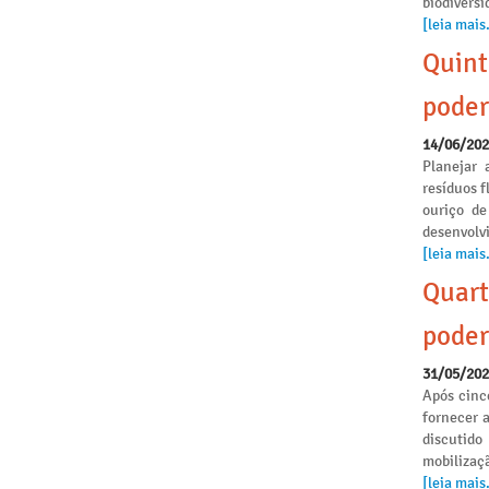
biodivers
[leia mais.
Quint
poder
14/06/20
Planejar 
resíduos f
ouriço de
desenvolvi
[leia mais.
Quart
poder
31/05/20
Após cinc
fornecer 
discutido
mobilizaçã
[leia mais.