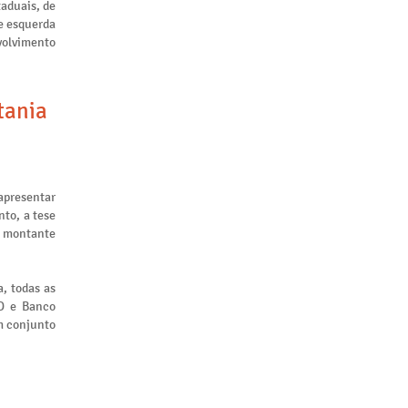
taduais, de
de esquerda
nvolvimento
tania
apresentar
to, a tese
m montante
, todas as
ID e Banco
m conjunto