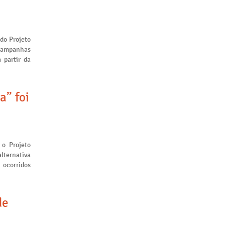
 do Projeto
 campanhas
 partir da
a” foi
 o Projeto
lternativa
 ocorridos
de