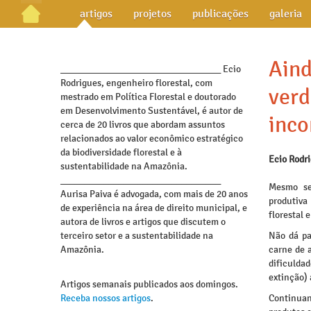
artigos
projetos
publicações
galeria
Aind
_________________________________ Ecio
Rodrigues, engenheiro florestal, com
ver
mestrado em Política Florestal e doutorado
em Desenvolvimento Sustentável, é autor de
inco
cerca de 20 livros que abordam assuntos
relacionados ao valor econômico estratégico
da biodiversidade florestal e à
Ecio Rodr
sustentabilidade na Amazônia.
_________________________________
Mesmo se
Aurisa Paiva é advogada, com mais de 20 anos
produtiva
de experiência na área de direito municipal, e
florestal 
autora de livros e artigos que discutem o
terceiro setor e a sustentabilidade na
Não dá pa
Amazônia.
carne de 
dificulda
extinção)
Artigos semanais publicados aos domingos.
Receba nossos artigos
.
Continua