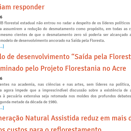
iam responder
26
IB florestal estadual não entrou no radar a despeito de os líderes políticos
ia assumirem a redução do desmatamento como propósito, em todas as
s mesmo cientes de que o desmatamento zero só poderia ser alcançado a
 modelo de desenvolvimento ancorado na Saída pela Floresta.
..]
o de desenvolvimento “Saída pela Florest
minado pelo Projeto Florestania no Acre
26
ntes na academia, nas ciências e nas artes, sem líderes na política,
ia agora impede que a imprescindível discussão sobre a existência de a
 à pecuária extensiva seja retomada nos moldes dos profundos debates
egunda metade da década de 1980.
..]
eração Natural Assistida reduz em mais 
s custos para o reflorestamento