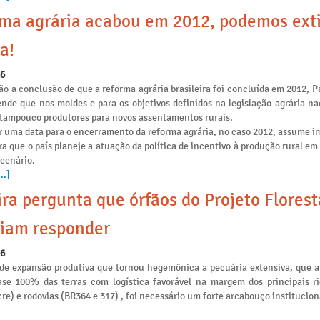
ma agrária acabou em 2012, podemos ext
a!
26
o a conclusão de que a reforma agrária brasileira foi concluída em 2012, P
ende que nos moldes e para os objetivos definidos na legislação agrária na
e tampouco produtores para novos assentamentos rurais.
r uma data para o encerramento da reforma agrária, no caso 2012, assume i
ra que o país planeje a atuação da política de incentivo à produção rural e
 cenário.
..]
ira pergunta que órfãos do Projeto Flores
iam responder
26
de expansão produtiva que tornou hegemônica a pecuária extensiva, que 
se 100% das terras com logística favorável na margem dos principais ri
re) e rodovias (BR364 e 317) , foi necessário um forte arcabouço institucion