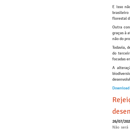
E isso nã
brasileir
florestal 
Outra con
graças à a
não do pr
Todavia, d
do tercei
focadas em
A alteraç
biodiversi
desenvolv
Download
Rejei
desen
26/07/20
Não será 