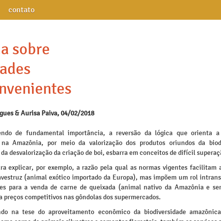
contato
a sobre
dades
nvenientes
igues & Aurisa Paiva, 04/02/2018
ndo de fundamental importância, a reversão da lógica que orienta a
 na Amazônia, por meio da valorização dos produtos oriundos da biod
e da desvalorização da criação de boi, esbarra em conceitos de difícil superaç
ra explicar, por exemplo, a razão pela qual as normas vigentes facilitam 
avestruz (animal exótico importado da Europa), mas impõem um rol intrans
des para a venda de carne de queixada (animal nativo da Amazônia e se
 a preços competitivos nas gôndolas dos supermercados.
ndo na tese do aproveitamento econômico da biodiversidade amazônica