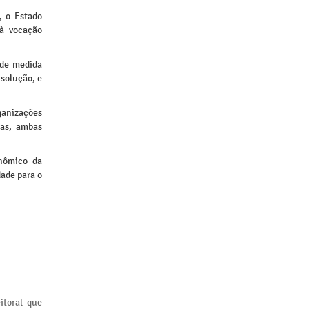
, o Estado
 à vocação
nde medida
 solução, e
rganizações
sas, ambas
onômico da
dade para o
itoral que