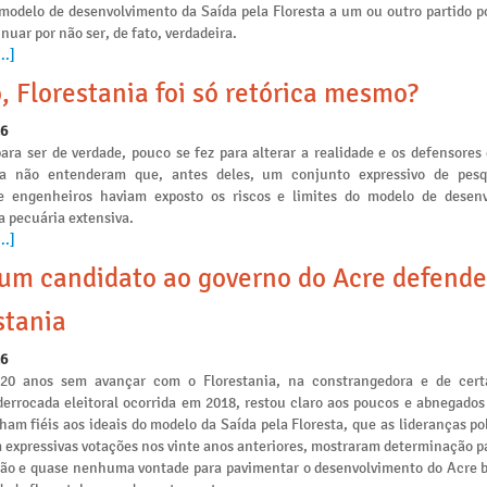
 modelo de desenvolvimento da Saída pela Floresta a um ou outro partido po
nuar por não ser, de fato, verdadeira.
..]
, Florestania foi só retórica mesmo?
26
ara ser de verdade, pouco se fez para alterar a realidade e os defensores
ia não entenderam que, antes deles, um conjunto expressivo de pesq
e engenheiros haviam exposto os riscos e limites do modelo de desen
a pecuária extensiva.
..]
m candidato ao governo do Acre defende
stania
26
 20 anos sem avançar com o Florestania, na constrangedora e de cert
derrocada eleitoral ocorrida em 2018, restou claro aos poucos e abnegados
am fiéis aos ideais do modelo da Saída pela Floresta, que as lideranças po
 expressivas votações nos vinte anos anteriores, mostraram determinação p
ção e quase nenhuma vontade para pavimentar o desenvolvimento do Acre 