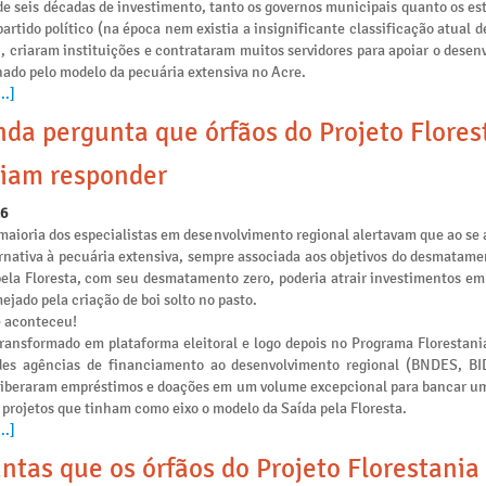
e seis décadas de investimento, tanto os governos municipais quanto os es
artido político (na época nem existia a insignificante classificação atual 
), criaram instituições e contrataram muitos servidores para apoiar o dese
nado pelo modelo da pecuária extensiva no Acre.
..]
da pergunta que órfãos do Projeto Flores
iam responder
26
maioria dos especialistas em desenvolvimento regional alertavam que ao se 
rnativa à pecuária extensiva, sempre associada aos objetivos do desmatamen
pela Floresta, com seu desmatamento zero, poderia atrair investimentos e
ejado pela criação de boi solto no pasto.
e aconteceu!
transformado em plataforma eleitoral e logo depois no Programa Florestania
des agências de financiamento ao desenvolvimento regional (BNDES, B
liberaram empréstimos e doações em um volume excepcional para bancar u
 projetos que tinham como eixo o modelo da Saída pela Floresta.
..]
ntas que os órfãos do Projeto Florestania