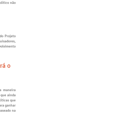
lítico não
 do Projeto
uisadores,
volvimento
rá o
a maneira
 que ainda
líticas que
ara ganhar
baseado na