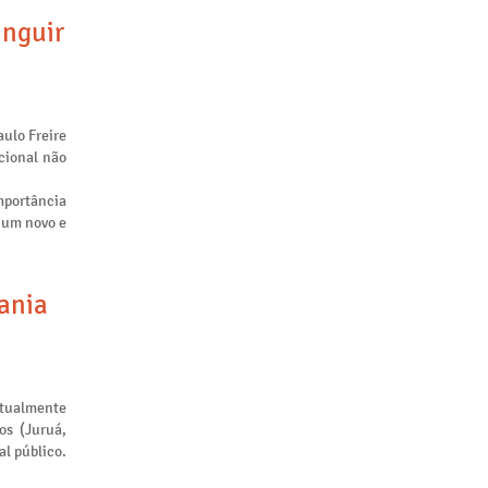
inguir
aulo Freire
cional não
mportância
m um novo e
tania
atualmente
os (Juruá,
al público.