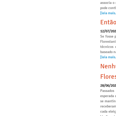
associa o
pode conti
[leia mais.
Então
12/07/20
Se fosse p
Florestan
técnicos 
baseado n
[leia mais.
Nenhu
Flore
28/06/20
Passados
esperada 
se mantinh
receberam
cada elei