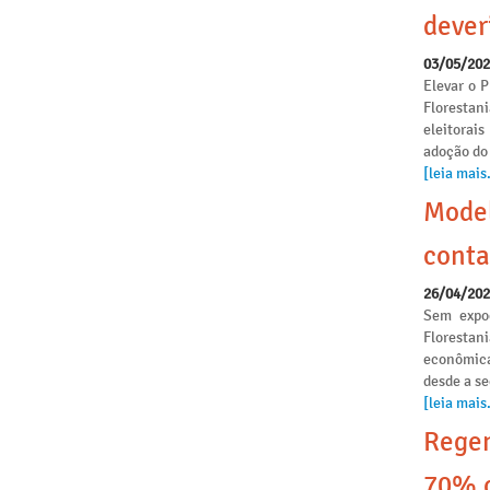
dever
03/05/20
Elevar o P
Florestan
eleitorai
adoção do
[leia mais.
Model
conta
26/04/20
Sem expoe
Florestan
econômica
desde a s
[leia mais.
Regen
70% o