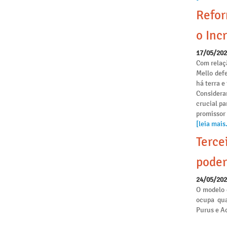
Refor
o Incr
17/05/20
Com relaçã
Mello def
há terra 
Considera
crucial pa
promissor
[leia mais.
Terce
poder
24/05/20
O modelo 
ocupa qua
Purus e Ac