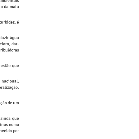
 ambientais
io da mata
turbidez, é
duzir água
claro, dar-
tribuidoras
uestão que
 nacional,
alização,
ração de um
 ainda que
vinos como
rnecido por