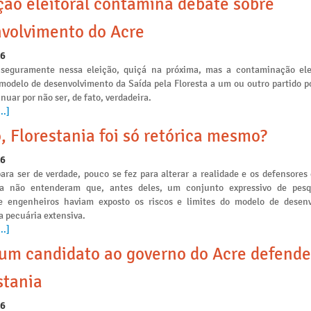
ção eleitoral contamina debate sobre
volvimento do Acre
26
seguramente nessa eleição, quiçá na próxima, mas a contaminação ele
 modelo de desenvolvimento da Saída pela Floresta a um ou outro partido po
nuar por não ser, de fato, verdadeira.
..]
, Florestania foi só retórica mesmo?
26
ara ser de verdade, pouco se fez para alterar a realidade e os defensores
ia não entenderam que, antes deles, um conjunto expressivo de pesq
e engenheiros haviam exposto os riscos e limites do modelo de desen
a pecuária extensiva.
..]
m candidato ao governo do Acre defende
stania
26