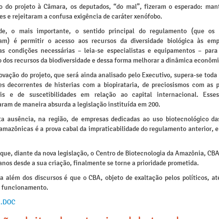
o do projeto à Câmara, os deputados, “do mal”, fizeram o esperado: man
des e rejeitaram a confusa exigência de caráter xenófobo.
de, o mais importante, o sentido principal do regulamento (que os 
am) é permitir o acesso aos recursos da diversidade biológica às em
s condições necessárias – leia-se especialistas e equipamentos – para 
 dos recursos da biodiversidade e dessa forma melhorar a dinâmica econômi
ovação do projeto, que será ainda analisado pelo Executivo, supera-se tod
es decorrentes de histerias com a biopirataria, de preciosismos com as 
ais e de suscetibilidades em relação ao capital internacional. Esse
ram de maneira absurda a legislação instituída em 200.
a ausência, na região, de empresas dedicadas ao uso biotecnológico da
 amazônicas é a prova cabal da impraticabilidade do regulamento anterior, 
que, diante da nova legislação, o Centro de Biotecnologia da Amazônia, CB
anos desde a sua criação, finalmente se torne a prioridade prometida.
ra além dos discursos é que o CBA, objeto de exaltação pelos políticos, at
 funcionamento.
 .DOC