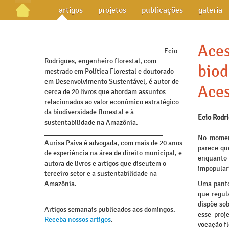
artigos
projetos
publicações
galeria
Aces
_________________________________ Ecio
Rodrigues, engenheiro florestal, com
biod
mestrado em Política Florestal e doutorado
em Desenvolvimento Sustentável, é autor de
Aces
cerca de 20 livros que abordam assuntos
relacionados ao valor econômico estratégico
da biodiversidade florestal e à
Ecio Rodr
sustentabilidade na Amazônia.
_________________________________
No moment
Aurisa Paiva é advogada, com mais de 20 anos
parece qu
de experiência na área de direito municipal, e
enquanto
autora de livros e artigos que discutem o
impopular
terceiro setor e a sustentabilidade na
Amazônia.
Uma panto
que regul
dispõe sob
Artigos semanais publicados aos domingos.
esse proj
Receba nossos artigos
.
vocação fl