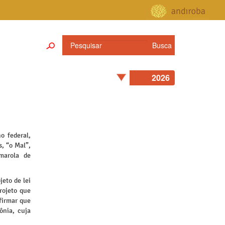
o federal,
, “o Mal”,
marola de
eto de lei
rojeto que
afirmar que
ônia, cuja