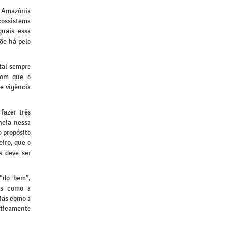
a Amazônia
cossistema
quais essa
põe há pelo
tal sempre
com que o
e vigência
fazer três
ncia nessa
 propósito
eiro, que o
s deve ser
 “do bem”,
des como a
cias como a
ticamente