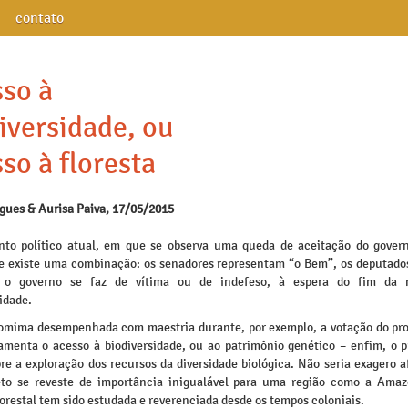
contato
so à
iversidade, ou
so à floresta
igues & Aurisa Paiva, 17/05/2015
o político atual, em que se observa uma queda de aceitação do govern
e existe uma combinação: os senadores representam “o Bem”, os deputados
 o governo se faz de vítima ou de indefeso, à espera do fim da 
idade.
mima desempenhada com maestria durante, por exemplo, a votação do proj
amenta o acesso à biodiversidade, ou ao patrimônio genético – enfim, o p
re a exploração dos recursos da diversidade biológica. Não seria exagero 
eto se reveste de importância inigualável para uma região como a Amaz
orestal tem sido estudada e reverenciada desde os tempos coloniais.