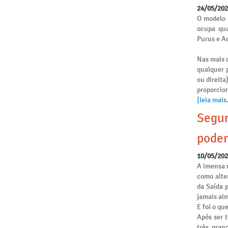
24/05/20
O modelo 
ocupa qua
Purus e Ac
Nas mais d
qualquer p
ou direita
proporcio
[leia mais.
Segun
poder
10/05/20
A imensa 
como alte
da Saída 
jamais alm
E foi o qu
Após ser 
três gran