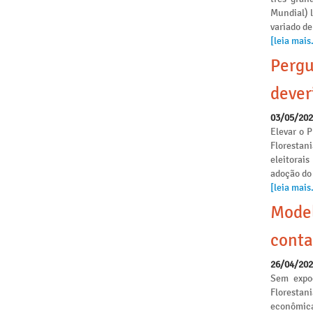
Mundial) 
variado de
[leia mais.
Pergu
dever
03/05/20
Elevar o P
Florestan
eleitorai
adoção do
[leia mais.
Model
conta
26/04/20
Sem expoe
Florestan
econômica