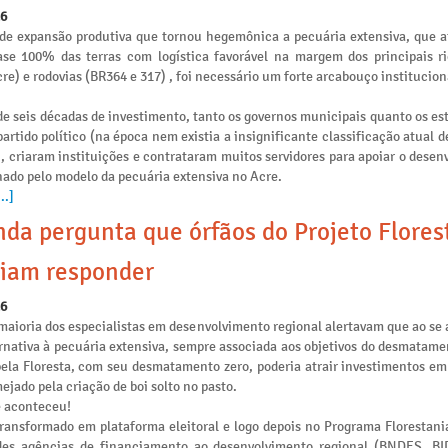
26
de expansão produtiva que tornou hegemônica a pecuária extensiva, que 
se 100% das terras com logística favorável na margem dos principais ri
re) e rodovias (BR364 e 317) , foi necessário um forte arcabouço institucion
e seis décadas de investimento, tanto os governos municipais quanto os es
artido político (na época nem existia a insignificante classificação atual 
), criaram instituições e contrataram muitos servidores para apoiar o dese
nado pelo modelo da pecuária extensiva no Acre.
..]
da pergunta que órfãos do Projeto Flores
iam responder
26
maioria dos especialistas em desenvolvimento regional alertavam que ao se 
rnativa à pecuária extensiva, sempre associada aos objetivos do desmatamen
pela Floresta, com seu desmatamento zero, poderia atrair investimentos e
ejado pela criação de boi solto no pasto.
e aconteceu!
transformado em plataforma eleitoral e logo depois no Programa Florestania
des agências de financiamento ao desenvolvimento regional (BNDES, B