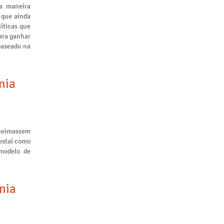
a maneira
 que ainda
líticas que
ara ganhar
baseado na
nia
queimassem
restal como
 modelo de
nia