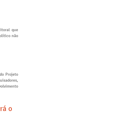
itoral que
lítico não
 do Projeto
uisadores,
volvimento
rá o