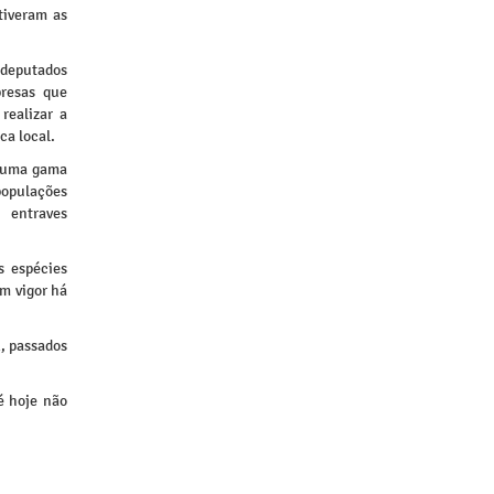
tiveram as
deputados
presas que
realizar a
ca local.
a uma gama
populações
s entraves
s espécies
em vigor há
A, passados
é hoje não