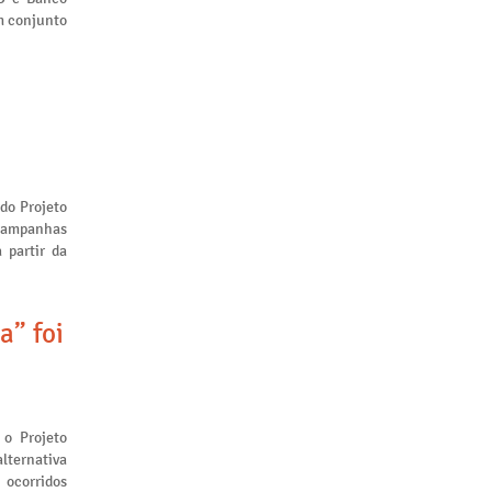
m conjunto
 do Projeto
 campanhas
 partir da
a” foi
 o Projeto
lternativa
 ocorridos