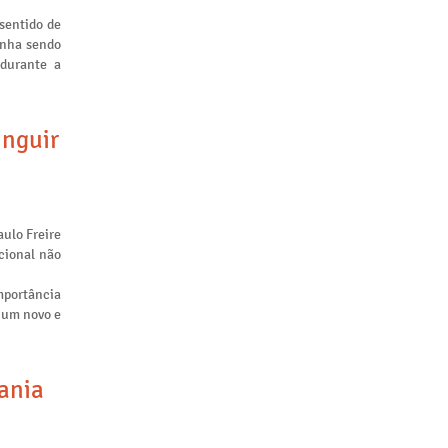
sentido de
inha sendo
 durante a
inguir
aulo Freire
cional não
mportância
m um novo e
tania