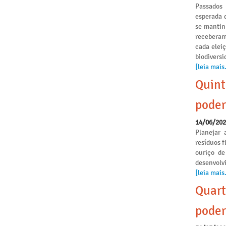
Passados
esperada 
se mantinh
receberam
cada elei
biodivers
[leia mais.
Quint
poder
14/06/20
Planejar 
resíduos f
ouriço de
desenvolvi
[leia mais.
Quart
poder