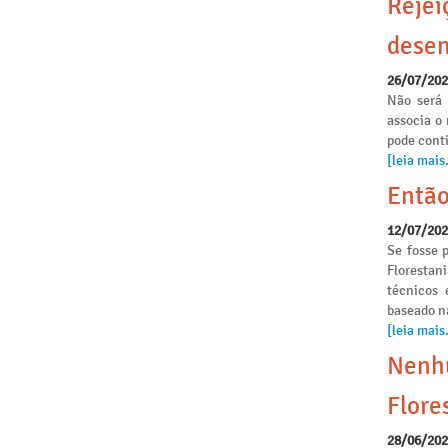
Rejei
desen
26/07/20
Não será 
associa o
pode conti
[leia mais.
Então
12/07/20
Se fosse p
Florestan
técnicos 
baseado n
[leia mais.
Nenhu
Flore
28/06/20