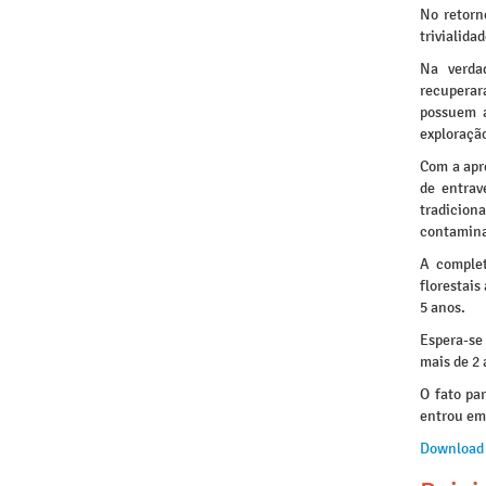
No retorn
trivialida
Na verda
recuperar
possuem a
exploração
Com a apr
de entrav
tradicion
contamina
A complet
florestais
5 anos.
Espera-se 
mais de 2 
O fato pa
entrou em
Download