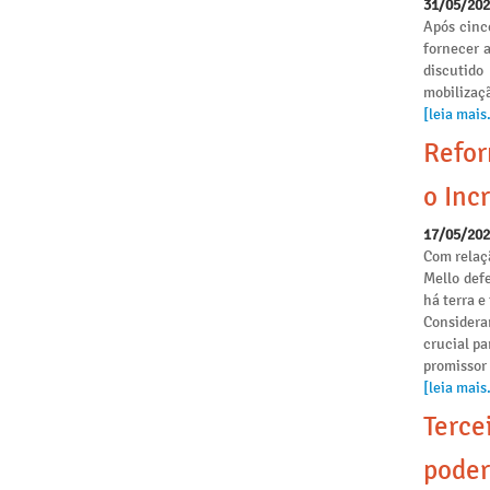
31/05/20
Após cinc
fornecer 
discutido
mobilizaçã
[leia mais.
Refor
o Incr
17/05/20
Com relaçã
Mello def
há terra 
Considera
crucial pa
promissor
[leia mais.
Terce
poder