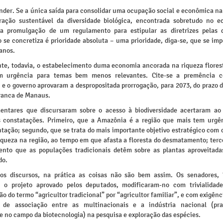
ender. Se a única saída para consolidar uma ocupação social e econômica n
ração sustentável da diversidade biológica, encontrada sobretudo no e
, a promulgação de um regulamento para estipular as diretrizes pelas 
 se concretiza é prioridade absoluta – uma prioridade, diga-se, que se im
anos.
nte, todavia, o estabelecimento duma economia ancorada na riqueza flores
m urgência para temas bem menos relevantes. Cite-se a premência 
 e o governo aprovaram a despropositada prorrogação, para 2073, do prazo d
ranca de Manaus.
entares que discursaram sobre o acesso à biodiversidade acertaram ao 
s constatações. Primeiro, que a Amazônia é a região que mais tem urgê
tação; segundo, que se trata do mais importante objetivo estratégico com o
iqueza na região, ao tempo em que afasta a floresta do desmatamento; terc
nto que as populações tradicionais detêm sobre as plantas aproveitada
do.
os discursos, na prática as coisas não são bem assim. Os senadores,
o o projeto aprovado pelos deputados, modificaram-no com trivialida
ão do termo “agricultor tradicional” por “agricultor familiar”, e com exigên
o de associação entre as multinacionais e a indústria nacional (pra
e no campo da biotecnologia) na pesquisa e exploração das espécies.