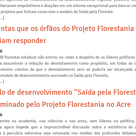
liberaram empréstimos e doações em um volume excepcional para bancar u
 projetos que tinham como eixo o modelo da Saída pela Floresta.
..]
ntas que os órfãos do Projeto Florestania
iam responder
26
IB florestal estadual não entrou no radar a despeito de os líderes políticos
ia assumirem a redução do desmatamento como propósito, em todas as
s mesmo cientes de que o desmatamento zero só poderia ser alcançado a
 modelo de desenvolvimento ancorado na Saída pela Floresta.
..]
o de desenvolvimento “Saída pela Florest
minado pelo Projeto Florestania no Acre
26
ntes na academia, nas ciências e nas artes, sem líderes na política,
ia agora impede que a imprescindível discussão sobre a existência de a
 à pecuária extensiva seja retomada nos moldes dos profundos debates