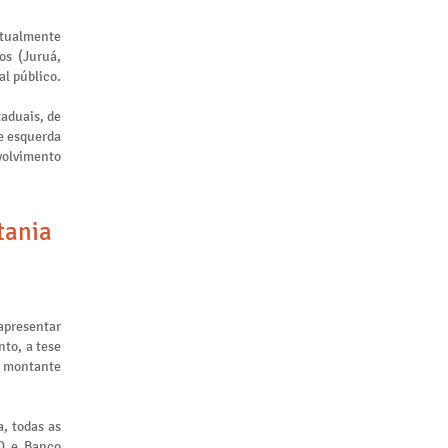
atualmente
os (Juruá,
al público.
taduais, de
de esquerda
nvolvimento
tania
apresentar
to, a tese
m montante
, todas as
ID e Banco