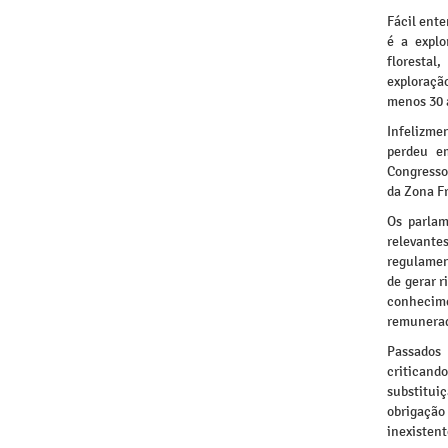
Fácil ent
é a explo
florestal
exploração
menos 30 
Infelizme
perdeu e
Congresso
da Zona F
Os parlam
relevante
regulamen
de gerar r
conhecime
remunera
Passados 
criticand
substituiç
obrigaçã
inexistent