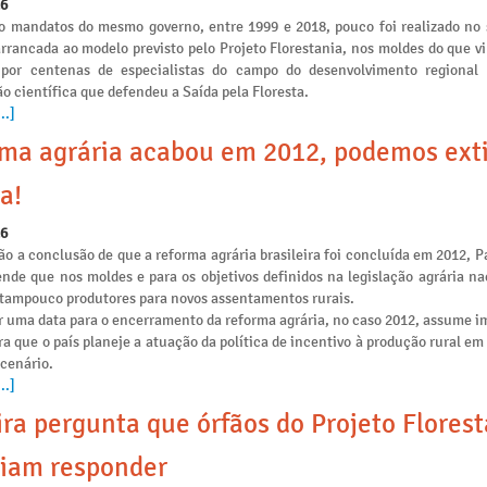
26
o mandatos do mesmo governo, entre 1999 e 2018, pouco foi realizado no 
arrancada ao modelo previsto pelo Projeto Florestania, nos moldes do que v
 por centenas de especialistas do campo do desenvolvimento regional
o científica que defendeu a Saída pela Floresta.
..]
ma agrária acabou em 2012, podemos ext
a!
26
o a conclusão de que a reforma agrária brasileira foi concluída em 2012, P
ende que nos moldes e para os objetivos definidos na legislação agrária na
e tampouco produtores para novos assentamentos rurais.
r uma data para o encerramento da reforma agrária, no caso 2012, assume i
ra que o país planeje a atuação da política de incentivo à produção rural e
 cenário.
..]
ira pergunta que órfãos do Projeto Flores
iam responder