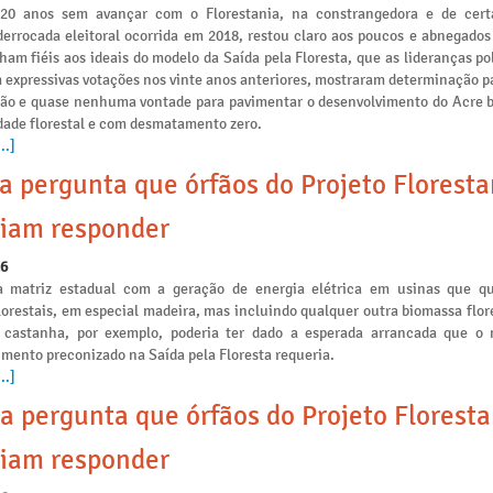
 20 anos sem avançar com o Florestania, na constrangedora e de cert
derrocada eleitoral ocorrida em 2018, restou claro aos poucos e abnegados
am fiéis aos ideais do modelo da Saída pela Floresta, que as lideranças po
 expressivas votações nos vinte anos anteriores, mostraram determinação p
ção e quase nenhuma vontade para pavimentar o desenvolvimento do Acre 
idade florestal e com desmatamento zero.
..]
a pergunta que órfãos do Projeto Floresta
iam responder
26
a matriz estadual com a geração de energia elétrica em usinas que 
lorestais, em especial madeira, mas incluindo qualquer outra biomassa flo
 castanha, por exemplo, poderia ter dado a esperada arrancada que o
mento preconizado na Saída pela Floresta requeria.
..]
a pergunta que órfãos do Projeto Floresta
iam responder