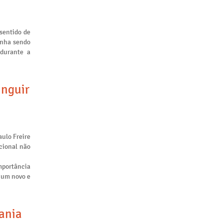
sentido de
inha sendo
 durante a
inguir
aulo Freire
cional não
mportância
m um novo e
tania