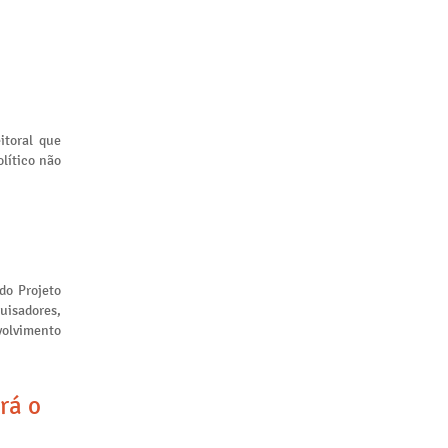
itoral que
lítico não
 do Projeto
uisadores,
volvimento
rá o