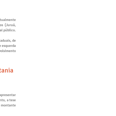
atualmente
os (Juruá,
al público.
taduais, de
de esquerda
nvolvimento
tania
apresentar
to, a tese
m montante