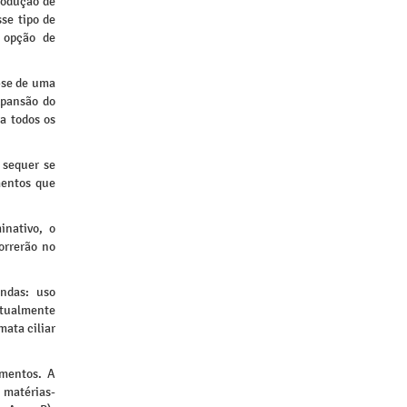
rodução de
sse tipo de
 opção de
-se de uma
xpansão do
a todos os
 sequer se
mentos que
nativo, o
orrerão no
ndas: uso
atualmente
mata ciliar
amentos. A
 matérias-