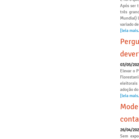
Após ser 
três gran
Mundial) 
variado de
[leia mais.
Pergu
dever
03/05/20
Elevar o P
Florestan
eleitorai
adoção do
[leia mais.
Model
conta
26/04/20
Sem expoe