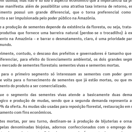
sem dúvida; mas não é só sob o aspecto econômico que a importância da p
e manifesta: além de possibilitar uma atrativa taxa interna de retorno, e
imento possui um grande diferencial, que o torna preferencial como
nto a ser impulsionada pelo poder público na Amazônia.
e a produção de sementes depende da existência da floresta, ou seja, trata
 produtiva que fornece uma barreira natural (perdoe-se o trocadilho) à e
nto na Amazônia – e barrar o desmatamento, claro, é uma prioridade par
 mundo.
lmente, contudo, o descaso dos prefeitos e governadores é tamanho que
iferenciar, para efeito do licenciamento ambiental, os dois grandes seg
o mercado de sementes florestais: sementes vivas e sementes mortas.
 para o primeiro segmento só interessam as sementes com poder germi
e volta para o fornecimento de sementes que já estão mortas, ou que m
mento do produto a ser comercializado.
que o segmento das sementes vivas atende a basicamente duas dema
ógico e produção de mudas, sendo que a segunda demanda representa 
% da oferta. As mudas são usadas para reposição florestal, restauração em 
stamento com fins econômicos.
es mortas, por seu turno, destinam-se à produção de bijuterias e orn
elas denominadas biojoias, adornos confeccionados com o emprego de