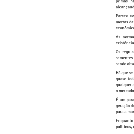
primas n
alcançando
Parece ev
mortas da
econômica
As norma
existênci
Os regul
sementes 
sendo abs
Há que se 
quase tod
qualquer e
o mercado
É um para
geração d
para a ma
Enquanto 
políticos