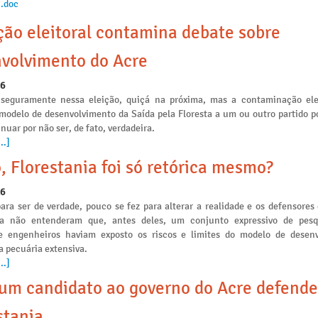
.doc
ção eleitoral contamina debate sobre
volvimento do Acre
26
seguramente nessa eleição, quiçá na próxima, mas a contaminação ele
 modelo de desenvolvimento da Saída pela Floresta a um ou outro partido po
nuar por não ser, de fato, verdadeira.
..]
, Florestania foi só retórica mesmo?
26
ara ser de verdade, pouco se fez para alterar a realidade e os defensores
ia não entenderam que, antes deles, um conjunto expressivo de pesq
e engenheiros haviam exposto os riscos e limites do modelo de desen
a pecuária extensiva.
..]
m candidato ao governo do Acre defende
stania