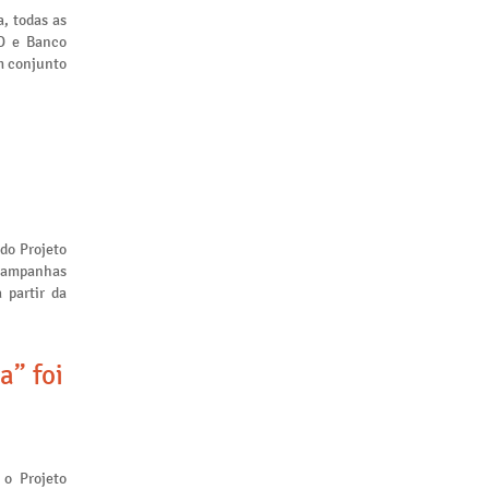
, todas as
ID e Banco
m conjunto
 do Projeto
 campanhas
 partir da
a” foi
 o Projeto