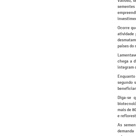
Valioso, 
sementes s
empreend
investime
Ocorre qu
atividade
desmatame
países do
Lamentave
chega a d
integram 
Enquanto
segundo s
beneficia
Diga-se 
biotecnol
mais de 80
e reflore
As sement
demanda p