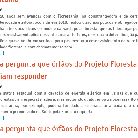
26
 20 anos sem avançar com o Florestania, na constrangedora e de cert
derrocada eleitoral ocorrida em 2018, restou claro aos poucos e abnegados
am fiéis aos ideais do modelo da Saída pela Floresta, que as lideranças po
 expressivas votações nos vinte anos anteriores, mostraram determinação p
ção e quase nenhuma vontade para pavimentar o desenvolvimento do Acre 
idade florestal e com desmatamento zero.
..]
a pergunta que órfãos do Projeto Floresta
iam responder
26
a matriz estadual com a geração de energia elétrica em usinas que 
lorestais, em especial madeira, mas incluindo qualquer outra biomassa flo
 castanha, por exemplo, poderia ter dado a esperada arrancada que o
mento preconizado na Saída pela Floresta requeria.
..]
a pergunta que órfãos do Projeto Floresta