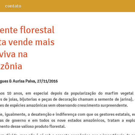
contato
nte florestal
a vende mais
viva na
zônia
igues & Aurisa Paiva, 27/11/2016
mos 10 anos, em especial depois da popularização do marfim vegetal
es de joias, bijuterias e peças de decoração chamam a semente de jarina),
es de espécies amazônicas vem observando crescimento surpreendente.
e, igualmente, a desatenção e indiferença com que os gestores estatais, e
ras de governo e em todos os nove estados amazônicos, tratam a expl
ento desse valioso produto florestal.