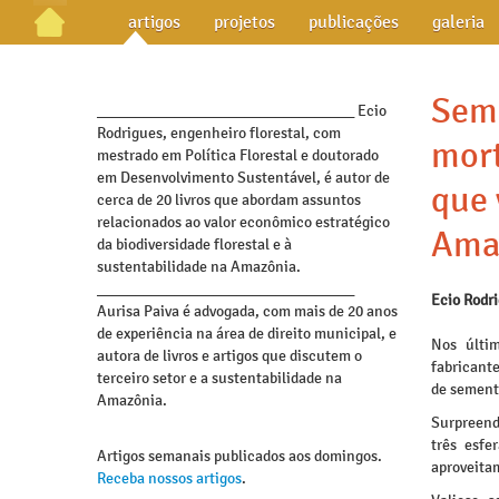
artigos
projetos
publicações
galeria
Seme
_________________________________ Ecio
Rodrigues, engenheiro florestal, com
mort
mestrado em Política Florestal e doutorado
em Desenvolvimento Sustentável, é autor de
que 
cerca de 20 livros que abordam assuntos
relacionados ao valor econômico estratégico
Ama
da biodiversidade florestal e à
sustentabilidade na Amazônia.
_________________________________
Ecio Rodr
Aurisa Paiva é advogada, com mais de 20 anos
de experiência na área de direito municipal, e
Nos últi
autora de livros e artigos que discutem o
fabricant
terceiro setor e a sustentabilidade na
de sement
Amazônia.
Surpreend
três esfe
Artigos semanais publicados aos domingos.
aproveitam
Receba nossos artigos
.