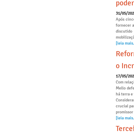
poder
31/05/20
Após cinc
fornecer 
discutido
mobilizaçã
[leia mais.
Refor
o Incr
17/05/20
Com relaçã
Mello def
há terra 
Considera
crucial pa
promissor
[leia mais.
Terce