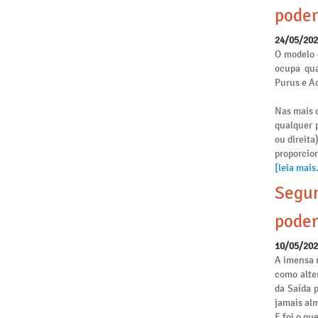
poder
24/05/20
O modelo 
ocupa qua
Purus e Ac
Nas mais d
qualquer p
ou direita
proporcio
[leia mais.
Segun
poder
10/05/20
A imensa 
como alte
da Saída 
jamais alm
E foi o qu