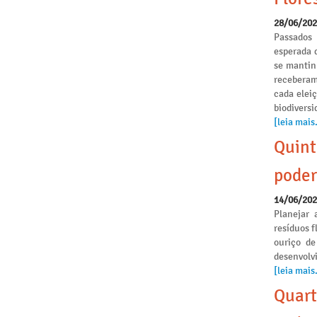
28/06/20
Passados
esperada 
se mantinh
receberam
cada elei
biodivers
[leia mais.
Quint
poder
14/06/20
Planejar 
resíduos f
ouriço de
desenvolvi
[leia mais.
Quart