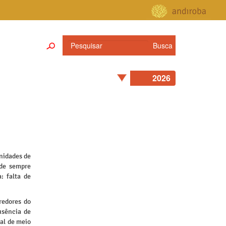
nidades de
 de sempre
: falta de
redores do
usência de
nal de meio