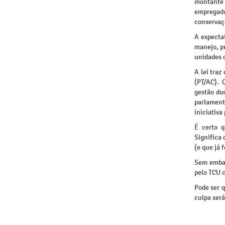
montante 
empregad
conservaç
A expecta
manejo, pr
unidades 
A lei traz
(PT/AC). 
gestão dos
parlament
iniciativa
É certo q
Significa 
(e que já 
Sem embar
pelo TCU c
Pode ser 
culpa será