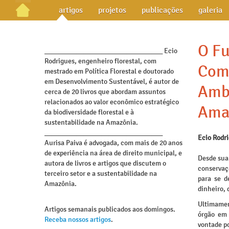
artigos
projetos
publicações
galeria
O F
_________________________________ Ecio
Rodrigues, engenheiro florestal, com
Com
mestrado em Política Florestal e doutorado
em Desenvolvimento Sustentável, é autor de
Ambi
cerca de 20 livros que abordam assuntos
relacionados ao valor econômico estratégico
Ama
da biodiversidade florestal e à
sustentabilidade na Amazônia.
_________________________________
Ecio Rodr
Aurisa Paiva é advogada, com mais de 20 anos
de experiência na área de direito municipal, e
Desde sua
autora de livros e artigos que discutem o
conservaç
terceiro setor e a sustentabilidade na
para se d
Amazônia.
dinheiro, 
Ultimamen
Artigos semanais publicados aos domingos.
órgão em 
Receba nossos artigos
.
vontade po