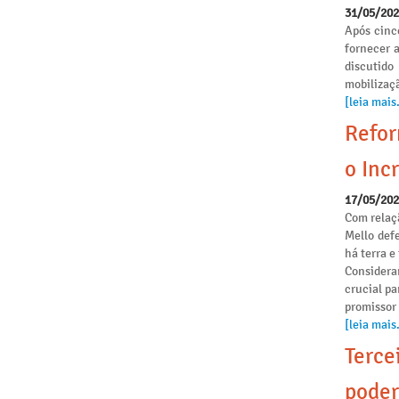
31/05/20
Após cinc
fornecer 
discutido
mobilizaçã
[leia mais.
Refor
o Incr
17/05/20
Com relaçã
Mello def
há terra 
Considera
crucial pa
promissor
[leia mais.
Terce
poder