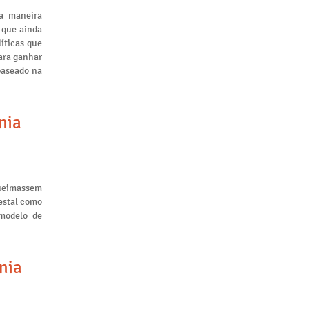
a maneira
 que ainda
líticas que
ara ganhar
baseado na
nia
queimassem
restal como
 modelo de
nia