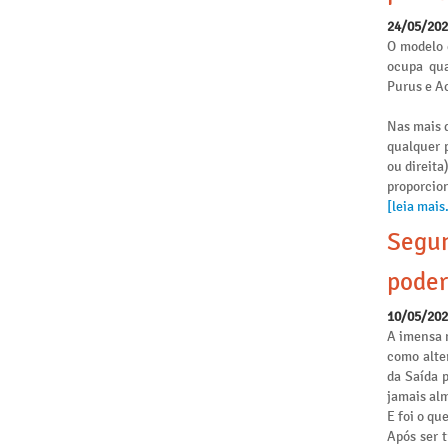
24/05/20
O modelo 
ocupa qua
Purus e Ac
Nas mais d
qualquer p
ou direita
proporcio
[leia mais.
Segun
poder
10/05/20
A imensa 
como alte
da Saída 
jamais alm
E foi o qu
Após ser 