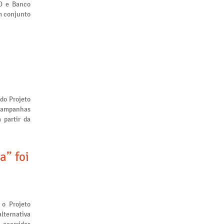
ID e Banco
m conjunto
 do Projeto
 campanhas
 partir da
a” foi
 o Projeto
lternativa