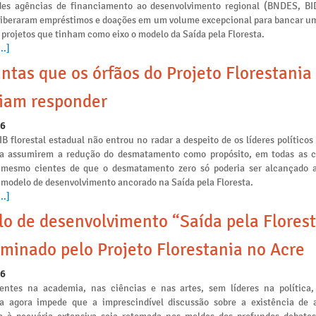
des agências de financiamento ao desenvolvimento regional (BNDES, B
liberaram empréstimos e doações em um volume excepcional para bancar u
 projetos que tinham como eixo o modelo da Saída pela Floresta.
..]
ntas que os órfãos do Projeto Florestania
iam responder
26
IB florestal estadual não entrou no radar a despeito de os líderes políticos
ia assumirem a redução do desmatamento como propósito, em todas as
s mesmo cientes de que o desmatamento zero só poderia ser alcançado a
 modelo de desenvolvimento ancorado na Saída pela Floresta.
..]
o de desenvolvimento “Saída pela Florest
minado pelo Projeto Florestania no Acre
26
ntes na academia, nas ciências e nas artes, sem líderes na política,
ia agora impede que a imprescindível discussão sobre a existência de a