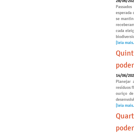
28/06/20
Passados
esperada 
se mantinh
receberam
cada elei
biodivers
[leia mais.
Quint
poder
14/06/20
Planejar 
resíduos f
ouriço de
desenvolvi
[leia mais.
Quart
poder