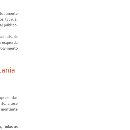
atualmente
os (Juruá,
al público.
taduais, de
de esquerda
nvolvimento
tania
apresentar
to, a tese
m montante
, todas as