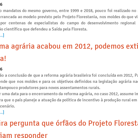
26
o mandatos do mesmo governo, entre 1999 e 2018, pouco foi realizado no 
arrancada ao modelo previsto pelo Projeto Florestania, nos moldes do que v
 por centenas de especialistas do campo do desenvolvimento regional
o científica que defendeu a Saída pela Floresta.
..]
ma agrária acabou em 2012, podemos ext
a!
26
o a conclusão de que a reforma agrária brasileira foi concluída em 2012, P
ende que nos moldes e para os objetivos definidos na legislação agrária na
e tampouco produtores para novos assentamentos rurais.
r uma data para o encerramento da reforma agrária, no caso 2012, assume i
ra que o país planeje a atuação da política de incentivo à produção rural e
 cenário.
..]
ira pergunta que órfãos do Projeto Flores
iam responder