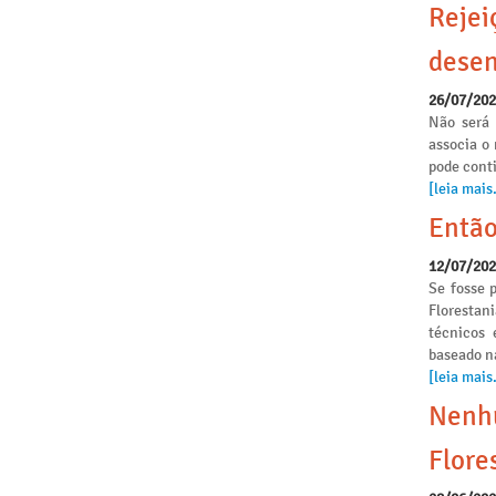
Rejei
desen
26/07/20
Não será 
associa o
pode conti
[leia mais.
Então
12/07/20
Se fosse p
Florestan
técnicos 
baseado n
[leia mais.
Nenhu
Flore