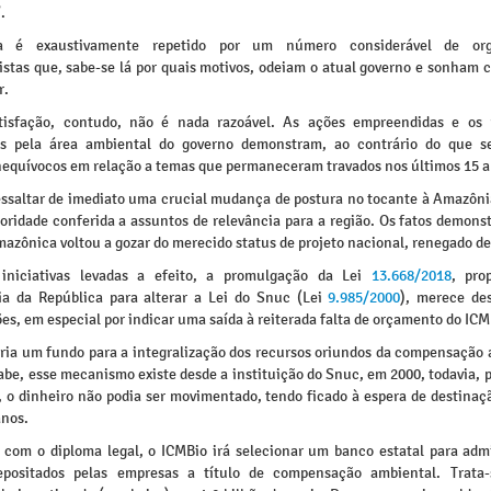
.
 é exaustivamente repetido por um número considerável de org
istas que, sabe-se lá por quais motivos, odeiam o atual governo e sonham c
r.
tisfação, contudo, não é nada razoável. As ações empreendidas e os 
s pela área ambiental do governo demonstram, ao contrário do que s
nequívocos em relação a temas que permaneceram travados nos últimos 15 a
essaltar de imediato uma crucial mudança de postura no tocante à Amazônia
ioridade conferida a assuntos de relevância para a região. Os fatos demon
mazônica voltou a gozar do merecido status de projeto nacional, renegado d
iniciativas levadas a efeito, a promulgação da Lei
13.668/2018
, pro
ia da República para alterar a Lei do Snuc (Lei
9.985/2000
), merece de
ões, em especial por indicar uma saída à reiterada falta de orçamento do ICM
ria um fundo para a integralização dos recursos oriundos da compensação 
be, esse mecanismo existe desde a instituição do Snuc, em 2000, todavia, p
, o dinheiro não podia ser movimentado, tendo ficado à espera de destinaç
anos.
 com o diploma legal, o ICMBio irá selecionar um banco estatal para admi
depositados pelas empresas a título de compensação ambiental. Trata