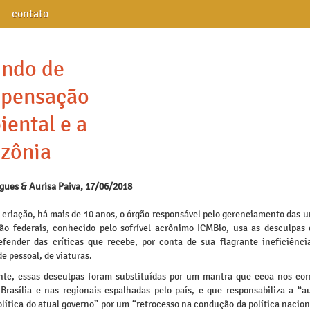
contato
undo de
pensação
ental e a
zônia
igues & Aurisa Paiva, 17/06/2018
 criação, há mais de 10 anos, o órgão responsável pelo gerenciamento das u
ão federais, conhecido pelo sofrível acrônimo ICMBio, usa as desculpas
efender das críticas que recebe, por conta de sua flagrante ineficiência
de pessoal, de viaturas.
te, essas desculpas foram substituídas por um mantra que ecoa nos cor
Brasília e nas regionais espalhadas pelo país, e que responsabiliza a “a
lítica do atual governo” por um “retrocesso na condução da política nacio