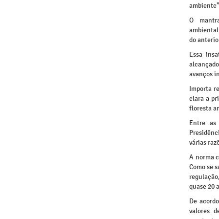
ambiente”
O mantra
ambiental
do anterio
Essa insa
alcançado
avanços i
Importa r
clara a pr
floresta a
Entre as 
Presidênc
várias raz
A norma c
Como se sa
regulação
quase 20 
De acordo
valores 