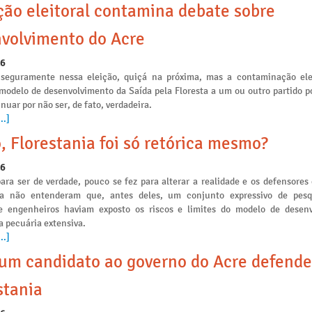
ção eleitoral contamina debate sobre
volvimento do Acre
26
seguramente nessa eleição, quiçá na próxima, mas a contaminação ele
 modelo de desenvolvimento da Saída pela Floresta a um ou outro partido po
nuar por não ser, de fato, verdadeira.
..]
, Florestania foi só retórica mesmo?
26
ara ser de verdade, pouco se fez para alterar a realidade e os defensores
ia não entenderam que, antes deles, um conjunto expressivo de pesq
e engenheiros haviam exposto os riscos e limites do modelo de desen
a pecuária extensiva.
..]
m candidato ao governo do Acre defende
stania