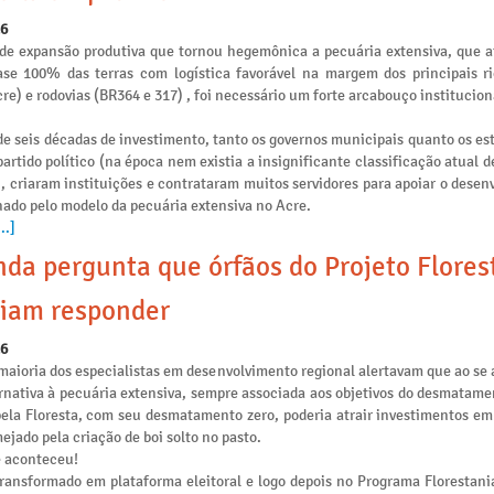
26
de expansão produtiva que tornou hegemônica a pecuária extensiva, que 
se 100% das terras com logística favorável na margem dos principais ri
re) e rodovias (BR364 e 317) , foi necessário um forte arcabouço institucion
e seis décadas de investimento, tanto os governos municipais quanto os es
artido político (na época nem existia a insignificante classificação atual 
), criaram instituições e contrataram muitos servidores para apoiar o dese
nado pelo modelo da pecuária extensiva no Acre.
..]
da pergunta que órfãos do Projeto Flores
iam responder
26
maioria dos especialistas em desenvolvimento regional alertavam que ao se 
rnativa à pecuária extensiva, sempre associada aos objetivos do desmatamen
pela Floresta, com seu desmatamento zero, poderia atrair investimentos e
ejado pela criação de boi solto no pasto.
e aconteceu!
transformado em plataforma eleitoral e logo depois no Programa Florestania