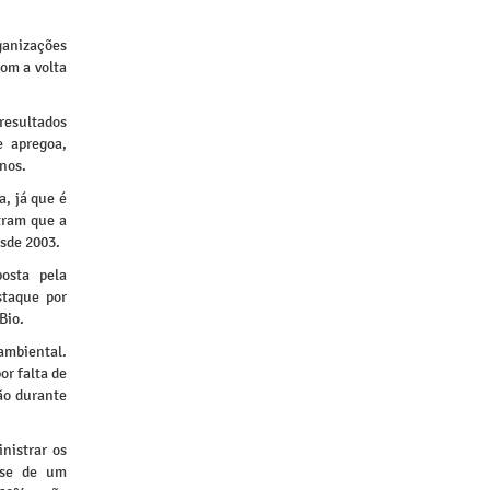
anizações
om a volta
resultados
e apregoa,
nos.
, já que é
stram que a
esde 2003.
posta pela
staque por
Bio.
ambiental.
or falta de
ão durante
nistrar os
-se de um