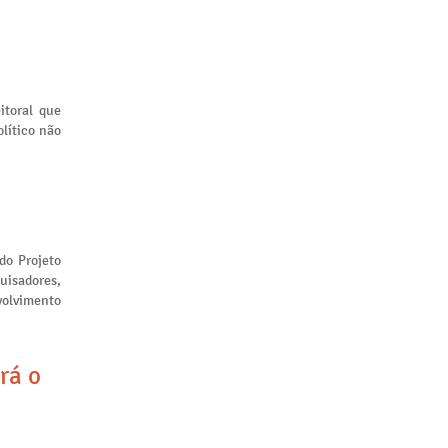
itoral que
lítico não
 do Projeto
uisadores,
volvimento
rá o