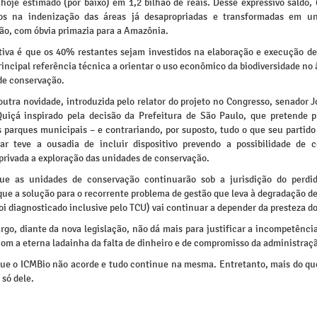
hoje estimado (por baixo) em 1,2 bilhão de reais. Desse expressivo saldo,
os na indenização das áreas já desapropriadas e transformadas em un
ão, com óbvia primazia para a Amazônia.
tiva é que os 40% restantes sejam investidos na elaboração e execução de
incipal referência técnica a orientar o uso econômico da biodiversidade no
de conservação.
 outra novidade, introduzida pelo relator do projeto no Congresso, senador 
Quiçá inspirado pela decisão da Prefeitura de São Paulo, que pretende pr
 parques municipais – e contrariando, por suposto, tudo o que seu partido
ar teve a ousadia de incluir dispositivo prevendo a possibilidade de 
 privada a exploração das unidades de conservação.
ue as unidades de conservação continuarão sob a jurisdição do perdi
que a solução para o recorrente problema de gestão que leva à degradação d
foi diagnosticado inclusive pelo TCU) vai continuar a depender da presteza d
go, diante da nova legislação, não dá mais para justificar a incompetênci
om a eterna ladainha da falta de dinheiro e de compromisso da administraçã
que o ICMBio não acorde e tudo continue na mesma. Entretanto, mais do qu
 só dele.