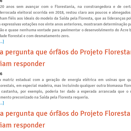
26
 20 anos sem avançar com o Florestania, na constrangedora e de cert
derrocada eleitoral ocorrida em 2018, restou claro aos poucos e abnegados
am fiéis aos ideais do modelo da Saída pela Floresta, que as lideranças po
 expressivas votações nos vinte anos anteriores, mostraram determinação p
ção e quase nenhuma vontade para pavimentar o desenvolvimento do Acre 
idade florestal e com desmatamento zero.
..]
a pergunta que órfãos do Projeto Floresta
iam responder
26
a matriz estadual com a geração de energia elétrica em usinas que 
lorestais, em especial madeira, mas incluindo qualquer outra biomassa flo
 castanha, por exemplo, poderia ter dado a esperada arrancada que o
mento preconizado na Saída pela Floresta requeria.
..]
a pergunta que órfãos do Projeto Floresta
iam responder