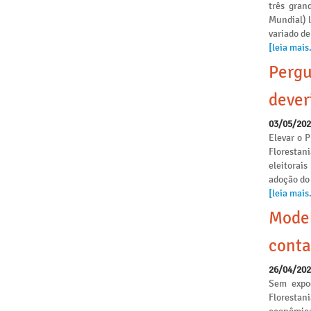
três gran
Mundial) 
variado de
[leia mais.
Pergu
dever
03/05/20
Elevar o P
Florestan
eleitorai
adoção do
[leia mais.
Model
conta
26/04/20
Sem expoe
Florestan