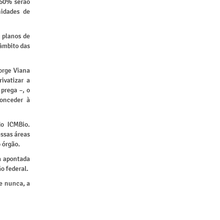
 60% serão
idades de
 planos de
 âmbito das
Jorge Viana
ivatizar a
 prega –, o
conceder à
do ICMBio.
essas áreas
o órgão.
a apontada
o federal.
e nunca, a