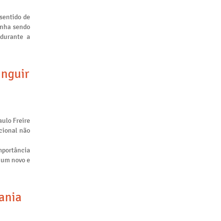
sentido de
inha sendo
 durante a
inguir
aulo Freire
cional não
mportância
m um novo e
tania