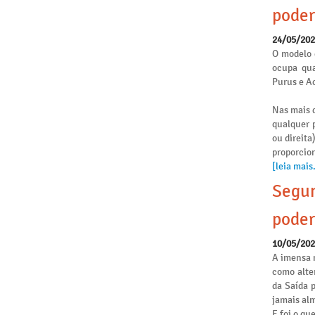
poder
24/05/20
O modelo 
ocupa qua
Purus e Ac
Nas mais d
qualquer p
ou direita
proporcio
[leia mais.
Segun
poder
10/05/20
A imensa 
como alte
da Saída 
jamais alm
E foi o qu