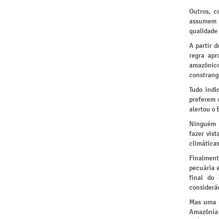
Outros, c
assumem q
qualidade
A partir 
regra apr
amazônico
constrang
Tudo indi
preferem 
alertou o 
Ninguém d
fazer vis
climáticas
Finalment
pecuária 
final do
consideráv
Mas uma c
Amazônia 