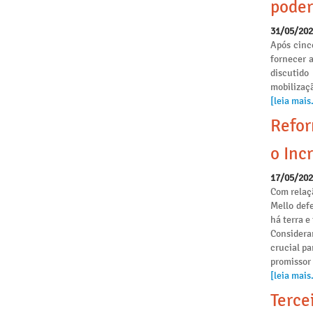
poder
31/05/20
Após cinc
fornecer 
discutido
mobilizaçã
[leia mais.
Refor
o Incr
17/05/20
Com relaçã
Mello def
há terra 
Considera
crucial pa
promissor
[leia mais.
Terce