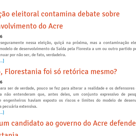
ção eleitoral contamina debate sobre
volvimento do Acre
26
seguramente nessa eleição, quiçá na próxima, mas a contaminação ele
 modelo de desenvolvimento da Saída pela Floresta a um ou outro partido po
nuar por não ser, de fato, verdadeira.
..]
, Florestania foi só retórica mesmo?
26
ara ser de verdade, pouco se fez para alterar a realidade e os defensores
ia não entenderam que, antes deles, um conjunto expressivo de pesq
e engenheiros haviam exposto os riscos e limites do modelo de desen
a pecuária extensiva.
..]
m candidato ao governo do Acre defende
stania