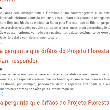
26
 20 anos sem avançar com o Florestania, na constrangedora e de cert
derrocada eleitoral ocorrida em 2018, restou claro aos poucos e abnegados
am fiéis aos ideais do modelo da Saída pela Floresta, que as lideranças po
 expressivas votações nos vinte anos anteriores, mostraram determinação p
ção e quase nenhuma vontade para pavimentar o desenvolvimento do Acre 
idade florestal e com desmatamento zero.
..]
a pergunta que órfãos do Projeto Floresta
iam responder
26
a matriz estadual com a geração de energia elétrica em usinas que 
lorestais, em especial madeira, mas incluindo qualquer outra biomassa flo
 castanha, por exemplo, poderia ter dado a esperada arrancada que o
mento preconizado na Saída pela Floresta requeria.
..]
a pergunta que órfãos do Projeto Floresta