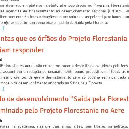
transformado em plataforma eleitoral e logo depois no Programa Florestania
des agências de financiamento ao desenvolvimento regional (BNDES, B
liberaram empréstimos e doações em um volume excepcional para bancar u
 projetos que tinham como eixo o modelo da Saída pela Floresta.
..]
ntas que os órfãos do Projeto Florestania
iam responder
26
IB florestal estadual não entrou no radar a despeito de os líderes políticos
ia assumirem a redução do desmatamento como propósito, em todas as
s mesmo cientes de que o desmatamento zero só poderia ser alcançado a
 modelo de desenvolvimento ancorado na Saída pela Floresta.
..]
o de desenvolvimento “Saída pela Florest
minado pelo Projeto Florestania no Acre
26
ntes na academia, nas ciências e nas artes, sem líderes na política,