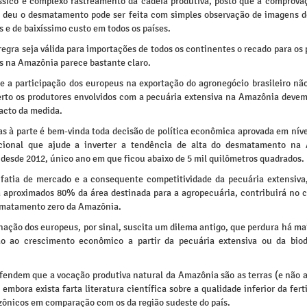
ssico e complexo rastreamento da cadeia produtiva, posto que a comprova
 deu o desmatamento pode ser feita com simples observação de imagens de
s e de baixíssimo custo em todos os países.
egra seja válida para importações de todos os continentes o recado para os
os na Amazônia parece bastante claro.
 a participação dos europeus na exportação do agronegócio brasileiro nã
rto os produtores envolvidos com a pecuária extensiva na Amazônia devem
acto da medida.
as à parte é bem-vinda toda decisão de política econômica aprovada em níve
cional que ajude a inverter a tendência de alta do desmatamento na
desde 2012, único ano em que ficou abaixo de 5 mil quilômetros quadrados.
 fatia de mercado e a consequente competitividade da pecuária extensiva,
 aproximados 80% da área destinada para a agropecuária, contribuirá no c
smatamento zero da Amazônia.
ação dos europeus, por sinal, suscita um dilema antigo, que perdura há ma
o ao crescimento econômico a partir da pecuária extensiva ou da biod
fendem que a vocação produtiva natural da Amazônia são as terras (e não a 
 embora exista farta literatura científica sobre a qualidade inferior da fert
zônicos em comparação com os da região sudeste do país.