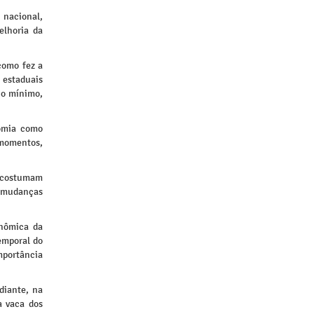
 nacional,
elhoria da
como fez a
 estaduais
no mínimo,
nomia como
 momentos,
e costumam
s mudanças
onômica da
emporal do
portância
diante, na
a vaca dos