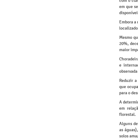
com o clá
em que se
disponívei
Embora a r
localizad
Mesmo que
20%, dece
maior imp
Choradeir
e interna
observada 
Reduzir a
que ocupa
para o de
A determin
em relaçã
florestal.
Alguns de
as águas),
solos ama