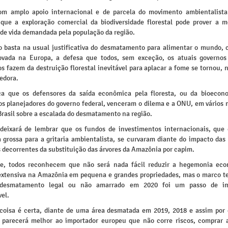
om amplo apoio internacional e de parcela do movimento ambientalista
ue a exploração comercial da biodiversidade florestal pode prover a m
 de vida demandada pela população da região.
do basta na usual justificativa do desmatamento para alimentar o mundo, 
ovada na Europa, a defesa que todos, sem exceção, os atuais governos
s fazem da destruição florestal inevitável para aplacar a fome se tornou, 
edora.
ca que os defensores da saída econômica pela floresta, ou da bioeco
os planejadores do governo federal, venceram o dilema e a ONU, em vários
Brasil sobre a escalada do desmatamento na região.
eixará de lembrar que os fundos de investimentos internacionais, qu
ta grossa para a gritaria ambientalista, se curvaram diante do impacto da
 decorrentes da substituição das árvores da Amazônia por capim.
e, todos reconhecem que não será nada fácil reduzir a hegemonia ec
extensiva na Amazônia em pequena e grandes propriedades, mas o marco t
 desmatamento legal ou não amarrado em 2020 foi um passo de im
el.
oisa é certa, diante de uma área desmatada em 2019, 2018 e assim por 
parecerá melhor ao importador europeu que não corre riscos, comprar 