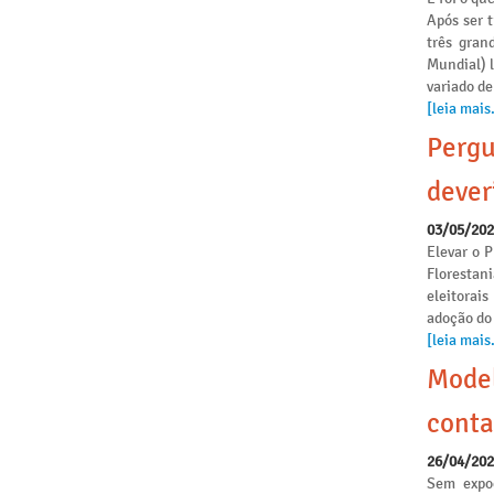
Após ser 
três gran
Mundial) 
variado de
[leia mais.
Pergu
dever
03/05/20
Elevar o P
Florestan
eleitorai
adoção do
[leia mais.
Model
conta
26/04/20
Sem expoe