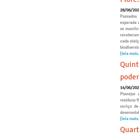
28/06/20
Passados
esperada 
se mantinh
receberam
cada elei
biodivers
[leia mais.
Quint
poder
14/06/20
Planejar 
resíduos f
ouriço de
desenvolvi
[leia mais.
Quart