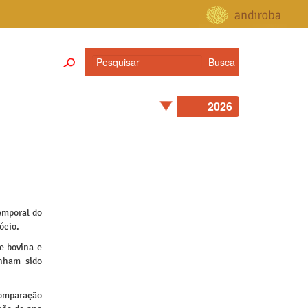
emporal do
ócio.
e bovina e
enham sido
comparação