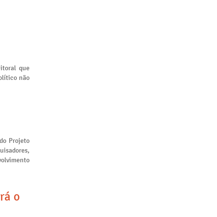
itoral que
lítico não
 do Projeto
uisadores,
volvimento
rá o