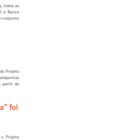
, todas as
ID e Banco
m conjunto
 do Projeto
 campanhas
 partir da
a” foi
 o Projeto