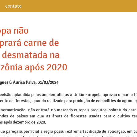
contato
opa não
rará carne de
 desmatada na
zônia após 2020
igues & Aurisa Paiva, 31/03/2024
cisão aplaudida pelos ambientalistas a União Europeia aprovou o marco t
nto de florestas, quando realizado para produção de comodities do agroneg
 normatização, não entrará no mercado europeu produtos, sobretudo carn
undos de países em que as áreas de florestas usadas para o cultivo t
s após dezembro de 2020.
que pareça superficial a regra possui extrema facilidade de aplicação, em 