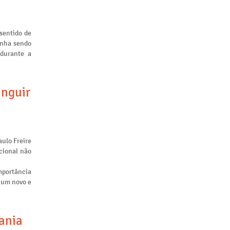
sentido de
inha sendo
 durante a
inguir
aulo Freire
cional não
mportância
m um novo e
tania