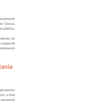
atualmente
os (Juruá,
al público.
taduais, de
de esquerda
nvolvimento
tania
apresentar
to, a tese
m montante