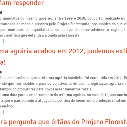
iam responder
26
o mandatos do mesmo governo, entre 1999 e 2018, pouco foi realizado no 
arrancada ao modelo previsto pelo Projeto Florestania, nos moldes do que v
 por centenas de especialistas do campo do desenvolvimento regional
o científica que defendeu a Saída pela Floresta.
..]
ma agrária acabou em 2012, podemos ext
a!
26
o a conclusão de que a reforma agrária brasileira foi concluída em 2012, P
ende que nos moldes e para os objetivos definidos na legislação agrária na
e tampouco produtores para novos assentamentos rurais.
r uma data para o encerramento da reforma agrária, no caso 2012, assume i
ra que o país planeje a atuação da política de incentivo à produção rural e
 cenário.
..]
ira pergunta que órfãos do Projeto Flores