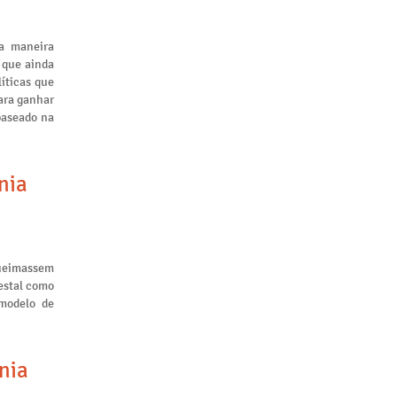
a maneira
 que ainda
líticas que
ara ganhar
baseado na
nia
queimassem
restal como
 modelo de
nia