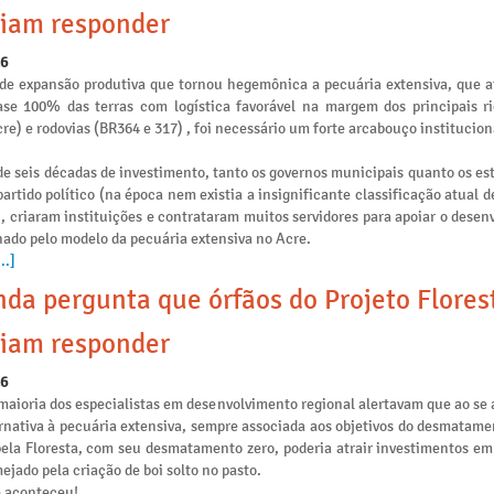
iam responder
26
de expansão produtiva que tornou hegemônica a pecuária extensiva, que 
se 100% das terras com logística favorável na margem dos principais ri
re) e rodovias (BR364 e 317) , foi necessário um forte arcabouço institucion
e seis décadas de investimento, tanto os governos municipais quanto os es
artido político (na época nem existia a insignificante classificação atual 
), criaram instituições e contrataram muitos servidores para apoiar o dese
nado pelo modelo da pecuária extensiva no Acre.
..]
da pergunta que órfãos do Projeto Flores
iam responder
26
maioria dos especialistas em desenvolvimento regional alertavam que ao se 
rnativa à pecuária extensiva, sempre associada aos objetivos do desmatamen
pela Floresta, com seu desmatamento zero, poderia atrair investimentos e
ejado pela criação de boi solto no pasto.
e aconteceu!