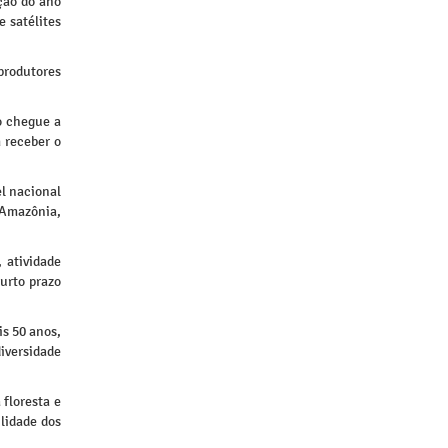
ção do ano
 satélites
 produtores
o chegue a
 receber o
l nacional
 Amazônia,
 atividade
urto prazo
is 50 anos,
iversidade
floresta e
ilidade dos