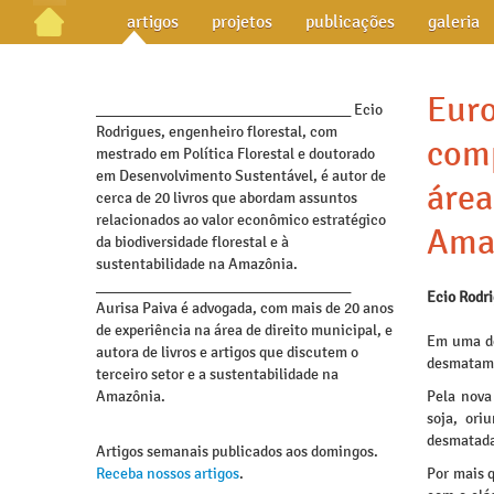
artigos
projetos
publicações
galeria
Eur
_________________________________ Ecio
Rodrigues, engenheiro florestal, com
comp
mestrado em Política Florestal e doutorado
em Desenvolvimento Sustentável, é autor de
área
cerca de 20 livros que abordam assuntos
relacionados ao valor econômico estratégico
Ama
da biodiversidade florestal e à
sustentabilidade na Amazônia.
_________________________________
Ecio Rodr
Aurisa Paiva é advogada, com mais de 20 anos
de experiência na área de direito municipal, e
Em uma de
autora de livros e artigos que discutem o
desmatame
terceiro setor e a sustentabilidade na
Amazônia.
Pela nova
soja, ori
desmatada
Artigos semanais publicados aos domingos.
Receba nossos artigos
.
Por mais 