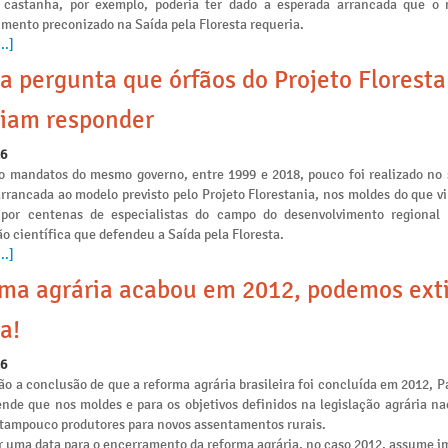
 castanha, por exemplo, poderia ter dado a esperada arrancada que o
mento preconizado na Saída pela Floresta requeria.
..]
a pergunta que órfãos do Projeto Floresta
iam responder
26
o mandatos do mesmo governo, entre 1999 e 2018, pouco foi realizado no 
arrancada ao modelo previsto pelo Projeto Florestania, nos moldes do que v
 por centenas de especialistas do campo do desenvolvimento regional
o científica que defendeu a Saída pela Floresta.
..]
ma agrária acabou em 2012, podemos ext
a!
26
o a conclusão de que a reforma agrária brasileira foi concluída em 2012, P
ende que nos moldes e para os objetivos definidos na legislação agrária na
e tampouco produtores para novos assentamentos rurais.
r uma data para o encerramento da reforma agrária, no caso 2012, assume i