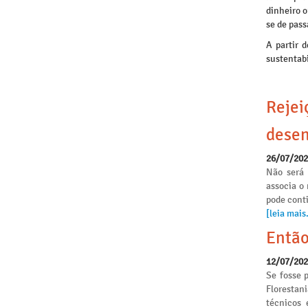
dinheiro o
se de pas
A partir 
sustentabi
Rejei
desen
26/07/20
Não será 
associa o
pode conti
[leia mais.
Então
12/07/20
Se fosse p
Florestan
técnicos 