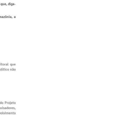
 que, diga-
mazônia, a
itoral que
lítico não
 do Projeto
uisadores,
volvimento