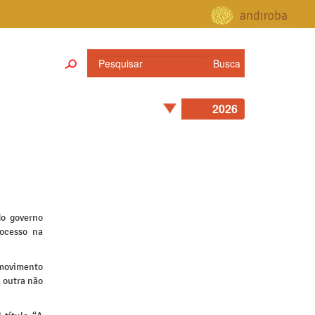
do governo
rocesso na
o movimento
a outra não