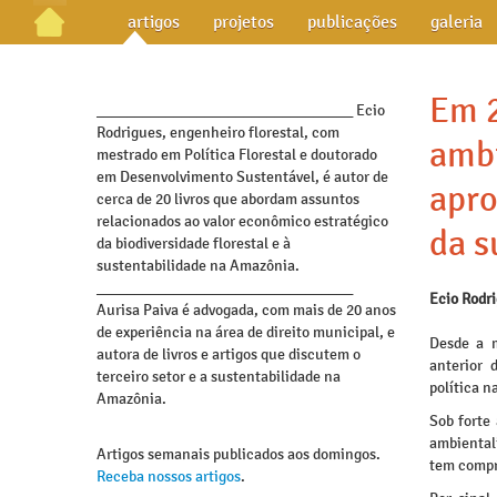
artigos
projetos
publicações
galeria
Em 2
_________________________________ Ecio
Rodrigues, engenheiro florestal, com
ambi
mestrado em Política Florestal e doutorado
em Desenvolvimento Sustentável, é autor de
apr
cerca de 20 livros que abordam assuntos
relacionados ao valor econômico estratégico
da s
da biodiversidade florestal e à
sustentabilidade na Amazônia.
_________________________________
Ecio Rodr
Aurisa Paiva é advogada, com mais de 20 anos
de experiência na área de direito municipal, e
Desde a m
autora de livros e artigos que discutem o
anterior 
terceiro setor e a sustentabilidade na
política n
Amazônia.
Sob forte 
ambientali
Artigos semanais publicados aos domingos.
tem compr
Receba nossos artigos
.