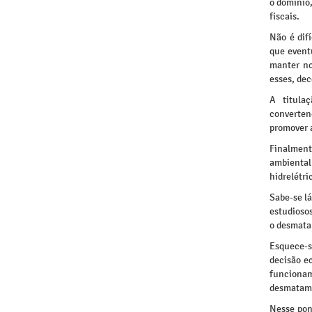
o domínio,
fiscais.
Não é dif
que event
manter no
esses, dec
A titula
converten
promover a
Finalment
ambiental
hidrelétri
Sabe-se lá
estudioso
o desmata
Esquece-s
decisão e
funciona
desmatam
Nesse pon