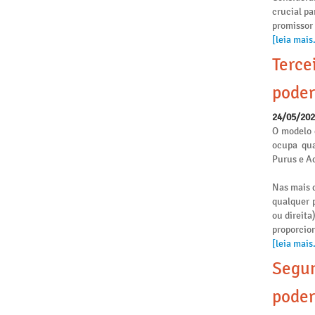
crucial pa
promissor
[leia mais.
Terce
poder
24/05/20
O modelo 
ocupa qua
Purus e Ac
Nas mais d
qualquer p
ou direita
proporcio
[leia mais.
Segun
poder