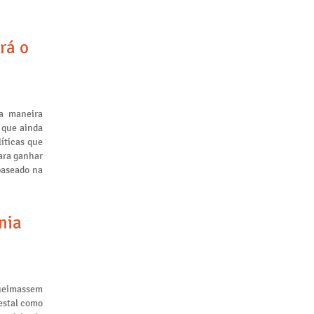
rá o
a maneira
 que ainda
líticas que
ara ganhar
baseado na
nia
queimassem
restal como