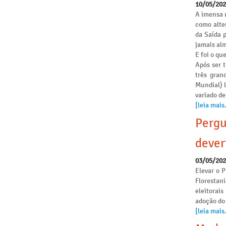
10/05/20
A imensa 
como alte
da Saída 
jamais alm
E foi o qu
Após ser 
três gran
Mundial) 
variado de
[leia mais.
Pergu
dever
03/05/20
Elevar o P
Florestan
eleitorai
adoção do
[leia mais.