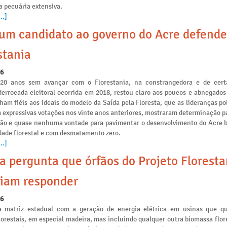
a pecuária extensiva.
..]
m candidato ao governo do Acre defende
stania
26
 20 anos sem avançar com o Florestania, na constrangedora e de cert
derrocada eleitoral ocorrida em 2018, restou claro aos poucos e abnegados
am fiéis aos ideais do modelo da Saída pela Floresta, que as lideranças po
 expressivas votações nos vinte anos anteriores, mostraram determinação p
ção e quase nenhuma vontade para pavimentar o desenvolvimento do Acre 
idade florestal e com desmatamento zero.
..]
a pergunta que órfãos do Projeto Floresta
iam responder
26
a matriz estadual com a geração de energia elétrica em usinas que 
lorestais, em especial madeira, mas incluindo qualquer outra biomassa flo