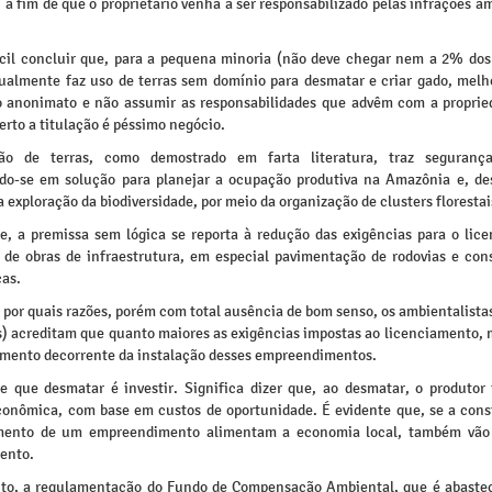
 a fim de que o proprietário venha a ser responsabilizado pelas infrações a
ícil concluir que, para a pequena minoria (não deve chegar nem a 2% dos 
ualmente faz uso de terras sem domínio para desmatar e criar gado, melho
 anonimato e não assumir as responsabilidades que advêm com a proprie
erto a titulação é péssimo negócio.
ção de terras, como demostrado em farta literatura, traz segurança 
do-se em solução para planejar a ocupação produtiva na Amazônia e, de
 exploração da biodiversidade, por meio da organização de clusters florestai
e, a premissa sem lógica se reporta à redução das exigências para o lic
 de obras de infraestrutura, em especial pavimentação de rodovias e con
cas.
 por quais razões, porém com total ausência de bom senso, os ambientalista
s) acreditam que quanto maiores as exigências impostas ao licenciamento, 
mento decorrente da instalação desses empreendimentos.
e que desmatar é investir. Significa dizer que, ao desmatar, o produto
conômica, com base em custos de oportunidade. É evidente que, se a cons
mento de um empreendimento alimentam a economia local, também vão 
ento.
to, a regulamentação do Fundo de Compensação Ambiental, que é abaste