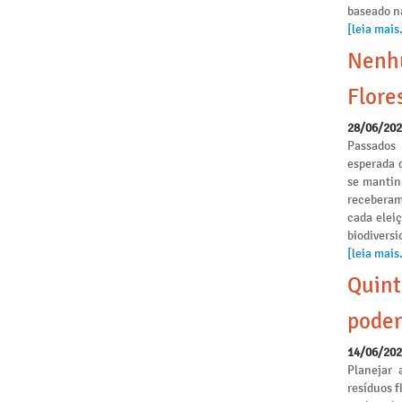
baseado n
[leia mais.
Nenhu
Flore
28/06/20
Passados
esperada 
se mantinh
receberam
cada elei
biodivers
[leia mais.
Quint
poder
14/06/20
Planejar 
resíduos f