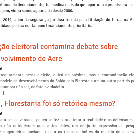
riundo do licenciamento, foi medida mais do que oportuna e promissora – e
sagem, vinha sendo aguardada desde 2000.
de 2019, além da segurança jurídica trazida pela titulação de terras na A
lidade poderá contar com financiamento prioritário.
ção eleitoral contamina debate sobre
volvimento do Acre
26
seguramente nessa eleição, quiçá na próxima, mas a contaminação ele
 modelo de desenvolvimento da Saída pela Floresta a um ou outro partido po
nuar por não ser, de fato, verdadeira.
..]
, Florestania foi só retórica mesmo?
26
ara ser de verdade, pouco se fez para alterar a realidade e os defensores
ia não entenderam que, antes deles, um conjunto expressivo de pesq
e engenheiros haviam exposto os riscos e limites do modelo de desen