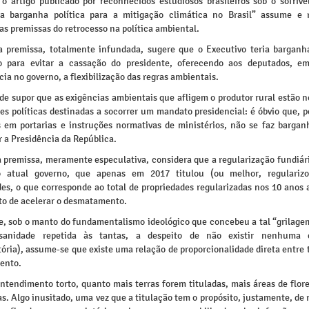
 o artigo publicado por reconhecidos estudiosos brasileiros sob o sofríve
 barganha política para a mitigação climática no Brasil” assume e 
s premissas do retrocesso na política ambiental.
a premissa, totalmente infundada, sugere que o Executivo teria bargan
vo para evitar a cassação do presidente, oferecendo aos deputados, e
a no governo, a flexibilização das regras ambientais.
e supor que as exigências ambientais que afligem o produtor rural estão n
es políticas destinadas a socorrer um mandato presidencial: é óbvio que, p
s em portarias e instruções normativas de ministérios, não se faz barganh
r a Presidência da República.
 premissa, meramente especulativa, considera que a regularização fundiári
o atual governo, que apenas em 2017 titulou (ou melhor, regularizo
es, o que corresponde ao total de propriedades regularizadas nos 10 anos 
ito de acelerar o desmatamento.
e, sob o manto do fundamentalismo ideológico que concebeu a tal “grilagem
nsanidade repetida às tantas, a despeito de não existir nenhuma es
ria), assume-se que existe uma relação de proporcionalidade direta entre 
ento.
ntendimento torto, quanto mais terras forem tituladas, mais áreas de flor
. Algo inusitado, uma vez que a titulação tem o propósito, justamente, de 