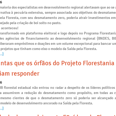
26
maioria dos especialistas em desenvolvimento regional alertavam que ao se 
rnativa à pecuária extensiva, sempre associada aos objetivos do desmatamen
pela Floresta, com seu desmatamento zero, poderia atrair investimentos e
ejado pela criação de boi solto no pasto.
e aconteceu!
transformado em plataforma eleitoral e logo depois no Programa Florestania
des agências de financiamento ao desenvolvimento regional (BNDES, B
liberaram empréstimos e doações em um volume excepcional para bancar u
 projetos que tinham como eixo o modelo da Saída pela Floresta.
..]
ntas que os órfãos do Projeto Florestania
iam responder
26
IB florestal estadual não entrou no radar a despeito de os líderes políticos
ia assumirem a redução do desmatamento como propósito, em todas as
s mesmo cientes de que o desmatamento zero só poderia ser alcançado a
 modelo de desenvolvimento ancorado na Saída pela Floresta.
..]