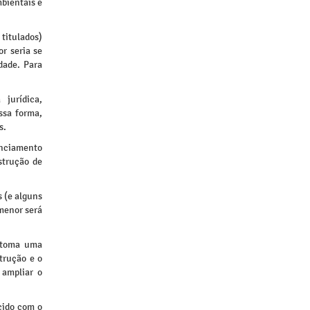
mbientais e
titulados)
r seria se
dade. Para
jurídica,
ssa forma,
s.
enciamento
strução de
s (e alguns
menor será
r toma uma
trução e o
ampliar o
cido com o