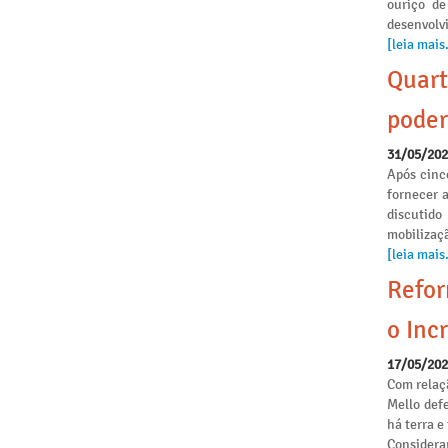
ouriço de
desenvolvi
[leia mais.
Quart
poder
31/05/20
Após cinc
fornecer 
discutido
mobilizaçã
[leia mais.
Refor
o Incr
17/05/20
Com relaçã
Mello def
há terra 
Considera