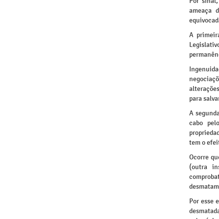
Por sinal,
ameaça da
equivocada
A primeir
Legislati
permanênci
Ingenuidad
negociaçõ
alteraçõe
para salva
A segunda
cabo pel
propriedad
tem o efe
Ocorre qu
(outra i
comprobató
desmatam
Por esse e
desmatadas