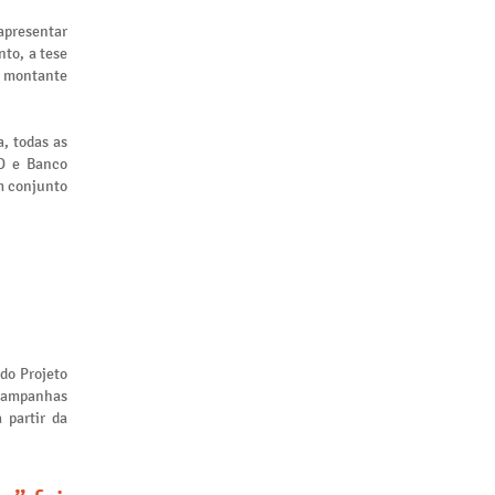
apresentar
to, a tese
m montante
, todas as
ID e Banco
m conjunto
 do Projeto
 campanhas
 partir da