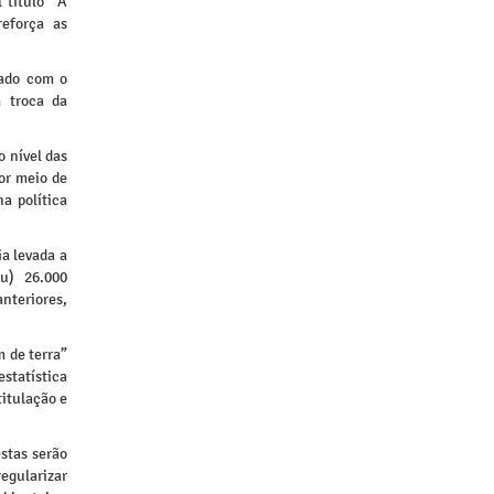
l título “A
reforça as
hado com o
m troca da
o nível das
or meio de
a política
a levada a
u) 26.000
anteriores,
 de terra”
tatística
titulação e
estas serão
regularizar