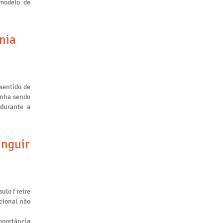
 modelo de
nia
sentido de
inha sendo
 durante a
inguir
aulo Freire
cional não
mportância