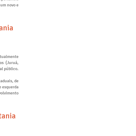
m um novo e
tania
atualmente
os (Juruá,
al público.
taduais, de
de esquerda
nvolvimento
tania