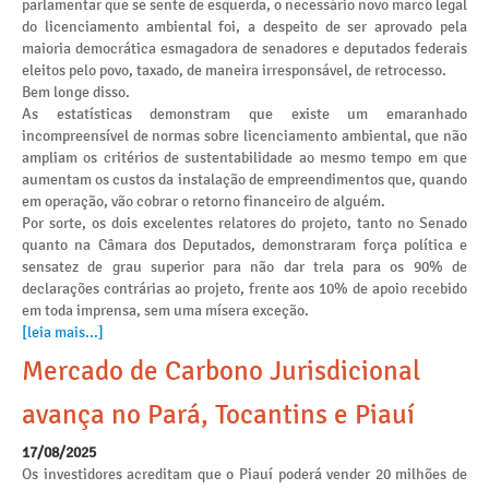
parlamentar que se sente de esquerda, o necessário novo marco legal
do licenciamento ambiental foi, a despeito de ser aprovado pela
maioria democrática esmagadora de senadores e deputados federais
eleitos pelo povo, taxado, de maneira irresponsável, de retrocesso.
Bem longe disso.
As estatísticas demonstram que existe um emaranhado
incompreensível de normas sobre licenciamento ambiental, que não
ampliam os critérios de sustentabilidade ao mesmo tempo em que
aumentam os custos da instalação de empreendimentos que, quando
em operação, vão cobrar o retorno financeiro de alguém.
Por sorte, os dois excelentes relatores do projeto, tanto no Senado
quanto na Câmara dos Deputados, demonstraram força política e
sensatez de grau superior para não dar trela para os 90% de
declarações contrárias ao projeto, frente aos 10% de apoio recebido
em toda imprensa, sem uma mísera exceção.
[leia mais...]
Mercado de Carbono Jurisdicional
avança no Pará, Tocantins e Piauí
17/08/2025
Os investidores acreditam que o Piauí poderá vender 20 milhões de