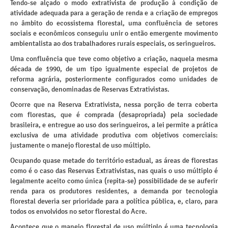
Tendo-se alçado o modo extrativista de produção à condição de
atividade adequada para a geração de renda e a criação de empregos
no âmbito do ecossistema florestal, uma confluência de setores
sociais e econômicos conseguiu unir o então emergente movimento
ambientalista ao dos trabalhadores rurais especiais, os seringueiros.
Uma confluência que teve como objetivo a criação, naquela mesma
década de 1990, de um tipo igualmente especial de projetos de
reforma agrária, posteriormente configurados como unidades de
conservação, denominadas de Reservas Extrativistas.
Ocorre que na Reserva Extrativista, nessa porção de terra coberta
com florestas, que é comprada (desapropriada) pela sociedade
brasileira, e entregue ao uso dos seringueiros, a lei permite a prática
exclusiva de uma atividade produtiva com objetivos comerciais:
justamente o manejo florestal de uso múltiplo.
Ocupando quase metade do território estadual, as áreas de florestas
como é o caso das Reservas Extrativistas, nas quais o uso múltiplo é
legalmente aceito como única (repita-se) possibilidade de se auferir
renda para os produtores residentes, a demanda por tecnologia
florestal deveria ser prioridade para a política pública, e, claro, para
todos os envolvidos no setor florestal do Acre.
Acontece que o manejo florestal de uso múltiplo é uma tecnologia