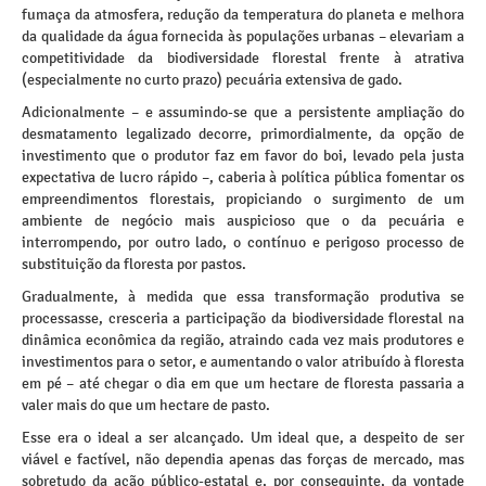
fumaça da atmosfera, redução da temperatura do planeta e melhora
da qualidade da água fornecida às populações urbanas – elevariam a
competitividade da biodiversidade florestal frente à atrativa
(especialmente no curto prazo) pecuária extensiva de gado.
Adicionalmente – e assumindo-se que a persistente ampliação do
desmatamento legalizado decorre, primordialmente, da opção de
investimento que o produtor faz em favor do boi, levado pela justa
expectativa de lucro rápido –, caberia à política pública fomentar os
empreendimentos florestais, propiciando o surgimento de um
ambiente de negócio mais auspicioso que o da pecuária e
interrompendo, por outro lado, o contínuo e perigoso processo de
substituição da floresta por pastos.
Gradualmente, à medida que essa transformação produtiva se
processasse, cresceria a participação da biodiversidade florestal na
dinâmica econômica da região, atraindo cada vez mais produtores e
investimentos para o setor, e aumentando o valor atribuído à floresta
em pé – até chegar o dia em que um hectare de floresta passaria a
valer mais do que um hectare de pasto.
Esse era o ideal a ser alcançado. Um ideal que, a despeito de ser
viável e factível, não dependia apenas das forças de mercado, mas
sobretudo da ação público-estatal e, por conseguinte, da vontade