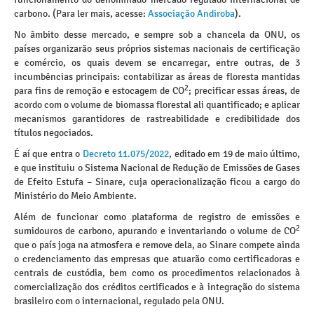
carbono. (Para ler mais, acesse:
Associação Andiroba
).
No âmbito desse mercado, e sempre sob a chancela da ONU, os
países organizarão seus próprios sistemas nacionais de certificação
e comércio, os quais devem se encarregar, entre outras, de 3
incumbências principais: contabilizar as áreas de floresta mantidas
2
para fins de remoção e estocagem de CO
; precificar essas áreas, de
acordo com o volume de biomassa florestal ali quantificado; e aplicar
mecanismos garantidores de rastreabilidade e credibilidade dos
títulos negociados.
É aí que entra o
Decreto 11.075/2022
, editado em 19 de maio último,
e que instituiu o Sistema Nacional de Redução de Emissões de Gases
de Efeito Estufa – Sinare, cuja operacionalização ficou a cargo do
Ministério do Meio Ambiente.
Além de funcionar como plataforma de registro de emissões e
2
sumidouros de carbono, apurando e inventariando o volume de CO
que o país joga na atmosfera e remove dela, ao Sinare compete ainda
o credenciamento das empresas que atuarão como certificadoras e
centrais de custódia, bem como os procedimentos relacionados à
comercialização dos créditos certificados e à integração do sistema
brasileiro com o internacional, regulado pela ONU.