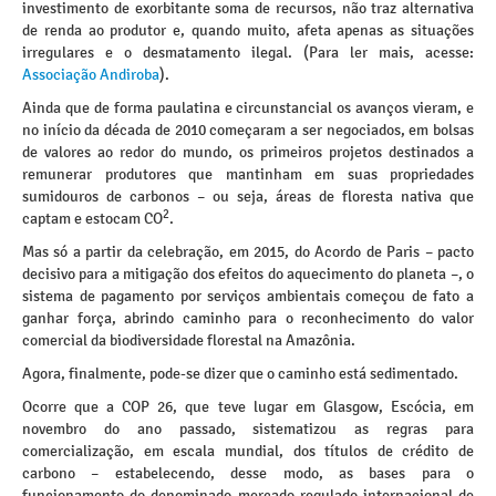
investimento de exorbitante soma de recursos, não traz alternativa
de renda ao produtor e, quando muito, afeta apenas as situações
irregulares e o desmatamento ilegal. (Para ler mais, acesse:
Associação Andiroba
).
Ainda que de forma paulatina e circunstancial os avanços vieram, e
no início da década de 2010 começaram a ser negociados, em bolsas
de valores ao redor do mundo, os primeiros projetos destinados a
remunerar produtores que mantinham em suas propriedades
sumidouros de carbonos – ou seja, áreas de floresta nativa que
2
captam e estocam CO
.
Mas só a partir da celebração, em 2015, do Acordo de Paris – pacto
decisivo para a mitigação dos efeitos do aquecimento do planeta –, o
sistema de pagamento por serviços ambientais começou de fato a
ganhar força, abrindo caminho para o reconhecimento do valor
comercial da biodiversidade florestal na Amazônia.
Agora, finalmente, pode-se dizer que o caminho está sedimentado.
Ocorre que a COP 26, que teve lugar em Glasgow, Escócia, em
novembro do ano passado, sistematizou as regras para
comercialização, em escala mundial, dos títulos de crédito de
carbono – estabelecendo, desse modo, as bases para o
funcionamento do denominado mercado regulado internacional de