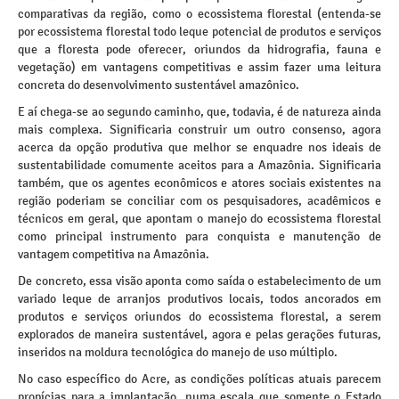
comparativas da região, como o ecossistema florestal (entenda-se
por ecossistema florestal todo leque potencial de produtos e serviços
que a floresta pode oferecer, oriundos da hidrografia, fauna e
vegetação) em vantagens competitivas e assim fazer uma leitura
concreta do desenvolvimento sustentável amazônico.
E aí chega-se ao segundo caminho, que, todavia, é de natureza ainda
mais complexa. Significaria construir um outro consenso, agora
acerca da opção produtiva que melhor se enquadre nos ideais de
sustentabilidade comumente aceitos para a Amazônia. Significaria
também, que os agentes econômicos e atores sociais existentes na
região poderiam se conciliar com os pesquisadores, acadêmicos e
técnicos em geral, que apontam o manejo do ecossistema florestal
como principal instrumento para conquista e manutenção de
vantagem competitiva na Amazônia.
De concreto, essa visão aponta como saída o estabelecimento de um
variado leque de arranjos produtivos locais, todos ancorados em
produtos e serviços oriundos do ecossistema florestal, a serem
explorados de maneira sustentável, agora e pelas gerações futuras,
inseridos na moldura tecnológica do manejo de uso múltiplo.
No caso específico do Acre, as condições políticas atuais parecem
propícias para a implantação, numa escala que somente o Estado