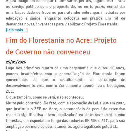
Agora imaginem conseguir reunir vários peritos, alguns estreantes
no serviço público com o propósito de, no curto prazo, consolidar
uma Capacidade de Governo para atender cobranças imediatas por
educação e saúde, enquanto colocava em pratica um rol de
demandas novas, inventadas para viabilizar o Projeto Florestania.
[leia mais...]
Fim do Florestania no Acre: Projeto
de Governo não convenceu
25/01/2026
Logo nos primeiros quatro de uma hegemonia que durou 20 anos,
poucos insatisfeitos com a generalização do Florestania foram
convencidos de que o detalhamento da estratégia de
desenvolvimento viria com o Zoneamento Econômico e Ecológico,
ZEE.
O que também, como se verá, não aconteceu.
Muito pelo contrário. De fato, com a aprovação da Lei 1.904 em 2007,
que instituiu o ZEE no Acre, o agronegócio da pecuária extensiva
recebeu significativa e bem localizada área de terras cobertas com
florestas, em especial ao longo das rodovias BR 364 e 317, para sua
ampliação por meio do desmatamento, agora legalizado pelo ZEE.