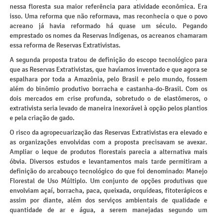
nessa floresta sua maior referência para atividade econômica. Era
isso. Uma reforma que não reformava, mas reconhecia o que o povo
acreano já havia reformado há quase um século. Pegando
emprestado os nomes da Reservas Indígenas, os acreanos chamaram
essa reforma de Reservas Extrativistas.
A segunda proposta tratou de definição do escopo tecnológico para
que as Reservas Extrativistas, que havíamos inventado e que agora se
espalhara por toda a Amazônia, pelo Brasil e pelo mundo, fossem
além do binômio produtivo borracha e castanha-do-Brasil. Com os
dois mercados em crise profunda, sobretudo o de elastômeros, o
extrativista seria levado de maneira inexorável à opção pelos plantios
e pela criação de gado.
O risco da agropecuarização das Reservas Extrativistas era elevado e
as organizações envolvidas com a proposta precisavam se avexar.
Ampliar o leque de produtos florestais parecia a alternativa mais
óbvia. Diversos estudos e levantamentos mais tarde permitiram a
definição do arcabouço tecnológico do que foi denominado: Manejo
Florestal de Uso Múltiplo. Um conjunto de opções produtivas que
envolviam açaí, borracha, paca, queixada, orquídeas, fitoterápicos e
assim por diante, além dos serviços ambientais de qualidade e
quantidade de ar e água, a serem manejadas segundo um