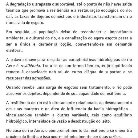
A degradação ultrapassa o suportável, até o ponto de não haver saída
técnica que promova a resiliência e a restauração ecológica do rio;
daí, as taxas de dejetos domésticos e industriais transformam o rio
numa vala de esgoto.
Em seguida, a população deixa de reconhecer a importância
ambiental e cultural do rio, e a canalização do agora esgoto passa a
ser a única e derradeira opção, convertendo-se em demanda
eleitoral.
A palavra-chave para resgatar as características hidrológicas do rio
Acre é
resiliência
. Trata-se de um termo técnico, cujo significado
remete à capacidade natural do curso d’água de suportar e se
recuperar das agressões.
Quando recebe uma carga de esgotos sem tratamento, o rio pode
absorver os dejetos, dependendo de sua capacidade de resiliência.
A resiliência do rio está diretamente relacionada ao desmatamento
em suas margens e na área de influencia da bacia hidrográfica –
vinculando-se também a outras variáveis, tais como equilíbrio
hidrológico, intensidade de vazão e desobstrução do leito.
No caso do rio Acre, o comprometimento da resiliência se encontra
próximo do limite, e isso ocorre principalmente por duas razões.