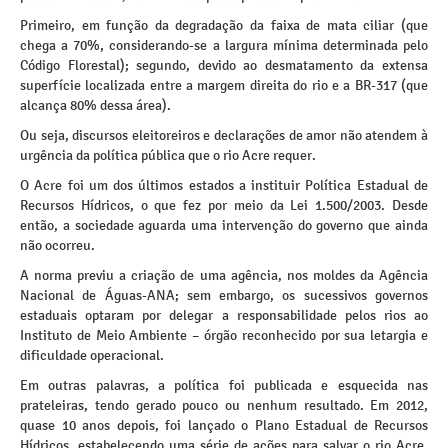
Primeiro, em função da degradação da faixa de mata ciliar (que
chega a 70%, considerando-se a largura mínima determinada pelo
Código Florestal); segundo, devido ao desmatamento da extensa
superfície localizada entre a margem direita do rio e a BR-317 (que
alcança 80% dessa área).
Ou seja, discursos eleitoreiros e declarações de amor não atendem à
urgência da política pública que o rio Acre requer.
O Acre foi um dos últimos estados a instituir Política Estadual de
Recursos Hídricos, o que fez por meio da Lei 1.500/2003. Desde
então, a sociedade aguarda uma intervenção do governo que ainda
não ocorreu.
A norma previu a criação de uma agência, nos moldes da Agência
Nacional de Águas-ANA; sem embargo, os sucessivos governos
estaduais optaram por delegar a responsabilidade pelos rios ao
Instituto de Meio Ambiente – órgão reconhecido por sua letargia e
dificuldade operacional.
Em outras palavras, a política foi publicada e esquecida nas
prateleiras, tendo gerado pouco ou nenhum resultado. Em 2012,
quase 10 anos depois, foi lançado o Plano Estadual de Recursos
Hídricos, estabelecendo uma série de ações para salvar o rio Acre.