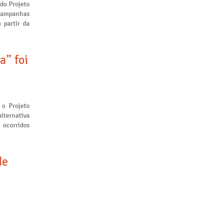
 do Projeto
 campanhas
 partir da
a” foi
 o Projeto
lternativa
 ocorridos
de