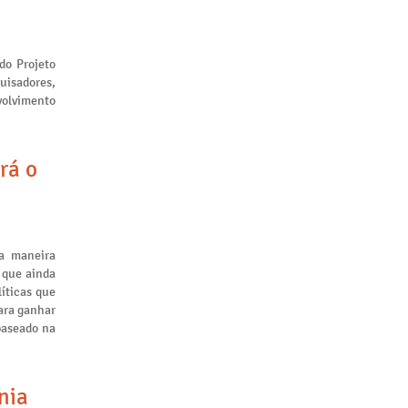
 do Projeto
uisadores,
volvimento
rá o
a maneira
 que ainda
líticas que
ara ganhar
baseado na
nia