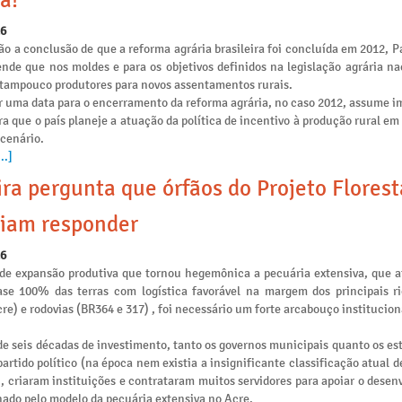
a!
26
o a conclusão de que a reforma agrária brasileira foi concluída em 2012, P
ende que nos moldes e para os objetivos definidos na legislação agrária na
e tampouco produtores para novos assentamentos rurais.
r uma data para o encerramento da reforma agrária, no caso 2012, assume i
ra que o país planeje a atuação da política de incentivo à produção rural e
 cenário.
..]
ira pergunta que órfãos do Projeto Flores
iam responder
26
de expansão produtiva que tornou hegemônica a pecuária extensiva, que 
se 100% das terras com logística favorável na margem dos principais ri
re) e rodovias (BR364 e 317) , foi necessário um forte arcabouço institucion
e seis décadas de investimento, tanto os governos municipais quanto os es
artido político (na época nem existia a insignificante classificação atual 
), criaram instituições e contrataram muitos servidores para apoiar o dese
nado pelo modelo da pecuária extensiva no Acre.