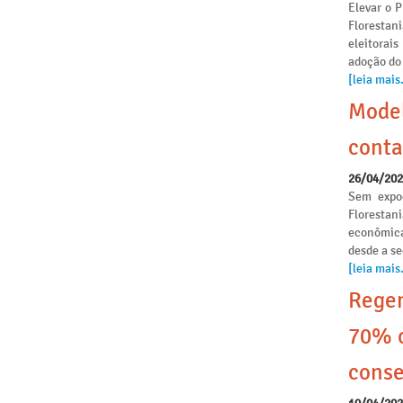
Elevar o P
Florestan
eleitorai
adoção do
[leia mais.
Model
conta
26/04/20
Sem expoe
Florestan
econômica
desde a s
[leia mais.
Regen
70% o
conse