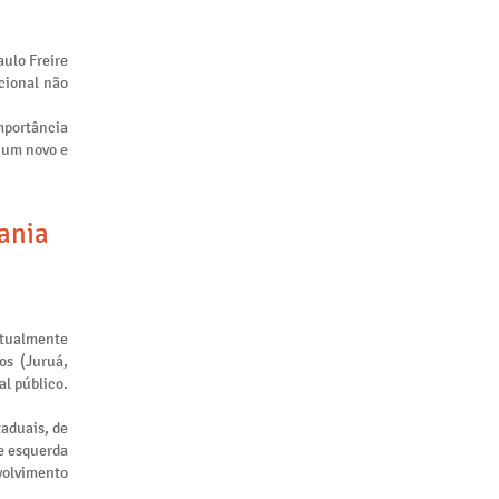
aulo Freire
cional não
mportância
m um novo e
tania
atualmente
os (Juruá,
al público.
taduais, de
de esquerda
nvolvimento