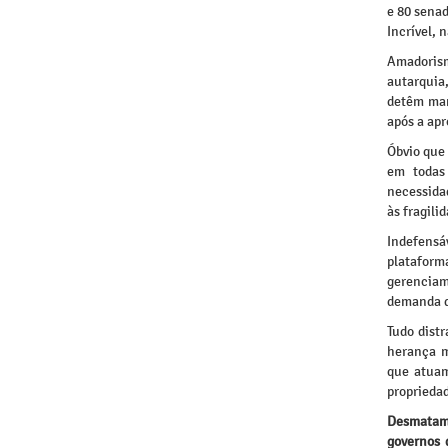
e 80 senad
Incrível, 
Amadorism
autarquia
detêm man
após a ap
Óbvio que 
em todas 
necessidad
às fragili
Indefensá
plataform
gerenciam
demanda d
Tudo dist
herança m
que atuam
propriedad
Desmatam
governos 