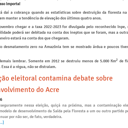
sso importa!
irá daí a cobrança quando as estatísticas sobre destruição da floresta n
em manter a tendência de elevação dos últimos quatro anos.
vembro chegar e a taxa 2022-2023 for divulgada pelo reconhecido Inpe,
ilidade poderá ser debitada na conta dos ineptos que se foram, mas a outr
janeiro estará na conta dos que chegaram.
do desmatamento zero na Amazônia tem se mostrado árdua e poucos tiv
2
emais lembrar. Somente em 2012 se destruiu menos de 5.000 Km
de fl
Essa é a régua, não se distraiam.
ção eleitoral contamina debate sobre
volvimento do Acre
26
seguramente nessa eleição, quiçá na próxima, mas a contaminação ele
 modelo de desenvolvimento da Saída pela Floresta a um ou outro partido po
nuar por não ser, de fato, verdadeira.
..]