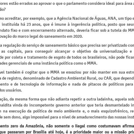
ores estão errados ao aprovar o que o parlamento considera ideal para área
não?
o acreditar, por exemplo, que a Agência Nacional de Águas, ANA, um tipo e
, instituída há 23 anos, que é imune à ingerência política, posto que seus
dato fixo e com encerramento alternado, deveria ficar sob a tutela do 
rovação do marco legal do saneamento em 2020.
a regulação do serviço de saneamento básico que precisa ser privatizado c
as capitais, para conseguir alcançar o objetivo da universalização e
e por coleta e tratamento de esgoto de todos os brasileiros, não pode fic
dades gerenciais de uma instância política como o MMA.
vel também é cogitar que o MMA se esvaziou por não manter em sua est
a de registro, denominado de Cadastro Ambiental Rural, ou CAR, que depend
ento e de tecnologia de informação e nada de pitacos de políticos para
os usuários.
ração, da mesma forma que não adianta repetir a outra ladainha, aquela sob
aldita vinda do incompetente governo anterior que teria desmantelado in
 na execução da política de meio ambiente e, o mais esquizofrênico, re
e sem dono, algo impossível para o nível de amadurecimento das nossas inst
ento zero da Amazônia, não somente o ilegal como costumavam afirmar
que passaram por Brasília até hoje, é a prioridade maior ou a missão pri