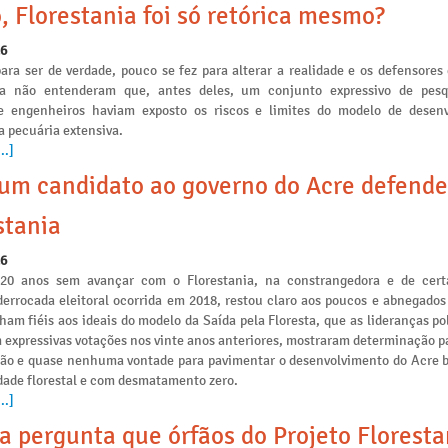
, Florestania foi só retórica mesmo?
26
ara ser de verdade, pouco se fez para alterar a realidade e os defensores
ia não entenderam que, antes deles, um conjunto expressivo de pesq
e engenheiros haviam exposto os riscos e limites do modelo de desen
a pecuária extensiva.
..]
m candidato ao governo do Acre defende
stania
26
 20 anos sem avançar com o Florestania, na constrangedora e de cert
derrocada eleitoral ocorrida em 2018, restou claro aos poucos e abnegados
am fiéis aos ideais do modelo da Saída pela Floresta, que as lideranças po
 expressivas votações nos vinte anos anteriores, mostraram determinação p
ção e quase nenhuma vontade para pavimentar o desenvolvimento do Acre 
idade florestal e com desmatamento zero.
..]
a pergunta que órfãos do Projeto Floresta