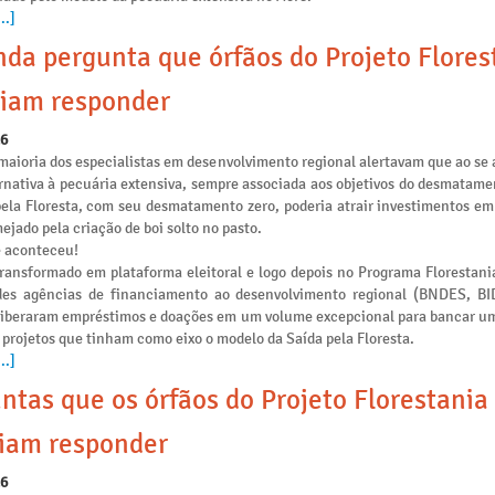
..]
da pergunta que órfãos do Projeto Flores
iam responder
26
maioria dos especialistas em desenvolvimento regional alertavam que ao se 
rnativa à pecuária extensiva, sempre associada aos objetivos do desmatamen
pela Floresta, com seu desmatamento zero, poderia atrair investimentos e
ejado pela criação de boi solto no pasto.
e aconteceu!
transformado em plataforma eleitoral e logo depois no Programa Florestania
des agências de financiamento ao desenvolvimento regional (BNDES, B
liberaram empréstimos e doações em um volume excepcional para bancar u
 projetos que tinham como eixo o modelo da Saída pela Floresta.
..]
ntas que os órfãos do Projeto Florestania
iam responder
26