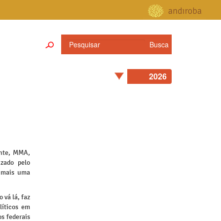
ente, MMA,
zado pelo
 mais uma
 vá lá, faz
líticos em
s federais