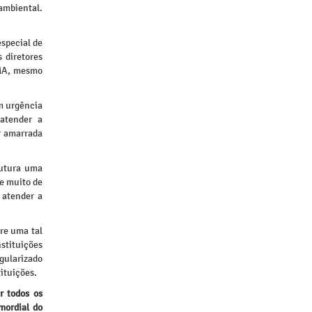
 ambiental.
special de
 diretores
MMA, mesmo
om urgência
 atender a
ar amarrada
rutura uma
e muito de
 atender a
re uma tal
stituições
gularizado
ituições.
 todos os
mordial do