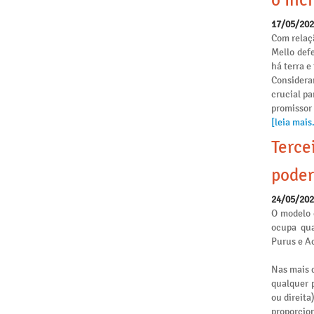
o Incr
17/05/20
Com relaçã
Mello def
há terra 
Considera
crucial pa
promissor
[leia mais.
Terce
poder
24/05/20
O modelo 
ocupa qua
Purus e Ac
Nas mais d
qualquer p
ou direita
proporcio