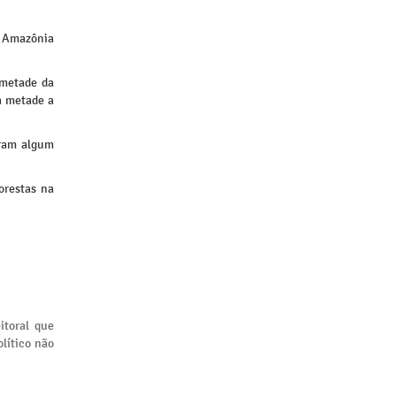
a Amazônia
 metade da
a metade a
eram algum
orestas na
itoral que
lítico não