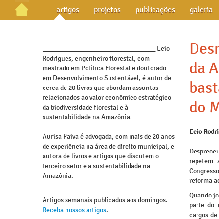
artigos
projetos
publicações
galeria
Des
_________________________________ Ecio
Rodrigues, engenheiro florestal, com
da A
mestrado em Política Florestal e doutorado
em Desenvolvimento Sustentável, é autor de
bast
cerca de 20 livros que abordam assuntos
relacionados ao valor econômico estratégico
do 
da biodiversidade florestal e à
sustentabilidade na Amazônia.
_________________________________
Ecio Rodr
Aurisa Paiva é advogada, com mais de 20 anos
de experiência na área de direito municipal, e
Despreocu
autora de livros e artigos que discutem o
repetem 
terceiro setor e a sustentabilidade na
Congress
Amazônia.
reforma ad
Quando jor
Artigos semanais publicados aos domingos.
parte do 
Receba nossos artigos
.
cargos de