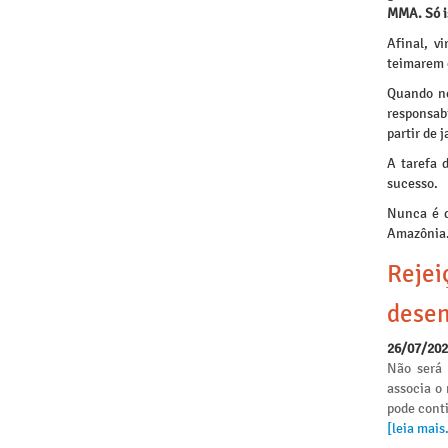
MMA. Só i
Afinal, v
teimarem 
Quando no
responsab
partir de 
A tarefa 
sucesso.
Nunca é d
Amazônia. 
Rejei
desen
26/07/20
Não será 
associa o
pode conti
[leia mais.