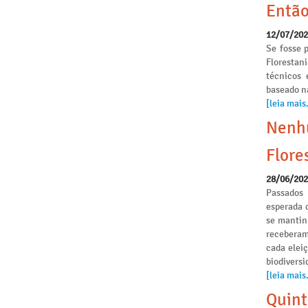
Então
12/07/20
Se fosse p
Florestan
técnicos 
baseado n
[leia mais.
Nenhu
Flore
28/06/20
Passados
esperada 
se mantinh
receberam
cada elei
biodivers
[leia mais.
Quint