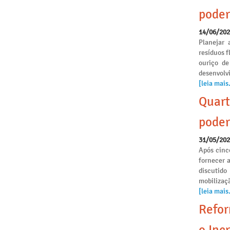
poder
14/06/20
Planejar 
resíduos f
ouriço de
desenvolvi
[leia mais.
Quart
poder
31/05/20
Após cinc
fornecer 
discutido
mobilizaçã
[leia mais.
Refor