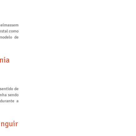
queimassem
restal como
 modelo de
nia
sentido de
inha sendo
 durante a
inguir