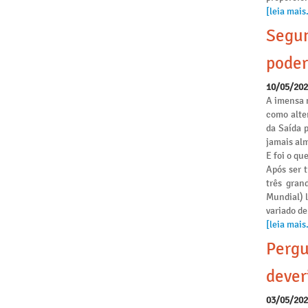
[leia mais.
Segun
poder
10/05/20
A imensa 
como alte
da Saída 
jamais alm
E foi o qu
Após ser 
três gran
Mundial) 
variado de
[leia mais.
Pergu
dever
03/05/20