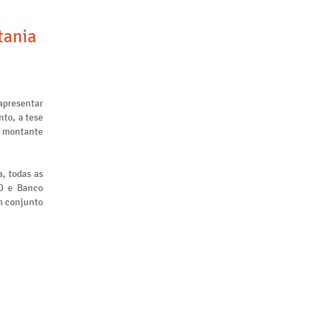
tania
apresentar
to, a tese
m montante
, todas as
ID e Banco
m conjunto