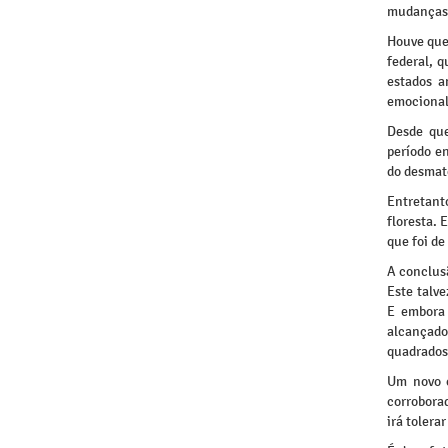
mudanças 
Houve que
federal, 
estados a
emocional
Desde que
período e
do desmat
Entretant
floresta.
que foi de
A conclus
Este talv
E embora 
alcançado
quadrados 
Um novo c
corroborad
irá tolera