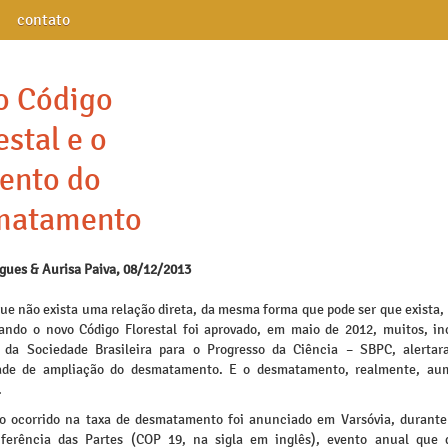
contato
o Código
estal e o
ento do
matamento
igues & Aurisa Paiva, 08/12/2013
ue não exista uma relação direta, da mesma forma que pode ser que exista,
ando o novo Código Florestal foi aprovado, em maio de 2012, muitos, in
s da Sociedade Brasileira para o Progresso da Ciência – SBPC, alerta
idade de ampliação do desmatamento. E o desmatamento, realmente, au
.
 ocorrido na taxa de desmatamento foi anunciado em Varsóvia, durant
erência das Partes (COP 19, na sigla em inglês), evento anual que 