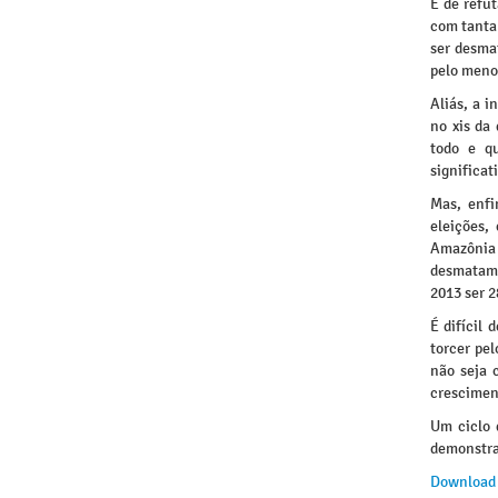
É de refu
com tanta 
ser desmat
pelo menos
Aliás, a 
no xis da
todo e qu
significat
Mas, enfi
eleições,
Amazônia
desmatame
2013 ser 
É difícil
torcer pel
não seja 
crescimen
Um ciclo 
demonstraç
Download