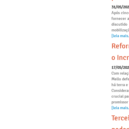
31/05/20
Após cinc
fornecer 
discutido
mobilizaçã
[leia mais.
Refor
o Incr
17/05/20
Com relaçã
Mello def
há terra 
Considera
crucial pa
promissor
[leia mais.
Terce