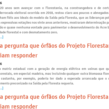
26
 20 anos sem avançar com o Florestania, na constrangedora e de cert
derrocada eleitoral ocorrida em 2018, restou claro aos poucos e abnegados
am fiéis aos ideais do modelo da Saída pela Floresta, que as lideranças po
 expressivas votações nos vinte anos anteriores, mostraram determinação p
ção e quase nenhuma vontade para pavimentar o desenvolvimento do Acre 
idade florestal e com desmatamento zero.
..]
a pergunta que órfãos do Projeto Floresta
iam responder
26
a matriz estadual com a geração de energia elétrica em usinas que 
lorestais, em especial madeira, mas incluindo qualquer outra biomassa flo
 castanha, por exemplo, poderia ter dado a esperada arrancada que o
mento preconizado na Saída pela Floresta requeria.
..]
a pergunta que órfãos do Projeto Floresta
iam responder