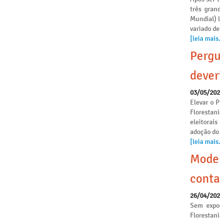
três gran
Mundial) 
variado de
[leia mais.
Pergu
dever
03/05/20
Elevar o P
Florestan
eleitorai
adoção do
[leia mais.
Model
conta
26/04/20
Sem expoe
Florestan