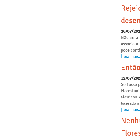
Rejei
desen
26/07/20
Não será 
associa o
pode conti
[leia mais.
Então
12/07/20
Se fosse p
Florestan
técnicos 
baseado n
[leia mais.
Nenhu
Flore