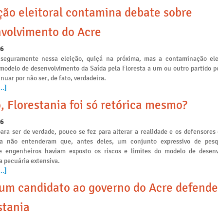
ção eleitoral contamina debate sobre
volvimento do Acre
26
seguramente nessa eleição, quiçá na próxima, mas a contaminação ele
 modelo de desenvolvimento da Saída pela Floresta a um ou outro partido po
nuar por não ser, de fato, verdadeira.
..]
, Florestania foi só retórica mesmo?
26
ara ser de verdade, pouco se fez para alterar a realidade e os defensores
ia não entenderam que, antes deles, um conjunto expressivo de pesq
e engenheiros haviam exposto os riscos e limites do modelo de desen
a pecuária extensiva.
..]
m candidato ao governo do Acre defende
stania