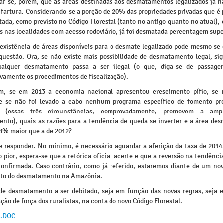
tar-se, porém, que as áreas destinadas aos desmatamentos legalizados já n
fartura. Considerando-se a porção de 20% das propriedades privadas que é 
ada, como previsto no Código Florestal (tanto no antigo quanto no atual), 
 nas localidades com acesso rodoviário, já foi desmatada percentagem supe
inexistência de áreas disponíveis para o desmate legalizado pode mesmo se 
 questão. Ora, se não existe mais possibilidade de desmatamento legal, sig
alquer desmatamento passa a ser ilegal (o que, diga-se de passagem
ivamente os procedimentos de fiscalização).
m, se em 2013 a economia nacional apresentou crescimento pífio, se
 e se não foi levado a cabo nenhum programa específico de fomento pr
 (essas três circunstâncias, comprovadamente, promovem a amp
nto), quais as razões para a tendência de queda se inverter e a área de
28% maior que a de 2012?
 de responder. No mínimo, é necessário aguardar a aferição da taxa de 2014
o pior, espera-se que a retórica oficial acerte e que a reversão na tendênc
confirmada. Caso contrário, como já referido, estaremos diante de um nov
to do desmatamento na Amazônia.
de desmatamento a ser debitado, seja em função das novas regras, seja 
ão de força dos ruralistas, na conta do novo Código Florestal.
 .DOC