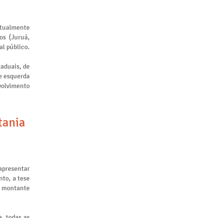
atualmente
os (Juruá,
al público.
taduais, de
de esquerda
nvolvimento
tania
apresentar
to, a tese
m montante
, todas as