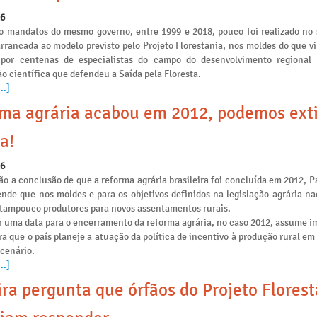
26
o mandatos do mesmo governo, entre 1999 e 2018, pouco foi realizado no 
arrancada ao modelo previsto pelo Projeto Florestania, nos moldes do que v
 por centenas de especialistas do campo do desenvolvimento regional
o científica que defendeu a Saída pela Floresta.
..]
ma agrária acabou em 2012, podemos ext
a!
26
o a conclusão de que a reforma agrária brasileira foi concluída em 2012, P
ende que nos moldes e para os objetivos definidos na legislação agrária na
e tampouco produtores para novos assentamentos rurais.
r uma data para o encerramento da reforma agrária, no caso 2012, assume i
ra que o país planeje a atuação da política de incentivo à produção rural e
 cenário.
..]
ira pergunta que órfãos do Projeto Flores