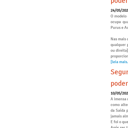
poder
24/05/20
O modelo 
ocupa qua
Purus e Ac
Nas mais d
qualquer p
ou direita
proporcio
[leia mais.
Segun
poder
10/05/20
A imensa 
como alte
da Saída 
jamais alm
E foi o qu
Após ser 