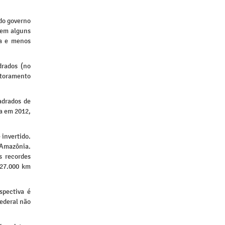
do governo
 em alguns
sa e menos
drados (no
itoramento
adrados de
a em 2012,
invertido.
 Amazônia.
s recordes
 27.000 km
spectiva é
federal não