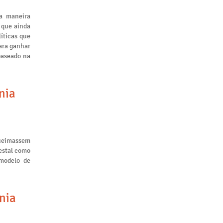
a maneira
 que ainda
líticas que
ara ganhar
baseado na
nia
queimassem
restal como
 modelo de
nia