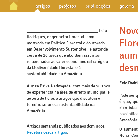
artigos
projetos
publicações
galeria
Nov
_________________________________ Ecio
Rodrigues, engenheiro florestal, com
Flor
mestrado em Política Florestal e doutorado
em Desenvolvimento Sustentável, é autor de
aum
cerca de 20 livros que abordam assuntos
relacionados ao valor econômico estratégico
des
da biodiversidade florestal e à
sustentabilidade na Amazônia.
_________________________________
Ecio Rodr
Aurisa Paiva é advogada, com mais de 20 anos
de experiência na área de direito municipal, e
Pode ser q
autora de livros e artigos que discutem o
é que, qu
terceiro setor e a sustentabilidade na
cientista
Amazônia.
possibil
Amazônia
Artigos semanais publicados aos domingos.
O aumento
Receba nossos artigos
.
Nona Conf