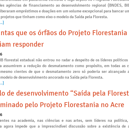
des agências de financiamento ao desenvolvimento regional (BNDES, B
liberaram empréstimos e doações em um volume excepcional para bancar u
 projetos que tinham como eixo o modelo da Saída pela Floresta.
..]
ntas que os órfãos do Projeto Florestania
iam responder
26
IB florestal estadual não entrou no radar a despeito de os líderes políticos
ia assumirem a redução do desmatamento como propósito, em todas as
s mesmo cientes de que o desmatamento zero só poderia ser alcançado a
 modelo de desenvolvimento ancorado na Saída pela Floresta.
..]
o de desenvolvimento “Saída pela Florest
minado pelo Projeto Florestania no Acre
26
ntes na academia, nas ciências e nas artes, sem líderes na política,
ia agora impede que a imprescindível discussão sobre a existência de a