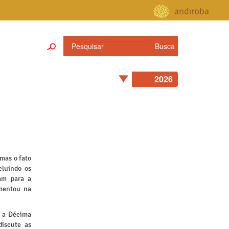
 mas o fato
cluindo os
ram para a
mentou na
e a Décima
discute as