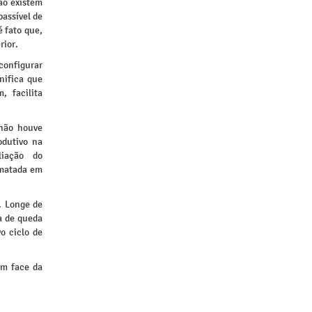
ão existem
passível de
é fato que,
rior.
configurar
nifica que
, facilita
 não houve
odutivo na
liação do
smatada em
. Longe de
ia de queda
o ciclo de
em face da