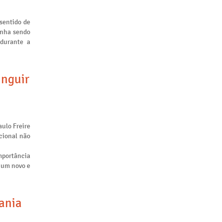
sentido de
inha sendo
 durante a
inguir
aulo Freire
cional não
mportância
m um novo e
tania