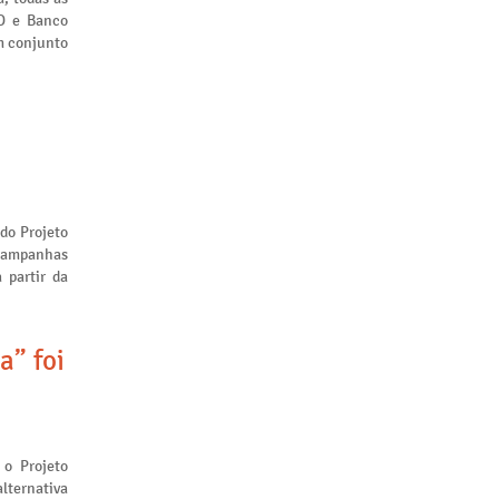
ID e Banco
m conjunto
 do Projeto
 campanhas
 partir da
a” foi
 o Projeto
lternativa