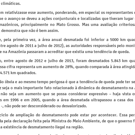
climáticas.
m relativizasse esse aumento, ponderando, em especial os representantes 
que o avanço se deveu a ações conjunturais e localizadas que tiveram lugar
mazônicos, principalmente no Mato Grosso. Mas uma avaliação criterio
 demonstra que não é bem assim.
, pela primeira vez, a área anual desmatada foi inferior a 5000 km qua
ntre agosto de 2011 a julho de 2012), as autoridades responsáveis pelo mon
e na Amazônia passaram a acreditar que existia uma tendência de queda.
o, entre agosto de 2012 e julho de 2013, foram desmatados 5.843 km qu
 Essa cifra representa um aumento de 28%, quando comparada à área atingid
 4.571 km quadrados.
ão óbvia e ao mesmo tempo perigosa é que a tendência de queda pode ter se 
ez seja o mais importante fato relacionado à dinâmica do desmatamento na
não seja um aumento que se possa considerar expressivo – haja vista o
s em 1996 e em 2005, quando a área desmatada ultrapassou a casa dos
-, não pode ser desconsiderado ou desvalorizado.
iclo de ampliação do desmatamento pode estar por acontecer. Essa per
a pela declaração feita pela Ministra do Meio Ambiente, de que o governo 
r a existência de desmatamento ilegal na região.