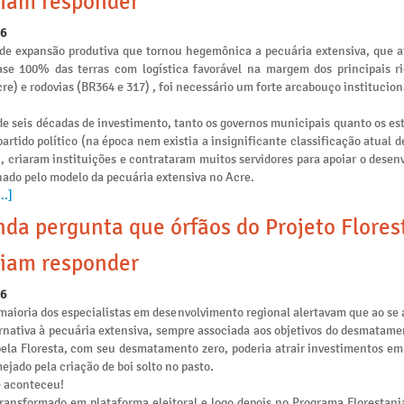
iam responder
26
de expansão produtiva que tornou hegemônica a pecuária extensiva, que 
se 100% das terras com logística favorável na margem dos principais ri
re) e rodovias (BR364 e 317) , foi necessário um forte arcabouço institucion
e seis décadas de investimento, tanto os governos municipais quanto os es
artido político (na época nem existia a insignificante classificação atual 
), criaram instituições e contrataram muitos servidores para apoiar o dese
nado pelo modelo da pecuária extensiva no Acre.
..]
da pergunta que órfãos do Projeto Flores
iam responder
26
maioria dos especialistas em desenvolvimento regional alertavam que ao se 
rnativa à pecuária extensiva, sempre associada aos objetivos do desmatamen
pela Floresta, com seu desmatamento zero, poderia atrair investimentos e
ejado pela criação de boi solto no pasto.
e aconteceu!
transformado em plataforma eleitoral e logo depois no Programa Florestania