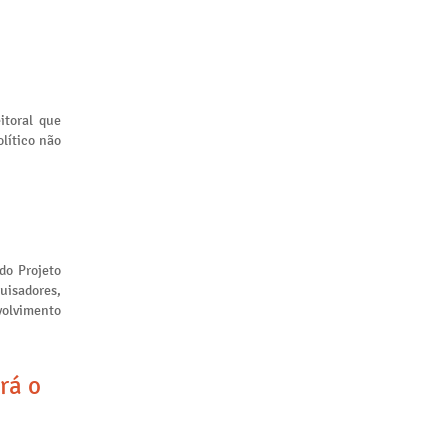
itoral que
lítico não
 do Projeto
uisadores,
volvimento
rá o