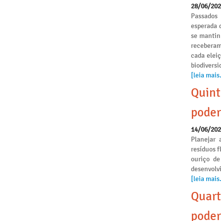
28/06/20
Passados
esperada 
se mantinh
receberam
cada elei
biodivers
[leia mais.
Quint
poder
14/06/20
Planejar 
resíduos f
ouriço de
desenvolvi
[leia mais.
Quart
poder