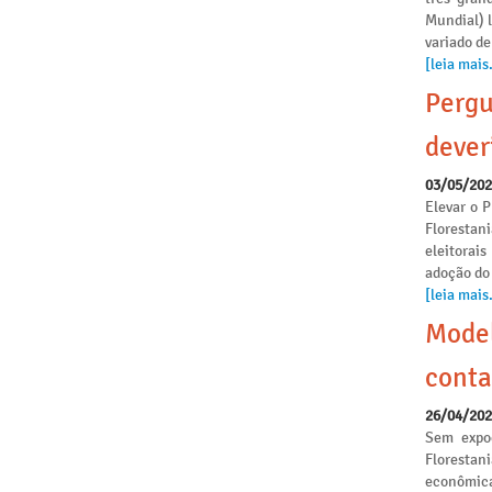
Mundial) 
variado de
[leia mais.
Pergu
dever
03/05/20
Elevar o P
Florestan
eleitorai
adoção do
[leia mais.
Model
conta
26/04/20
Sem expoe
Florestan
econômica