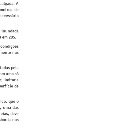
 calçada. A
 metros de
necessário
é inundada
u em 205.
 condições
amente nas
etadas pela
com uma só
; limitar a
erfície de
nco, que o
), uma das
eias, deve
sborda nas