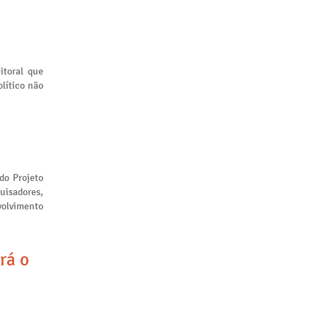
itoral que
lítico não
 do Projeto
uisadores,
volvimento
rá o