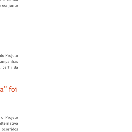
m conjunto
 do Projeto
 campanhas
 partir da
a” foi
 o Projeto
lternativa
 ocorridos