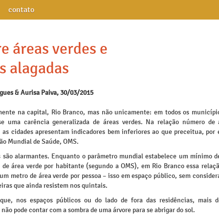
contato
e áreas verdes e
s alagadas
igues & Aurisa Paiva, 30/03/2015
mente na capital, Rio Branco, mas não unicamente: em todos os municípi
se uma carência generalizada de áreas verdes. Na relação número de 
, as cidades apresentam indicadores bem inferiores ao que preceitua, por 
ão Mundial de Saúde, OMS.
s são alarmantes. Enquanto o parâmetro mundial estabelece um mínimo d
 de área verde por habitante (segundo a OMS), em Rio Branco essa relaçã
um metro de área verde por pessoa – isso em espaço público, sem considerar
iras que ainda resistem nos quintais.
 que, nos espaços públicos ou do lado de fora das residências, mais
não pode contar com a sombra de uma árvore para se abrigar do sol.