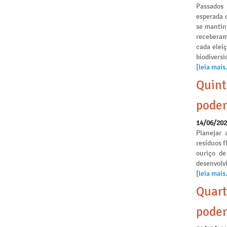
Passados
esperada 
se mantinh
receberam
cada elei
biodivers
[leia mais.
Quint
poder
14/06/20
Planejar 
resíduos f
ouriço de
desenvolvi
[leia mais.
Quart
poder