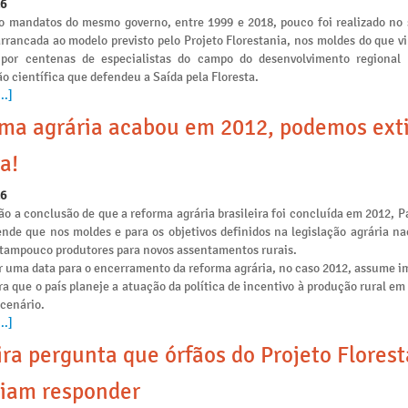
26
o mandatos do mesmo governo, entre 1999 e 2018, pouco foi realizado no 
arrancada ao modelo previsto pelo Projeto Florestania, nos moldes do que v
 por centenas de especialistas do campo do desenvolvimento regional
o científica que defendeu a Saída pela Floresta.
..]
ma agrária acabou em 2012, podemos ext
a!
26
o a conclusão de que a reforma agrária brasileira foi concluída em 2012, P
ende que nos moldes e para os objetivos definidos na legislação agrária na
e tampouco produtores para novos assentamentos rurais.
r uma data para o encerramento da reforma agrária, no caso 2012, assume i
ra que o país planeje a atuação da política de incentivo à produção rural e
 cenário.
..]
ira pergunta que órfãos do Projeto Flores
iam responder