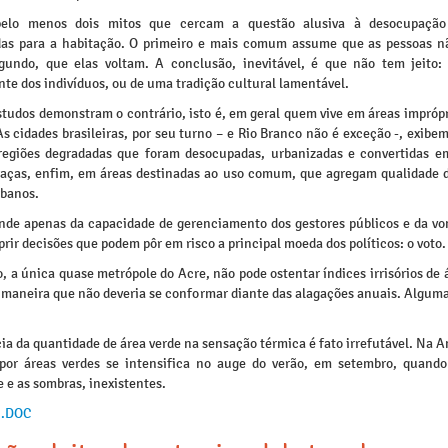
pelo menos dois mitos que cercam a questão alusiva à desocupação
as para a habitação. O primeiro e mais comum assume que as pessoas 
egundo, que elas voltam. A conclusão, inevitável, é que não tem jeito:
te dos indivíduos, ou de uma tradição cultural lamentável.
studos demonstram o contrário, isto é, em geral quem vive em áreas impróp
 As cidades brasileiras, por seu turno – e Rio Branco não é exceção -, exib
regiões degradadas que foram desocupadas, urbanizadas e convertidas e
praças, enfim, em áreas destinadas ao uso comum, que agregam qualidade d
rbanos.
nde apenas da capacidade de gerenciamento dos gestores públicos e da vo
rir decisões que podem pôr em risco a principal moeda dos políticos: o voto.
, a única quase metrópole do Acre, não pode ostentar índices irrisórios de 
maneira que não deveria se conformar diante das alagações anuais. Alguma
ia da quantidade de área verde na sensação térmica é fato irrefutável. Na 
or áreas verdes se intensifica no auge do verão, em setembro, quando
 e as sombras, inexistentes.
 .DOC