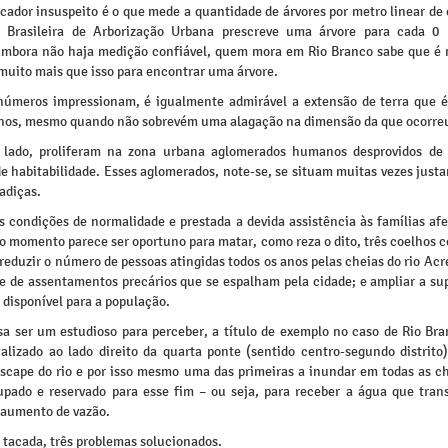
cador insuspeito é o que mede a quantidade de árvores por metro linear de
 Brasileira de Arborização Urbana prescreve uma árvore para cada 0
Embora não haja medição confiável, quem mora em Rio Branco sabe que é 
muito mais que isso para encontrar uma árvore.
números impressionam, é igualmente admirável a extensão de terra que 
anos, mesmo quando não sobrevém uma alagação na dimensão da que ocorre
 lado, proliferam na zona urbana aglomerados humanos desprovidos de
e habitabilidade. Esses aglomerados, note-se, se situam muitas vezes just
adiças.
s condições de normalidade e prestada a devida assistência às famílias af
 o momento parece ser oportuno para matar, como reza o dito, três coelhos 
reduzir o número de pessoas atingidas todos os anos pelas cheias do rio Acre
e de assentamentos precários que se espalham pela cidade; e ampliar a sup
 disponível para a população.
sa ser um estudioso para perceber, a título de exemplo no caso de Rio Bra
calizado ao lado direito da quarta ponte (sentido centro-segundo distrito
escape do rio e por isso mesmo uma das primeiras a inundar em todas as ch
upado e reservado para esse fim – ou seja, para receber a água que tran
 aumento de vazão.
 tacada, três problemas solucionados.