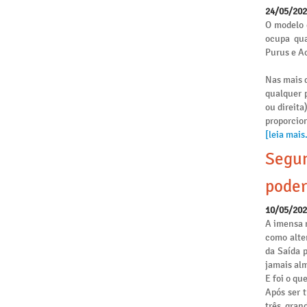
24/05/20
O modelo 
ocupa qua
Purus e Ac
Nas mais d
qualquer p
ou direita
proporcio
[leia mais.
Segun
poder
10/05/20
A imensa 
como alte
da Saída 
jamais alm
E foi o qu
Após ser 
três gran