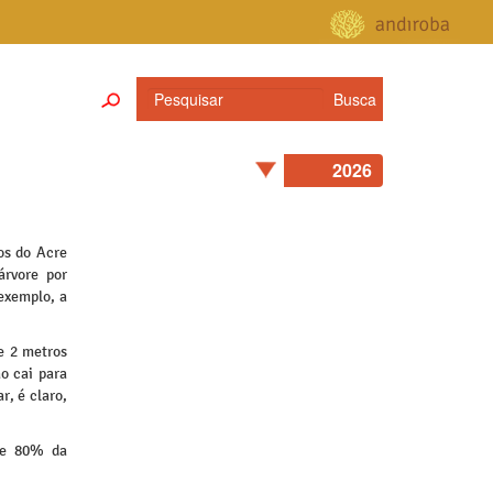
os do Acre
árvore por
exemplo, a
e 2 metros
o cai para
, é claro,
 de 80% da