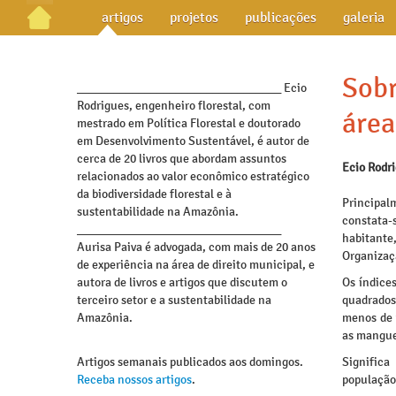
artigos
projetos
publicações
galeria
Sobr
_________________________________ Ecio
Rodrigues, engenheiro florestal, com
área
mestrado em Política Florestal e doutorado
em Desenvolvimento Sustentável, é autor de
cerca de 20 livros que abordam assuntos
Ecio Rodr
relacionados ao valor econômico estratégico
da biodiversidade florestal e à
Principal
sustentabilidade na Amazônia.
constata-
_________________________________
habitante
Aurisa Paiva é advogada, com mais de 20 anos
Organizaç
de experiência na área de direito municipal, e
autora de livros e artigos que discutem o
Os índice
terceiro setor e a sustentabilidade na
quadrados
Amazônia.
menos de 
as mangue
Artigos semanais publicados aos domingos.
Significa
Receba nossos artigos
.
população 