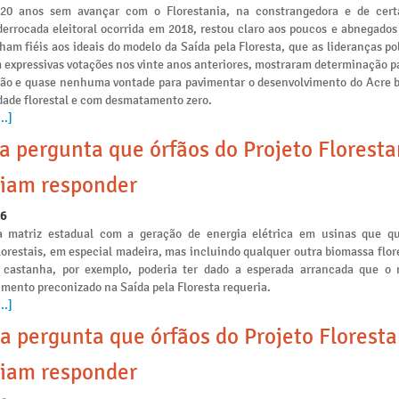
 20 anos sem avançar com o Florestania, na constrangedora e de cert
derrocada eleitoral ocorrida em 2018, restou claro aos poucos e abnegados
am fiéis aos ideais do modelo da Saída pela Floresta, que as lideranças po
 expressivas votações nos vinte anos anteriores, mostraram determinação p
ção e quase nenhuma vontade para pavimentar o desenvolvimento do Acre 
idade florestal e com desmatamento zero.
..]
a pergunta que órfãos do Projeto Floresta
iam responder
26
a matriz estadual com a geração de energia elétrica em usinas que 
lorestais, em especial madeira, mas incluindo qualquer outra biomassa flo
 castanha, por exemplo, poderia ter dado a esperada arrancada que o
mento preconizado na Saída pela Floresta requeria.
..]
a pergunta que órfãos do Projeto Floresta
iam responder