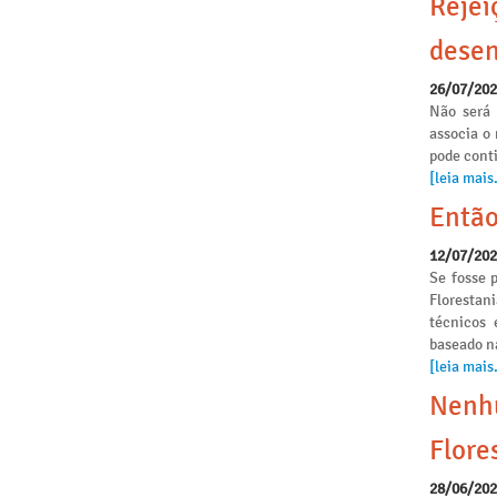
Rejei
desen
26/07/20
Não será 
associa o
pode conti
[leia mais.
Então
12/07/20
Se fosse p
Florestan
técnicos 
baseado n
[leia mais.
Nenhu
Flore
28/06/20