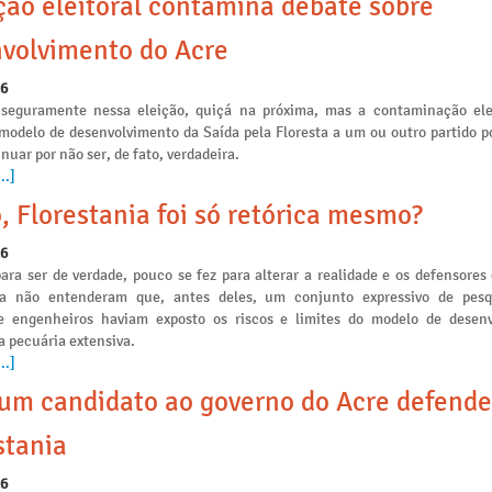
ção eleitoral contamina debate sobre
volvimento do Acre
26
seguramente nessa eleição, quiçá na próxima, mas a contaminação ele
 modelo de desenvolvimento da Saída pela Floresta a um ou outro partido po
nuar por não ser, de fato, verdadeira.
..]
, Florestania foi só retórica mesmo?
26
ara ser de verdade, pouco se fez para alterar a realidade e os defensores
ia não entenderam que, antes deles, um conjunto expressivo de pesq
e engenheiros haviam exposto os riscos e limites do modelo de desen
a pecuária extensiva.
..]
m candidato ao governo do Acre defende
stania
26