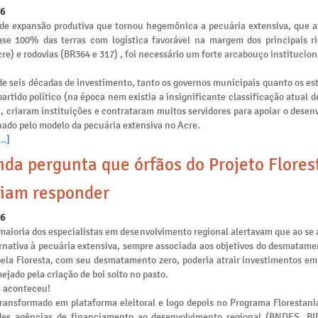
26
de expansão produtiva que tornou hegemônica a pecuária extensiva, que 
se 100% das terras com logística favorável na margem dos principais ri
re) e rodovias (BR364 e 317) , foi necessário um forte arcabouço institucion
e seis décadas de investimento, tanto os governos municipais quanto os es
artido político (na época nem existia a insignificante classificação atual 
), criaram instituições e contrataram muitos servidores para apoiar o dese
nado pelo modelo da pecuária extensiva no Acre.
..]
da pergunta que órfãos do Projeto Flores
iam responder
26
maioria dos especialistas em desenvolvimento regional alertavam que ao se 
rnativa à pecuária extensiva, sempre associada aos objetivos do desmatamen
pela Floresta, com seu desmatamento zero, poderia atrair investimentos e
ejado pela criação de boi solto no pasto.
e aconteceu!
transformado em plataforma eleitoral e logo depois no Programa Florestania
des agências de financiamento ao desenvolvimento regional (BNDES, B