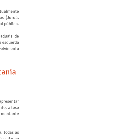
atualmente
os (Juruá,
al público.
taduais, de
de esquerda
nvolvimento
tania
apresentar
to, a tese
m montante
, todas as
ID e Banco