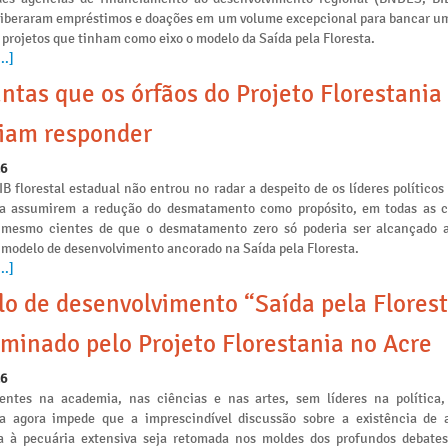
liberaram empréstimos e doações em um volume excepcional para bancar u
 projetos que tinham como eixo o modelo da Saída pela Floresta.
..]
ntas que os órfãos do Projeto Florestania
iam responder
26
IB florestal estadual não entrou no radar a despeito de os líderes políticos
ia assumirem a redução do desmatamento como propósito, em todas as
s mesmo cientes de que o desmatamento zero só poderia ser alcançado a
 modelo de desenvolvimento ancorado na Saída pela Floresta.
..]
o de desenvolvimento “Saída pela Florest
minado pelo Projeto Florestania no Acre
26
ntes na academia, nas ciências e nas artes, sem líderes na política,
ia agora impede que a imprescindível discussão sobre a existência de a
 à pecuária extensiva seja retomada nos moldes dos profundos debates