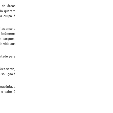
 de áreas
não querem
 a culpa é
rias anseia
em inúmeros
m parques,
e vida aos
ntade para
área verde,
 solução é
Amazônia, a
 o calor é