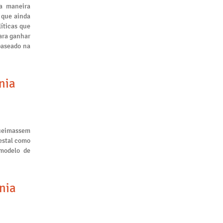
a maneira
 que ainda
líticas que
ara ganhar
baseado na
nia
queimassem
restal como
 modelo de
nia