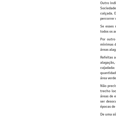
Outro indi
Sociedade
calçada. 
percorrer 
Se esses 
todos os 
Por outro
mínimas d
áreas alag
Refeitas a
alagação,
cajadada: 
quantidad
área verde
Não preci
trecho lo
áreas de 
ser desoc
épocas de
De uma só