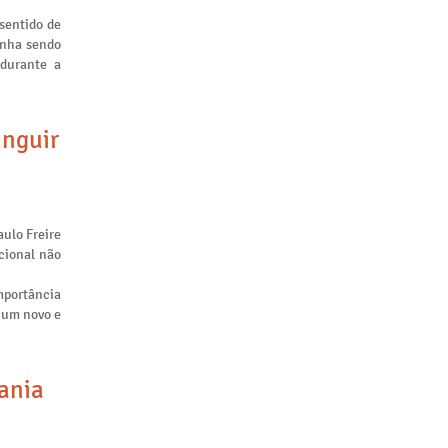
sentido de
inha sendo
 durante a
inguir
aulo Freire
cional não
mportância
m um novo e
tania