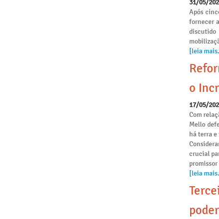
31/05/20
Após cinc
fornecer 
discutido
mobilizaçã
[leia mais.
Refor
o Incr
17/05/20
Com relaçã
Mello def
há terra 
Considera
crucial pa
promissor
[leia mais.
Terce
poder