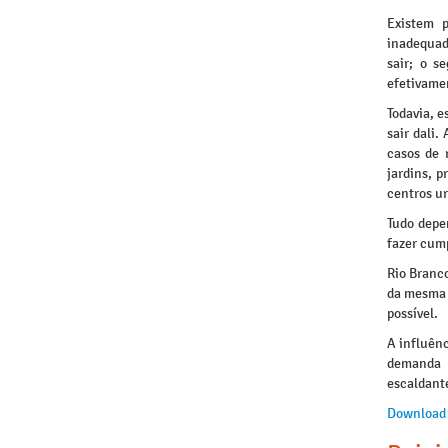
Existem 
inadequad
sair; o s
efetivamen
Todavia, e
sair dali.
casos de 
jardins, 
centros u
Tudo depe
fazer cump
Rio Branco
da mesma 
possível.
A influênc
demanda p
escaldante
Download