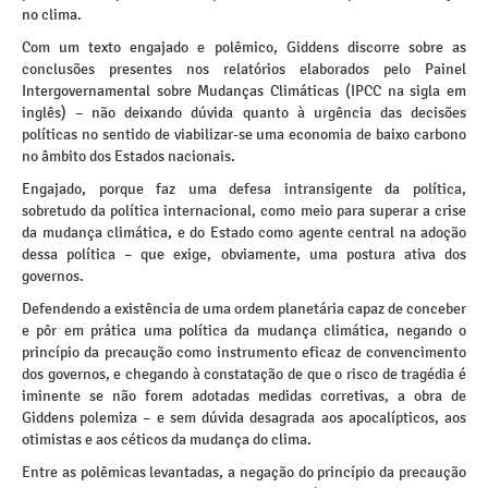
no clima.
Com um texto engajado e polêmico, Giddens discorre sobre as
conclusões presentes nos relatórios elaborados pelo Painel
Intergovernamental sobre Mudanças Climáticas (IPCC na sigla em
inglês) – não deixando dúvida quanto à urgência das decisões
políticas no sentido de viabilizar-se uma economia de baixo carbono
no âmbito dos Estados nacionais.
Engajado, porque faz uma defesa intransigente da política,
sobretudo da política internacional, como meio para superar a crise
da mudança climática, e do Estado como agente central na adoção
dessa política – que exige, obviamente, uma postura ativa dos
governos.
Defendendo a existência de uma ordem planetária capaz de conceber
e pôr em prática uma política da mudança climática, negando o
princípio da precaução como instrumento eficaz de convencimento
dos governos, e chegando à constatação de que o risco de tragédia é
iminente se não forem adotadas medidas corretivas, a obra de
Giddens polemiza – e sem dúvida desagrada aos apocalípticos, aos
otimistas e aos céticos da mudança do clima.
Entre as polêmicas levantadas, a negação do princípio da precaução