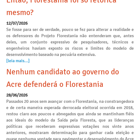
Então, Florestania foi só retórica
mesmo?
12/07/2026
Se fosse para ser de verdade, pouco se fez para alterar a realidade e
os defensores do Projeto Florestania não entenderam que, antes
deles, um conjunto expressivo de pesquisadores, técnicos e
engenheiros haviam exposto os riscos e limites do modelo de
desenvolvimento baseado na pecuária extensiva.
[leia mais...]
Nenhum candidato ao governo do
Acre defenderá o Florestania
28/06/2026
Passados 20 anos sem avançar com o Florestania, na constrangedora
e de certa maneira esperada derrocada eleitoral ocorrida em 2018,
restou claro aos poucos e abnegados que ainda se mantinham fiéis
aos ideais do modelo da Saída pela Floresta, que as lideranças
políticas que receberam expressivas votações nos vinte anos
anteriores, mostraram determinação para ganhar cada eleição e
quase nenhuma vontade para pavimentar o desenvolvimento do Acre