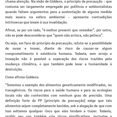
chama atenção. Na visão de Giddens, o princípio da precaução – que
costuma ser largamente empregado por políticos e ambientalistas
quando faltam argumentos para a sustentação de alguma medida
mais severa na esfera ambiental – apresenta contradições
intrínsecas que levam à sua invalidação.
Afinal, se por um lado, “é melhor prevenir que remediar”, por outro,
não se pode desconsiderar que “quem não arrisca, não petisca”.
Ou seja, em face do princípio da precaução, refuta-se a possibilidade
de ousar e inovar, diante do risco de causar-se algum
comprometimento à existência humana. Todavia, sem arrojo e
inovação não é possível a superação dos riscos trazidos pela
mudança climática, o que também pode levar a humanidade à
destruição.
Como afirma Giddens:
“Tomemos o exemplo dos alimentos geneticamente modificados, ou
transgênicos. Os riscos para a saúde humana e para as ecologias
locais não são conhecidos com nenhum grau de precisão. Uma
definição forte do PP [princípio da precaução] exige que tais
alimentos sejam completamente banidos, sob a alegação de que com
isso evitamos qualquer risco que eles tendam a trazer. Todavia,
proibir seu uso também cria riscos significativos, inclusive a