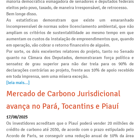
maioria democrática esmagadora de senadores e deputados federais
eleitos pelo povo, taxado, de maneira irresponsável, de retrocesso.
Bem longe disso.
As estatísticas demonstram que existe um emaranhado
incompreensível de normas sobre licenciamento ambiental, que não
ampliam os critérios de sustentabilidade ao mesmo tempo em que
aumentam os custos da instalação de empreendimentos que, quando
em operação, vão cobrar o retorno financeiro de alguém.
Por sorte, os dois excelentes relatores do projeto, tanto no Senado
quanto na Câmara dos Deputados, demonstraram força política e
sensatez de grau superior para não dar trela para os 90% de
declarações contrárias ao projeto, frente aos 10% de apoio recebido
em toda imprensa, sem uma mísera exceção.
[leia mais...]
Mercado de Carbono Jurisdicional
avança no Pará, Tocantins e Piauí
17/08/2025
Os investidores acreditam que o Piauí poderá vender 20 milhões de
crédito de carbono até 2030, de acordo com o prazo estipulado pelo
Acordo de Paris, se conseguir uma redução anual de 10% da área