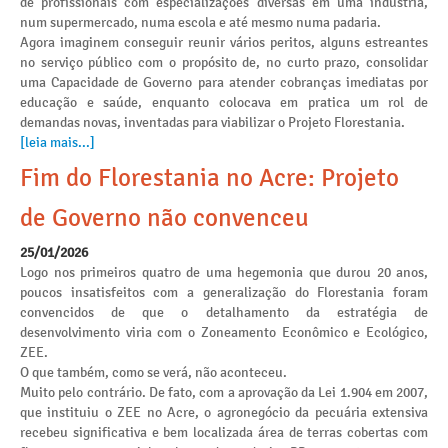
de profissionais com especializações diversas em uma indústria,
num supermercado, numa escola e até mesmo numa padaria.
Agora imaginem conseguir reunir vários peritos, alguns estreantes
no serviço público com o propósito de, no curto prazo, consolidar
uma Capacidade de Governo para atender cobranças imediatas por
educação e saúde, enquanto colocava em pratica um rol de
demandas novas, inventadas para viabilizar o Projeto Florestania.
[leia mais...]
Fim do Florestania no Acre: Projeto
de Governo não convenceu
25/01/2026
Logo nos primeiros quatro de uma hegemonia que durou 20 anos,
poucos insatisfeitos com a generalização do Florestania foram
convencidos de que o detalhamento da estratégia de
desenvolvimento viria com o Zoneamento Econômico e Ecológico,
ZEE.
O que também, como se verá, não aconteceu.
Muito pelo contrário. De fato, com a aprovação da Lei 1.904 em 2007,
que instituiu o ZEE no Acre, o agronegócio da pecuária extensiva
recebeu significativa e bem localizada área de terras cobertas com