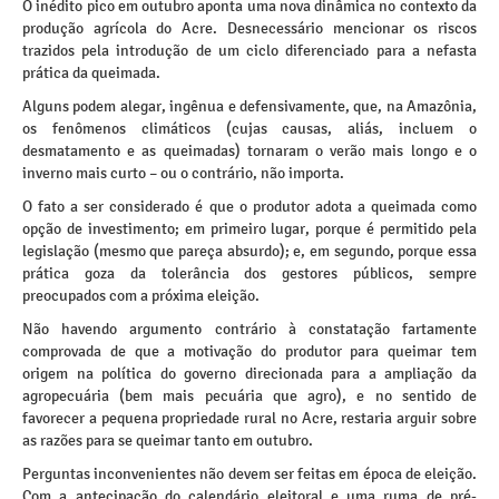
O inédito pico em outubro aponta uma nova dinâmica no contexto da
produção agrícola do Acre. Desnecessário mencionar os riscos
trazidos pela introdução de um ciclo diferenciado para a nefasta
prática da queimada.
Alguns podem alegar, ingênua e defensivamente, que, na Amazônia,
os fenômenos climáticos (cujas causas, aliás, incluem o
desmatamento e as queimadas) tornaram o verão mais longo e o
inverno mais curto – ou o contrário, não importa.
O fato a ser considerado é que o produtor adota a queimada como
opção de investimento; em primeiro lugar, porque é permitido pela
legislação (mesmo que pareça absurdo); e, em segundo, porque essa
prática goza da tolerância dos gestores públicos, sempre
preocupados com a próxima eleição.
Não havendo argumento contrário à constatação fartamente
comprovada de que a motivação do produtor para queimar tem
origem na política do governo direcionada para a ampliação da
agropecuária (bem mais pecuária que agro), e no sentido de
favorecer a pequena propriedade rural no Acre, restaria arguir sobre
as razões para se queimar tanto em outubro.
Perguntas inconvenientes não devem ser feitas em época de eleição.
Com a antecipação do calendário eleitoral e uma ruma de pré-