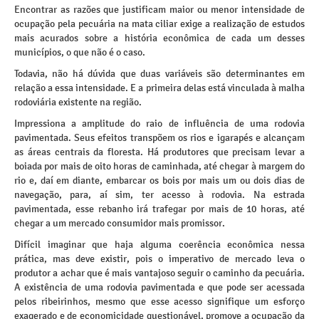
Encontrar as razões que justificam maior ou menor intensidade de
ocupação pela pecuária na mata ciliar exige a realização de estudos
mais acurados sobre a história econômica de cada um desses
municípios, o que não é o caso.
Todavia, não há dúvida que duas variáveis são determinantes em
relação a essa intensidade. E a primeira delas está vinculada à malha
rodoviária existente na região.
Impressiona a amplitude do raio de influência de uma rodovia
pavimentada. Seus efeitos transpõem os rios e igarapés e alcançam
as áreas centrais da floresta. Há produtores que precisam levar a
boiada por mais de oito horas de caminhada, até chegar à margem do
rio e, daí em diante, embarcar os bois por mais um ou dois dias de
navegação, para, aí sim, ter acesso à rodovia. Na estrada
pavimentada, esse rebanho irá trafegar por mais de 10 horas, até
chegar a um mercado consumidor mais promissor.
Difícil imaginar que haja alguma coerência econômica nessa
prática, mas deve existir, pois o imperativo de mercado leva o
produtor a achar que é mais vantajoso seguir o caminho da pecuária.
A existência de uma rodovia pavimentada e que pode ser acessada
pelos ribeirinhos, mesmo que esse acesso signifique um esforço
exagerado e de economicidade questionável, promove a ocupação da