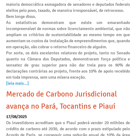
maioria democrática esmagadora de senadores e deputados federais
eleitos pelo povo, taxado, de maneira irresponsável, de retrocesso.
Bem longe disso.
As estatísticas demonstram que existe um emaranhado
incompreensível de normas sobre licenciamento ambiental, que não
ampliam os critérios de sustentabilidade ao mesmo tempo em que
aumentam os custos da instalação de empreendimentos que, quando
em operação, vão cobrar o retorno financeiro de alguém.
Por sorte, os dois excelentes relatores do projeto, tanto no Senado
quanto na Câmara dos Deputados, demonstraram força política e
sensatez de grau superior para não dar trela para os 90% de
declarações contrárias ao projeto, frente aos 10% de apoio recebido
em toda imprensa, sem uma mísera exceção.
[leia mais...]
Mercado de Carbono Jurisdicional
avança no Pará, Tocantins e Piauí
17/08/2025
Os investidores acreditam que o Piauí poderá vender 20 milhões de
crédito de carbono até 2030, de acordo com o prazo estipulado pelo
Acordo de Paris, se conseguir uma redução anual de 10% da área