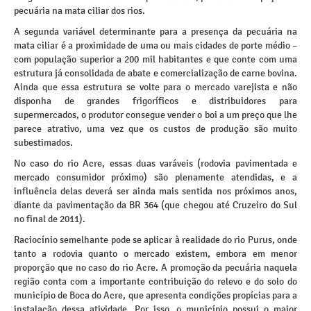
pecuária na mata ciliar dos rios.
A segunda variável determinante para a presença da pecuária na
mata ciliar é a proximidade de uma ou mais cidades de porte médio –
com população superior a 200 mil habitantes e que conte com uma
estrutura já consolidada de abate e comercialização de carne bovina.
Ainda que essa estrutura se volte para o mercado varejista e não
disponha de grandes frigoríficos e distribuidores para
supermercados, o produtor consegue vender o boi a um preço que lhe
parece atrativo, uma vez que os custos de produção são muito
subestimados.
No caso do rio Acre, essas duas varáveis (rodovia pavimentada e
mercado consumidor próximo) são plenamente atendidas, e a
influência delas deverá ser ainda mais sentida nos próximos anos,
diante da pavimentação da BR 364 (que chegou até Cruzeiro do Sul
no final de 2011).
Raciocínio semelhante pode se aplicar à realidade do rio Purus, onde
tanto a rodovia quanto o mercado existem, embora em menor
proporção que no caso do rio Acre. A promoção da pecuária naquela
região conta com a importante contribuição do relevo e do solo do
município de Boca do Acre, que apresenta condições propícias para a
instalação dessa atividade. Por isso, o município possui o maior