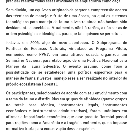
precisar realizar todas essas atividades se enquadraria como caça.
Sem dúvida, um equívoco originado da pequena compreensão acerca
das técnicas de manejo e fruto de uma época, na qual os sistemas
tecnológicos para manejo da fauna silvestre ainda não haviam sido
devidamente concebidos. Atualmente, não há razões, a não ser as de
ordem psicológica e ideológica, para que tal equívoco se perpetue.
Todavia, em 2006, algo de novo aconteceu. O Subprograma de
Políticas de Recursos Naturais, vinculado ao Programa Piloto,
conhecido como PPG7, em uma atitude ousada organizou um
Seminário Nacional para elaboração de uma Política Nacional para
Manejo da Fauna Silvestre. O evento assumiu como foco a
possibilidade de se estabelecer uma política específica para o
manejo de fauna silvestre, manejo esse a ser realizado no interior do
próprio ecossistema florestal.
Os participantes, selecionados de acordo com seu envolvimento com
o tema da fauna e distribuídos em grupos de afinidade (quatro grupos
no total: base técnica, instrumentos legais, instrumentos
econômicos e instrumentos administrativos), foram unânimes em
afirmar a importância econômica que esse produto florestal possui
para regiões como a Amazônia e a tragédia eminente, que o impasse
normativo traria para conservação dessas espécies.