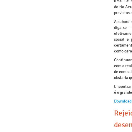
uma “Lei M
do rio Acr
previstas 
A subordin
diga-se 
efetivame
social e 
certament
como geral
Continuan
com a real
de combate
obstaria q
Encontrar 
é o grande
Download
Rejei
desen