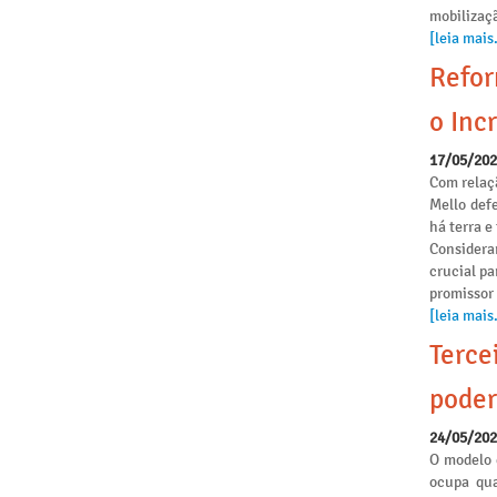
mobilizaçã
[leia mais.
Refor
o Incr
17/05/20
Com relaçã
Mello def
há terra 
Considera
crucial pa
promissor
[leia mais.
Terce
poder
24/05/20
O modelo 
ocupa qua