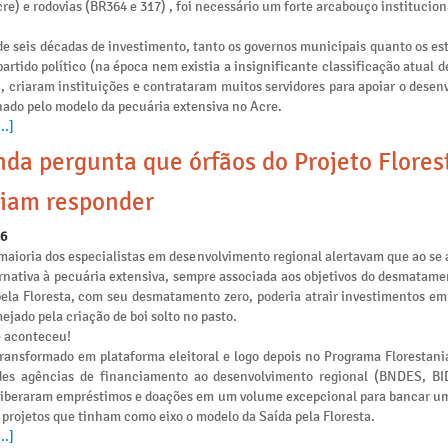
re) e rodovias (BR364 e 317) , foi necessário um forte arcabouço institucion
e seis décadas de investimento, tanto os governos municipais quanto os es
artido político (na época nem existia a insignificante classificação atual 
), criaram instituições e contrataram muitos servidores para apoiar o dese
nado pelo modelo da pecuária extensiva no Acre.
..]
da pergunta que órfãos do Projeto Flores
iam responder
26
maioria dos especialistas em desenvolvimento regional alertavam que ao se 
rnativa à pecuária extensiva, sempre associada aos objetivos do desmatamen
pela Floresta, com seu desmatamento zero, poderia atrair investimentos e
ejado pela criação de boi solto no pasto.
e aconteceu!
transformado em plataforma eleitoral e logo depois no Programa Florestania
des agências de financiamento ao desenvolvimento regional (BNDES, B
liberaram empréstimos e doações em um volume excepcional para bancar u
 projetos que tinham como eixo o modelo da Saída pela Floresta.
..]