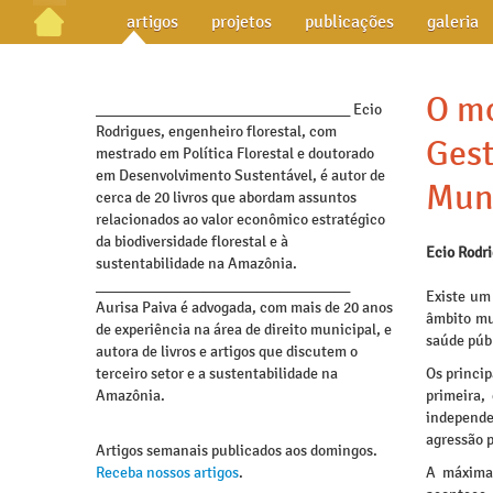
artigos
projetos
publicações
galeria
O m
_________________________________ Ecio
Rodrigues, engenheiro florestal, com
Gest
mestrado em Política Florestal e doutorado
em Desenvolvimento Sustentável, é autor de
Muni
cerca de 20 livros que abordam assuntos
relacionados ao valor econômico estratégico
da biodiversidade florestal e à
Ecio Rodr
sustentabilidade na Amazônia.
_________________________________
Existe um
Aurisa Paiva é advogada, com mais de 20 anos
âmbito mu
de experiência na área de direito municipal, e
saúde púb
autora de livros e artigos que discutem o
terceiro setor e a sustentabilidade na
Os princi
Amazônia.
primeira,
independe
agressão p
Artigos semanais publicados aos domingos.
Receba nossos artigos
.
A máxima 