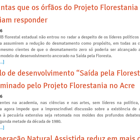
ntas que os órfãos do Projeto Florestania
iam responder
26
IB florestal estadual não entrou no radar a despeito de os líderes políticos
ia assumirem a redução do desmatamento como propósito, em todas as
s mesmo cientes de que o desmatamento zero só poderia ser alcançado a
 modelo de desenvolvimento ancorado na Saída pela Floresta.
..]
o de desenvolvimento “Saída pela Florest
minado pelo Projeto Florestania no Acre
26
ntes na academia, nas ciências e nas artes, sem líderes na política,
ia agora impede que a imprescindível discussão sobre a existência de a
 à pecuária extensiva seja retomada nos moldes dos profundos debates
egunda metade da década de 1980.
..]
eração Natural Assistida reduz em mais 