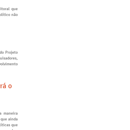
itoral que
lítico não
 do Projeto
uisadores,
volvimento
rá o
a maneira
 que ainda
líticas que