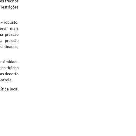
nos trechos
 restrições
 – robusto,
rvir mais
ma pressão
sa pressão
delicados,
roximidade
das rígidas
das decerto
ontrole.
ítica local