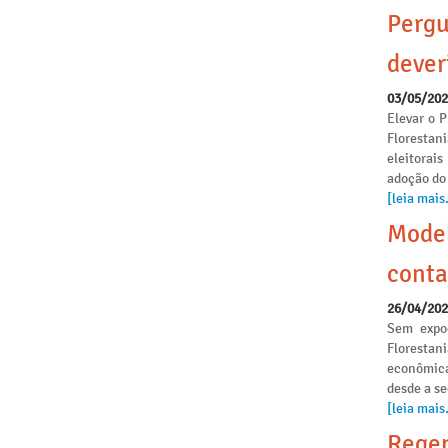
Pergu
dever
03/05/20
Elevar o P
Florestan
eleitorai
adoção do
[leia mais.
Model
conta
26/04/20
Sem expoe
Florestan
econômica
desde a s
[leia mais.
Regen