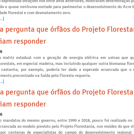
 expressivas votações nos vinte anos anteriores, mostraram determinação p
ção e quase nenhuma vontade para pavimentar o desenvolvimento do Acre 
idade florestal e com desmatamento zero.
..]
a pergunta que órfãos do Projeto Floresta
iam responder
26
a matriz estadual com a geração de energia elétrica em usinas que 
lorestais, em especial madeira, mas incluindo qualquer outra biomassa flo
 castanha, por exemplo, poderia ter dado a esperada arrancada que o
mento preconizado na Saída pela Floresta requeria.
..]
a pergunta que órfãos do Projeto Floresta
iam responder
26
o mandatos do mesmo governo, entre 1999 e 2018, pouco foi realizado no 
arrancada ao modelo previsto pelo Projeto Florestania, nos moldes do que v
 por centenas de especialistas do campo do desenvolvimento regional