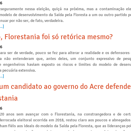
26
seguramente nessa eleição, quiçá na próxima, mas a contaminação ele
 modelo de desenvolvimento da Saída pela Floresta a um ou outro partido po
nuar por não ser, de fato, verdadeira.
..]
, Florestania foi só retórica mesmo?
26
ara ser de verdade, pouco se fez para alterar a realidade e os defensores
ia não entenderam que, antes deles, um conjunto expressivo de pesq
e engenheiros haviam exposto os riscos e limites do modelo de desen
a pecuária extensiva.
..]
m candidato ao governo do Acre defende
stania
26
 20 anos sem avançar com o Florestania, na constrangedora e de cert
derrocada eleitoral ocorrida em 2018, restou claro aos poucos e abnegados
am fiéis aos ideais do modelo da Saída pela Floresta, que as lideranças po