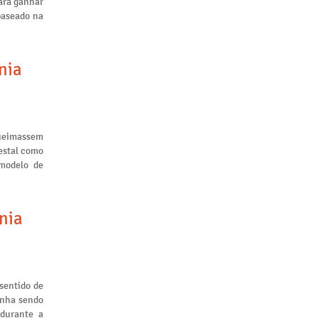
ara ganhar
baseado na
nia
queimassem
restal como
 modelo de
nia
sentido de
inha sendo
 durante a