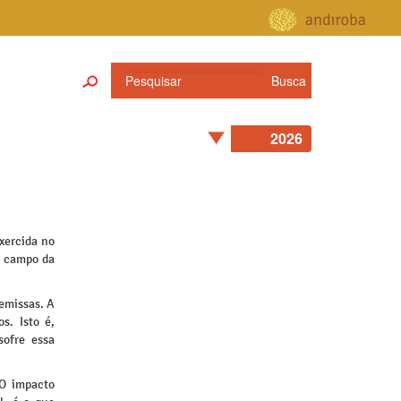
xercida no
o campo da
emissas. A
s. Isto é,
sofre essa
 O impacto