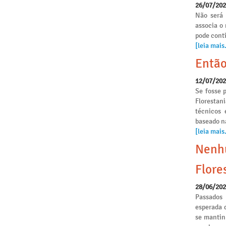
26/07/20
Não será 
associa o
pode conti
[leia mais.
Então
12/07/20
Se fosse p
Florestan
técnicos 
baseado n
[leia mais.
Nenhu
Flore
28/06/20
Passados
esperada 
se mantinh