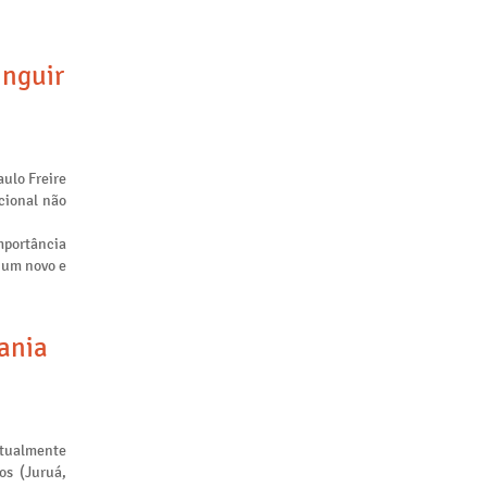
inguir
aulo Freire
cional não
mportância
m um novo e
tania
atualmente
os (Juruá,