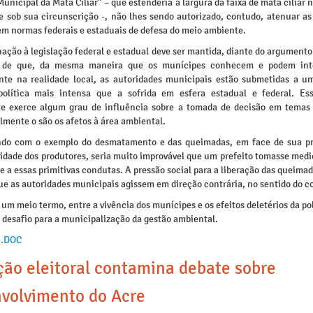
unicipal da Mata Ciliar” – que estenderia a largura da faixa de mata ciliar 
e sob sua circunscrição -, não lhes sendo autorizado, contudo, atenuar as
em normas federais e estaduais de defesa do meio ambiente.
ação à legislação federal e estadual deve ser mantida, diante do argumento
– de que, da mesma maneira que os munícipes conhecem e podem inte
nte na realidade local, as autoridades municipais estão submetidas a u
política mais intensa que a sofrida em esfera estadual e federal. Es
e exerce algum grau de influência sobre a tomada de decisão em temas 
mente o são os afetos à área ambiental.
do com o exemplo do desmatamento e das queimadas, em face de sua p
idade dos produtores, seria muito improvável que um prefeito tomasse medi
 a essas primitivas condutas. A pressão social para a liberação das queima
ue as autoridades municipais agissem em direção contrária, no sentido do c
um meio termo, entre a vivência dos munícipes e os efeitos deletérios da pol
 desafio para a municipalização da gestão ambiental.
 .DOC
ção eleitoral contamina debate sobre
volvimento do Acre