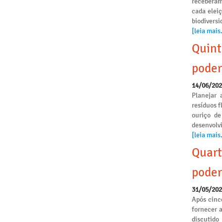
receberam
cada elei
biodivers
[leia mais.
Quint
poder
14/06/20
Planejar 
resíduos f
ouriço de
desenvolvi
[leia mais.
Quart
poder
31/05/20
Após cinc
fornecer 
discutido