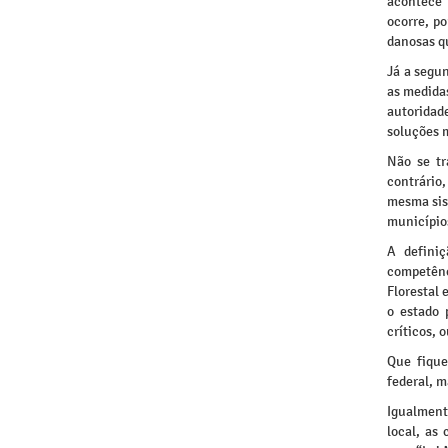
acontece 
ocorre, p
danosas qu
Já a segu
as medida
autoridad
soluções m
Não se tr
contrário
mesma sist
municípios
A defini
competênc
Florestal 
o estado 
críticos, 
Que fique
federal, m
Igualment
local, as