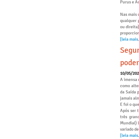
Purus e Ac
Nas mais d
qualquer p
ou direita
proporcio
[leia mais.
Segun
poder
10/05/20
A imensa 
como alte
da Saída 
jamais alm
E foi o qu
Após ser 
três gran
Mundial) 
variado de
[leia mais.