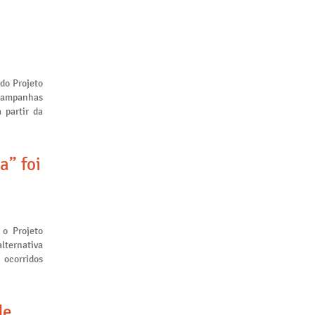
 do Projeto
 campanhas
 partir da
a” foi
 o Projeto
lternativa
 ocorridos
de