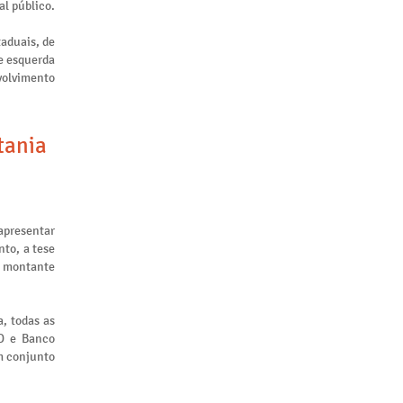
al público.
taduais, de
de esquerda
nvolvimento
tania
apresentar
to, a tese
m montante
, todas as
ID e Banco
m conjunto