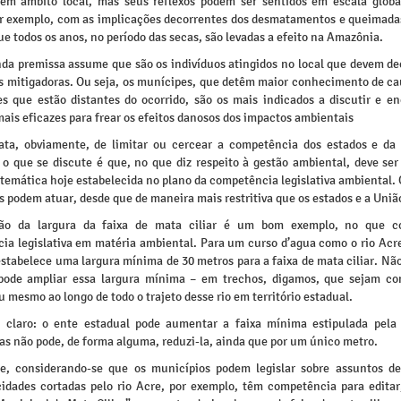
em âmbito local, mas seus reflexos podem ser sentidos em escala globa
or exemplo, com as implicações decorrentes dos desmatamentos e queimadas
e todos os anos, no período das secas, são levadas a efeito na Amazônia.
nda premissa assume que são os indivíduos atingidos no local que devem dec
s mitigadoras. Ou seja, os munícipes, que detêm maior conhecimento de ca
es que estão distantes do ocorrido, são os mais indicados a discutir e en
ais eficazes para frear os efeitos danosos dos impactos ambientais
ata, obviamente, de limitar ou cercear a competência dos estados e da
, o que se discute é que, no que diz respeito à gestão ambiental, deve ser
emática hoje estabelecida no plano da competência legislativa ambiental. 
 podem atuar, desde que de maneira mais restritiva que os estados e a Uniã
ção da largura da faixa de mata ciliar é um bom exemplo, no que c
ia legislativa em matéria ambiental. Para um curso d’agua como o rio Acre
estabelece uma largura mínima de 30 metros para a faixa de mata ciliar. Nã
pode ampliar essa largura mínima – em trechos, digamos, que sejam co
ou mesmo ao longo de todo o trajeto desse rio em território estadual.
 claro: o ente estadual pode aumentar a faixa mínima estipulada pela 
as não pode, de forma alguma, reduzi-la, ainda que por um único metro.
e, considerando-se que os municípios podem legislar sobre assuntos de
 cidades cortadas pelo rio Acre, por exemplo, têm competência para editar