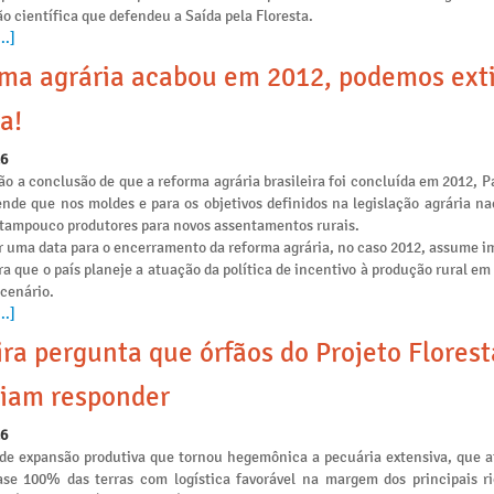
o científica que defendeu a Saída pela Floresta.
..]
ma agrária acabou em 2012, podemos ext
a!
26
o a conclusão de que a reforma agrária brasileira foi concluída em 2012, P
ende que nos moldes e para os objetivos definidos na legislação agrária na
e tampouco produtores para novos assentamentos rurais.
r uma data para o encerramento da reforma agrária, no caso 2012, assume i
ra que o país planeje a atuação da política de incentivo à produção rural e
 cenário.
..]
ira pergunta que órfãos do Projeto Flores
iam responder
26
de expansão produtiva que tornou hegemônica a pecuária extensiva, que 
se 100% das terras com logística favorável na margem dos principais ri