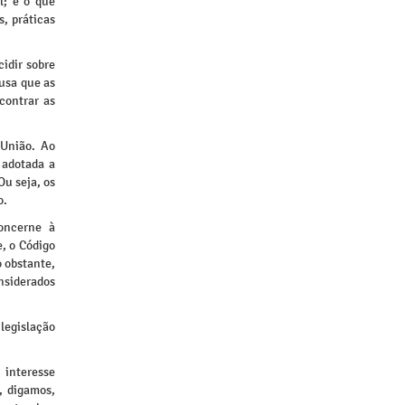
l; é o que
, práticas
idir sobre
usa que as
contrar as
 União. Ao
 adotada a
Ou seja, os
o.
oncerne à
, o Código
o obstante,
nsiderados
legislação
 interesse
, digamos,