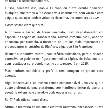
de terra e o desbarrancamento.
É isso, somente isso, não o El Niño ou outro evento climático
qualquer, que tornou o Rio Acre a vala deprimente, sem vazão e com
a água quase apartando e voltando rio acima, em setembro de 2024.
Existe saída? Claro que sim.
A primeira é barrar, de forma imediata, novo desmatamento em
especial na região da Transacreana, rodovia estadual AC90, onde se
encontra, por exemplo, a nascente de um dos mais importantes e
preocupantes tributários do Rio Acre, o Igarapé São Francisco.
Reduzir o incentivo estatal, com crédito subsidiado, para a criação
extensiva de gado se configura em medida rápida, de baixo custo e
com resultados surpreendentes no curto prazo, já em 2025.
Mas nenhum candidato a prefeito tem coragem de propor essa
agenda.
Algo inaceitável e ao mesmo tempo compreensível uma vez que o
custo eleitoral de uma plataforma que manifeste deixar de apoiar a
pecuária extensiva é elevado e pode encerar carreiras.
Será? Pode não ser nada disso.
Afinal, a premissa de um apoio eleitoral irrestrito, em especial junto