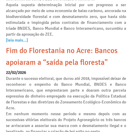
Aquela suposta determinação inicial por um progresso a ser
alcançado por meio de uma economia de baixo carbono, ancorada na
biodiversidade florestal e com desmatamento zero, que havia sido
estimulada e impingida pelos contratos de financiamento com a
tríade BNDES, Banco Mundial e Banco Interamericano, sucumbiu a
partir da aprovação do ZEE.
[leia mais...]
Fim do Florestania no Acre: Bancos
apoiaram a “saída pela floresta”
22/02/2026
Durante o sucesso eleitoral, que durou até 2018, impossível deixar de
reconhecer o empenho do Banco Mundial, BNDES e Banco
Interamericano, que emprestaram parte e doaram outra parcela
expressiva do dinheiro empregado na execução da Política Estadual
de Florestas e das diretrizes do Zoneamento Ecológico-Econômico do
Acre.
Em nenhum momento nesse período e mesmo depois com as
sucessivas vitórias eleitorais do Projeto Agronegócio os três bancos
se arriscaram a associar sua marca com o desmatamento ilegal e o
legalizado, ao financiar a criação de boi solto no pasto.