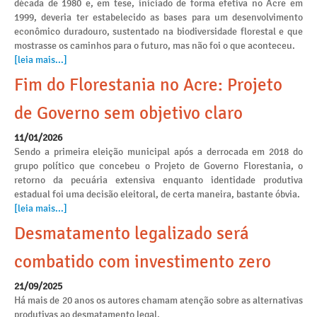
década de 1980 e, em tese, iniciado de forma efetiva no Acre em
1999, deveria ter estabelecido as bases para um desenvolvimento
econômico duradouro, sustentado na biodiversidade florestal e que
mostrasse os caminhos para o futuro, mas não foi o que aconteceu.
[leia mais...]
Fim do Florestania no Acre: Projeto
de Governo sem objetivo claro
11/01/2026
Sendo a primeira eleição municipal após a derrocada em 2018 do
grupo político que concebeu o Projeto de Governo Florestania, o
retorno da pecuária extensiva enquanto identidade produtiva
estadual foi uma decisão eleitoral, de certa maneira, bastante óbvia.
[leia mais...]
Desmatamento legalizado será
combatido com investimento zero
21/09/2025
Há mais de 20 anos os autores chamam atenção sobre as alternativas
produtivas ao desmatamento legal.