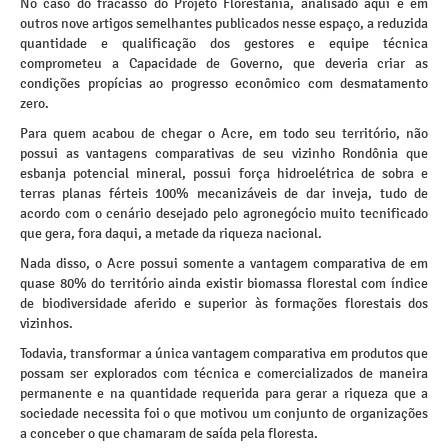
No caso do fracasso do Projeto Florestania, analisado aqui e em
outros nove artigos semelhantes publicados nesse espaço, a reduzida
quantidade e qualificação dos gestores e equipe técnica
comprometeu a Capacidade de Governo, que deveria criar as
condições propícias ao progresso econômico com desmatamento
zero.
Para quem acabou de chegar o Acre, em todo seu território, não
possui as vantagens comparativas de seu vizinho Rondônia que
esbanja potencial mineral, possui força hidroelétrica de sobra e
terras planas férteis 100% mecanizáveis de dar inveja, tudo de
acordo com o cenário desejado pelo agronegócio muito tecnificado
que gera, fora daqui, a metade da riqueza nacional.
Nada disso, o Acre possui somente a vantagem comparativa de em
quase 80% do território ainda existir biomassa florestal com índice
de biodiversidade aferido e superior às formações florestais dos
vizinhos.
Todavia, transformar a única vantagem comparativa em produtos que
possam ser explorados com técnica e comercializados de maneira
permanente e na quantidade requerida para gerar a riqueza que a
sociedade necessita foi o que motivou um conjunto de organizações
a conceber o que chamaram de saída pela floresta.