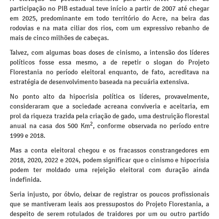
participação no PIB estadual teve início a partir de 2007 até chegar
em 2025, predominante em todo território do Acre, na beira das
rodovias e na mata ciliar dos rios, com um expressivo rebanho de
mais de cinco milhões de cabeças.
Talvez, com algumas boas doses de cinismo, a intensão dos líderes
políticos fosse essa mesmo, a de repetir o slogan do Projeto
Florestania no período eleitoral enquanto, de fato, acreditava na
estratégia de desenvolvimento baseada na pecuária extensiva.
No ponto alto da hipocrisia política os líderes, provavelmente,
consideraram que a sociedade acreana conviveria e aceitaria, em
prol da riqueza trazida pela criação de gado, uma destruição florestal
2
anual na casa dos 500 Km
, conforme observada no período entre
1999 e 2018.
Mas a conta eleitoral chegou e os fracassos constrangedores em
2018, 2020, 2022 e 2024, podem significar que o cinismo e hipocrisia
podem ter moldado uma rejeição eleitoral com duração ainda
indefinida.
Seria injusto, por óbvio, deixar de registrar os poucos profissionais
que se mantiveram leais aos pressupostos do Projeto Florestania, a
despeito de serem rotulados de traidores por um ou outro partido