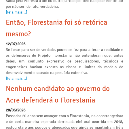
Saída pela Floresta a um ou outro partido político não pode continuar
por não ser, de fato, verdadeira.
[leia mais...]
Então, Florestania foi só retórica
mesmo?
12/07/2026
Se fosse para ser de verdade, pouco se fez para alterar a realidade e
os defensores do Projeto Florestania não entenderam que, antes
deles, um conjunto expressivo de pesquisadores, técnicos e
engenheiros haviam exposto os riscos e limites do modelo de
desenvolvimento baseado na pecuária extensiva.
[leia mais...]
Nenhum candidato ao governo do
Acre defenderá o Florestania
28/06/2026
Passados 20 anos sem avançar com o Florestania, na constrangedora
e de certa maneira esperada derrocada eleitoral ocorrida em 2018,
restou claro aos poucos e abnegados que ainda se mantinham fiéis