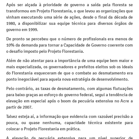
Após ser alçada à prioridade de governo a saída pela floresta se
transformou em Projeto Florestania, o que levou as organizações que
vinham executando uma série de ações, desde o final da década de
1980, a disponibilizar sua equipe técnica para diversos órgãos de
governo em 1999.
De pronto se percebeu que o número de profissionais era menos de
10% da demanda para tornar a Capacidade de Governo coerente com
o desafio imposto pelo Projeto Florestania.
Além de não atentar para a importância de uma equipe bem maior e
mais especializada, os governadores e prefeitos eleitos sob os ideais
do Florestania esqueceram de que o combate ao desmatamento era
ponto inegociável para aquela nova estratégia de desenvolvimento.
Pelo contrário, as taxas de desmatamento, com algumas flutuações
para baixo graças ao esforço do governo federal, segui a tendência de
elevação em especial após o boom da pecuária extensiva no Acre a
partir de 2007.
Talvez esteja aí, a informação que evidencia com razoável precisão a
pouca, ou quase nenhuma, capacidade técnica existente para
colocar o Projeto Florestania em prática.
A elevação da pecuária extensiva para um nível superior de