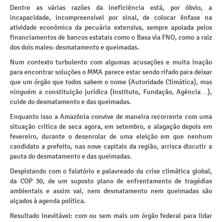
Dentre as várias razões da ineficiência está, por óbvio, a
incapacidade, incompreensível por sinal, de colocar ênfase na
atividade econômica da pecuária extensiva, sempre apoiada pelos
financiamentos de bancos estatais como o Basa via FNO, como a raiz
dos dois males: desmatamento e queimadas.
Num contexto turbulento com algumas acusações e muita inação
para encontrar soluções o MMA parece estar sendo rifado para deixar
que um órgão que todos sabem o nome (Autoridade Climática), mas
ninguém a constituição jurídica (Instituto, Fundação, Agência…),
cuide do desmatamento e das queimadas.
Enquanto isso a Amazônia convive de maneira recorrente com uma
situação crítica de seca agora, em setembro, e alagação depois em
fevereiro, durante o desenrolar de uma eleição em que nenhum
candidato a prefeito, nas nove capitais da região, arrisca discutir a
pauta do desmatamento e das queimadas.
Despistando com o falatório e palavreado da crise climática global,
da COP 30, de um suposto plano de enfrentamento de tragédias
ambientais e assim vai, nem desmatamento nem queimadas são
alçados à agenda política.
Resultado inevitável: com ou sem mais um órgão federal para lidar