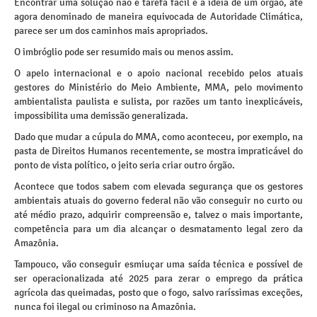
Encontrar uma solução não é tarefa fácil e a ideia de um órgão, até
agora denominado de maneira equivocada de Autoridade Climática,
parece ser um dos caminhos mais apropriados.
O imbróglio pode ser resumido mais ou menos assim.
O apelo internacional e o apoio nacional recebido pelos atuais
gestores do Ministério do Meio Ambiente, MMA, pelo movimento
ambientalista paulista e sulista, por razões um tanto inexplicáveis,
impossibilita uma demissão generalizada.
Dado que mudar a cúpula do MMA, como aconteceu, por exemplo, na
pasta de Direitos Humanos recentemente, se mostra impraticável do
ponto de vista político, o jeito seria criar outro órgão.
Acontece que todos sabem com elevada segurança que os gestores
ambientais atuais do governo federal não vão conseguir no curto ou
até médio prazo, adquirir compreensão e, talvez o mais importante,
competência para um dia alcançar o desmatamento legal zero da
Amazônia.
Tampouco, vão conseguir esmiuçar uma saída técnica e possível de
ser operacionalizada até 2025 para zerar o emprego da prática
agrícola das queimadas, posto que o fogo, salvo raríssimas exceções,
nunca foi ilegal ou criminoso na Amazônia.