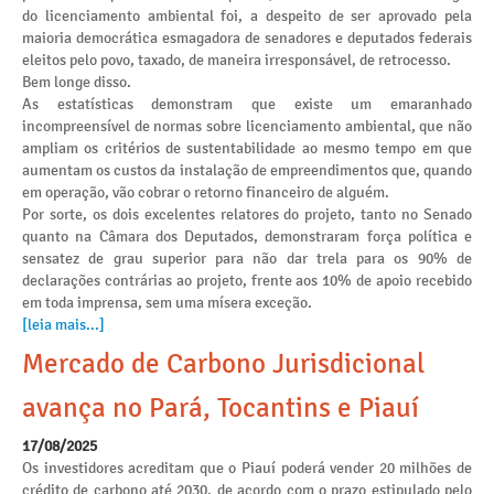
do licenciamento ambiental foi, a despeito de ser aprovado pela
maioria democrática esmagadora de senadores e deputados federais
eleitos pelo povo, taxado, de maneira irresponsável, de retrocesso.
Bem longe disso.
As estatísticas demonstram que existe um emaranhado
incompreensível de normas sobre licenciamento ambiental, que não
ampliam os critérios de sustentabilidade ao mesmo tempo em que
aumentam os custos da instalação de empreendimentos que, quando
em operação, vão cobrar o retorno financeiro de alguém.
Por sorte, os dois excelentes relatores do projeto, tanto no Senado
quanto na Câmara dos Deputados, demonstraram força política e
sensatez de grau superior para não dar trela para os 90% de
declarações contrárias ao projeto, frente aos 10% de apoio recebido
em toda imprensa, sem uma mísera exceção.
[leia mais...]
Mercado de Carbono Jurisdicional
avança no Pará, Tocantins e Piauí
17/08/2025
Os investidores acreditam que o Piauí poderá vender 20 milhões de
crédito de carbono até 2030, de acordo com o prazo estipulado pelo