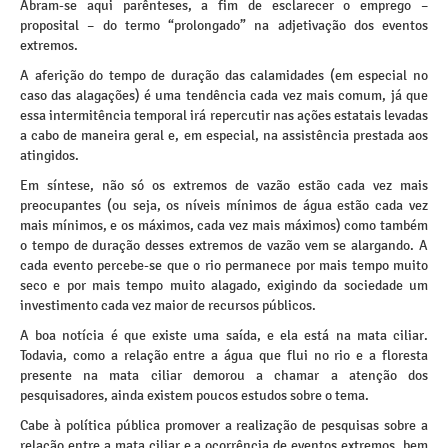
Abram-se aqui parênteses, a fim de esclarecer o emprego –
proposital – do termo “prolongado” na adjetivação dos eventos
extremos.
A aferição do tempo de duração das calamidades (em especial no
caso das alagações) é uma tendência cada vez mais comum, já que
essa intermitência temporal irá repercutir nas ações estatais levadas
a cabo de maneira geral e, em especial, na assistência prestada aos
atingidos.
Em síntese, não só os extremos de vazão estão cada vez mais
preocupantes (ou seja, os níveis mínimos de água estão cada vez
mais mínimos, e os máximos, cada vez mais máximos) como também
o tempo de duração desses extremos de vazão vem se alargando. A
cada evento percebe-se que o rio permanece por mais tempo muito
seco e por mais tempo muito alagado, exigindo da sociedade um
investimento cada vez maior de recursos públicos.
A boa notícia é que existe uma saída, e ela está na mata ciliar.
Todavia, como a relação entre a água que flui no rio e a floresta
presente na mata ciliar demorou a chamar a atenção dos
pesquisadores, ainda existem poucos estudos sobre o tema.
Cabe à política pública promover a realização de pesquisas sobre a
relação entre a mata ciliar e a ocorrência de eventos extremos, bem