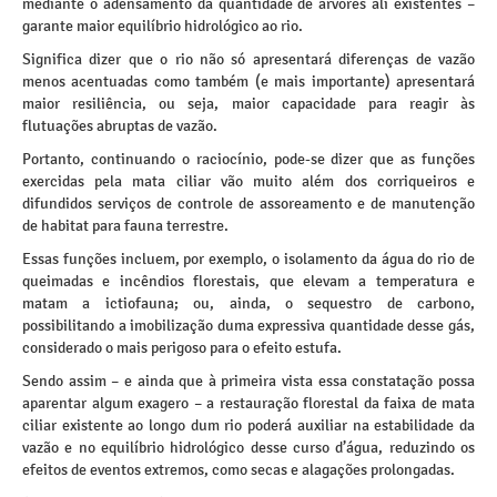
mediante o adensamento da quantidade de árvores ali existentes –
garante maior equilíbrio hidrológico ao rio.
Significa dizer que o rio não só apresentará diferenças de vazão
menos acentuadas como também (e mais importante) apresentará
maior resiliência, ou seja, maior capacidade para reagir às
flutuações abruptas de vazão.
Portanto, continuando o raciocínio, pode-se dizer que as funções
exercidas pela mata ciliar vão muito além dos corriqueiros e
difundidos serviços de controle de assoreamento e de manutenção
de habitat para fauna terrestre.
Essas funções incluem, por exemplo, o isolamento da água do rio de
queimadas e incêndios florestais, que elevam a temperatura e
matam a ictiofauna; ou, ainda, o sequestro de carbono,
possibilitando a imobilização duma expressiva quantidade desse gás,
considerado o mais perigoso para o efeito estufa.
Sendo assim – e ainda que à primeira vista essa constatação possa
aparentar algum exagero – a restauração florestal da faixa de mata
ciliar existente ao longo dum rio poderá auxiliar na estabilidade da
vazão e no equilíbrio hidrológico desse curso d’água, reduzindo os
efeitos de eventos extremos, como secas e alagações prolongadas.