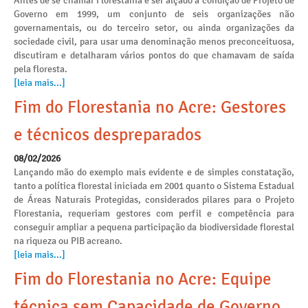
Antes de se chamar Florestania e ser alçado à condição de Projeto de
Governo em 1999, um conjunto de seis organizações não
governamentais, ou do terceiro setor, ou ainda organizações da
sociedade civil, para usar uma denominação menos preconceituosa,
discutiram e detalharam vários pontos do que chamavam de saída
pela floresta.
[leia mais...]
Fim do Florestania no Acre: Gestores
e técnicos despreparados
08/02/2026
Lançando mão do exemplo mais evidente e de simples constatação,
tanto a política florestal iniciada em 2001 quanto o Sistema Estadual
de Áreas Naturais Protegidas, considerados pilares para o Projeto
Florestania, requeriam gestores com perfil e competência para
conseguir ampliar a pequena participação da biodiversidade florestal
na riqueza ou PIB acreano.
[leia mais...]
Fim do Florestania no Acre: Equipe
técnica sem Capacidade de Governo