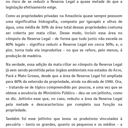
no risco de se reduzir a Reserva Legal a quase metade do que a
legislação efetivamente exige.
Como as propriedades privadas na Amazônia quase sempre possuem
uma significativa hidrografia, composta por igarapés e olhos de
água, uma média de 30% da área total dessas propriedades costuma
ser coberta por mata ciliar. Desse modo, incluir essa área no
cômputo da Reserva Legal – de forma que tudo junto não exceda os
80% legais – significa reduzir a Reserva Legal em cerca 30%; e, o
pior, torna toda ela improdutiva – no que se refere, pelo menos, á
produção de madeira.
Na verdade, essa adição da mata ciliar ao cômputo da Reserva Legal
já vem sendo permitida pelos órgãos ambientais nos estados do Acre,
Pará e Mato Grosso, desde que a área de Reserva Legal foi ampliada
para 80% da extensão da propriedade, ainda na década de 1990. Ora,
– tratando-se de tópico compreendido por poucos, e uma vez que se
obteve a anuência do Ministério Público – deu-se um jeitinho, como
se diz. Jeitinho esse que, no caso, reduziu a área da Reserva Legal
pela metade e descaracterizou por completo sua função na
propriedade.
Também foi esse jeitinho que levou os produtores vinculados à
pecuária – tanto os grandes, quanto os pequenos e os médios – a