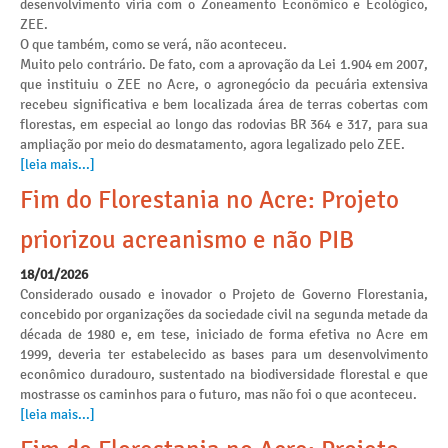
desenvolvimento viria com o Zoneamento Econômico e Ecológico,
ZEE.
O que também, como se verá, não aconteceu.
Muito pelo contrário. De fato, com a aprovação da Lei 1.904 em 2007,
que instituiu o ZEE no Acre, o agronegócio da pecuária extensiva
recebeu significativa e bem localizada área de terras cobertas com
florestas, em especial ao longo das rodovias BR 364 e 317, para sua
ampliação por meio do desmatamento, agora legalizado pelo ZEE.
[leia mais...]
Fim do Florestania no Acre: Projeto
priorizou acreanismo e não PIB
18/01/2026
Considerado ousado e inovador o Projeto de Governo Florestania,
concebido por organizações da sociedade civil na segunda metade da
década de 1980 e, em tese, iniciado de forma efetiva no Acre em
1999, deveria ter estabelecido as bases para um desenvolvimento
econômico duradouro, sustentado na biodiversidade florestal e que
mostrasse os caminhos para o futuro, mas não foi o que aconteceu.
[leia mais...]