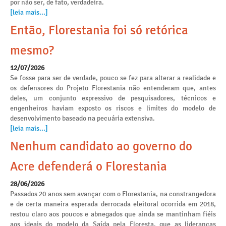
por não ser, de fato, verdadeira.
[leia mais...]
Então, Florestania foi só retórica
mesmo?
12/07/2026
Se fosse para ser de verdade, pouco se fez para alterar a realidade e
os defensores do Projeto Florestania não entenderam que, antes
deles, um conjunto expressivo de pesquisadores, técnicos e
engenheiros haviam exposto os riscos e limites do modelo de
desenvolvimento baseado na pecuária extensiva.
[leia mais...]
Nenhum candidato ao governo do
Acre defenderá o Florestania
28/06/2026
Passados 20 anos sem avançar com o Florestania, na constrangedora
e de certa maneira esperada derrocada eleitoral ocorrida em 2018,
restou claro aos poucos e abnegados que ainda se mantinham fiéis
aos ideais do modelo da Saída pela Floresta, que as lideranças