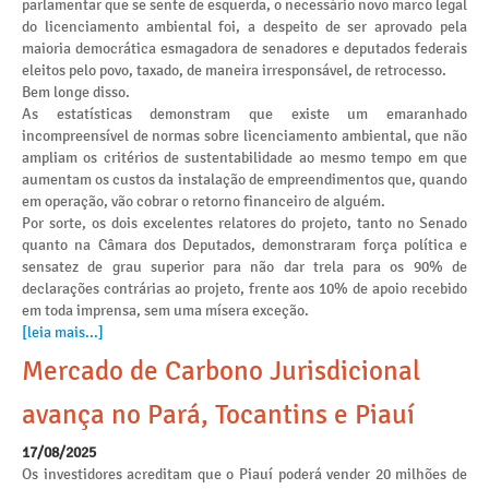
parlamentar que se sente de esquerda, o necessário novo marco legal
do licenciamento ambiental foi, a despeito de ser aprovado pela
maioria democrática esmagadora de senadores e deputados federais
eleitos pelo povo, taxado, de maneira irresponsável, de retrocesso.
Bem longe disso.
As estatísticas demonstram que existe um emaranhado
incompreensível de normas sobre licenciamento ambiental, que não
ampliam os critérios de sustentabilidade ao mesmo tempo em que
aumentam os custos da instalação de empreendimentos que, quando
em operação, vão cobrar o retorno financeiro de alguém.
Por sorte, os dois excelentes relatores do projeto, tanto no Senado
quanto na Câmara dos Deputados, demonstraram força política e
sensatez de grau superior para não dar trela para os 90% de
declarações contrárias ao projeto, frente aos 10% de apoio recebido
em toda imprensa, sem uma mísera exceção.
[leia mais...]
Mercado de Carbono Jurisdicional
avança no Pará, Tocantins e Piauí
17/08/2025
Os investidores acreditam que o Piauí poderá vender 20 milhões de