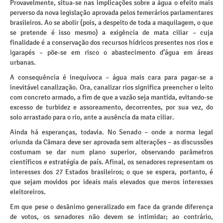
Provavelmente, situa-se nas implicações sobre a água o efeito mais
perverso da nova legislação aprovada pelos temerários parlamentares
brasileiros. Ao se abolir (pois, a despeito de toda a maquilagem, o que
se pretende é isso mesmo) a exigência de mata ciliar – cuja
finalidade é a conservação dos recursos hídricos presentes nos rios e
igarapés – põe-se em risco o abastecimento d’água em áreas
urbanas.
A consequência é inequívoca – água mais cara para pagar-se a
inevitável canalização. Ora, canalizar rios significa preencher o leito
com concreto armado, a fim de que a vazão seja mantida, evitando-se
excesso de turbidez e assoreamento, decorrentes, por sua vez, do
solo arrastado para o rio, ante a ausência da mata ciliar.
Ainda há esperanças, todavia. No Senado – onde a norma legal
oriunda da Câmara deve ser aprovada sem alterações – as discussões
costumam se dar num plano superior, observando parâmetros
científicos e estratégia de país. Afinal, os senadores representam os
interesses dos 27 Estados brasileiros; o que se espera, portanto, é
que sejam movidos por ideais mais elevados que meros interesses
eleitoreiros.
Em que pese o desânimo generalizado em face da grande diferença
de votos, os senadores não devem se intimidar; ao contrário,