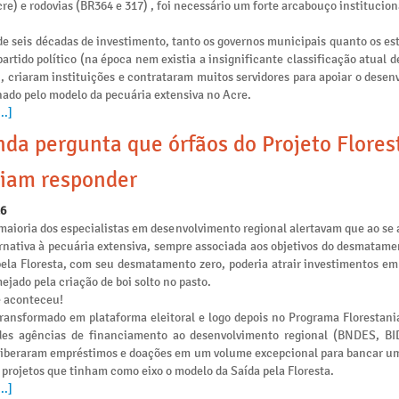
re) e rodovias (BR364 e 317) , foi necessário um forte arcabouço institucion
e seis décadas de investimento, tanto os governos municipais quanto os es
artido político (na época nem existia a insignificante classificação atual 
), criaram instituições e contrataram muitos servidores para apoiar o dese
nado pelo modelo da pecuária extensiva no Acre.
..]
da pergunta que órfãos do Projeto Flores
iam responder
26
maioria dos especialistas em desenvolvimento regional alertavam que ao se 
rnativa à pecuária extensiva, sempre associada aos objetivos do desmatamen
pela Floresta, com seu desmatamento zero, poderia atrair investimentos e
ejado pela criação de boi solto no pasto.
e aconteceu!
transformado em plataforma eleitoral e logo depois no Programa Florestania
des agências de financiamento ao desenvolvimento regional (BNDES, B
liberaram empréstimos e doações em um volume excepcional para bancar u
 projetos que tinham como eixo o modelo da Saída pela Floresta.
..]