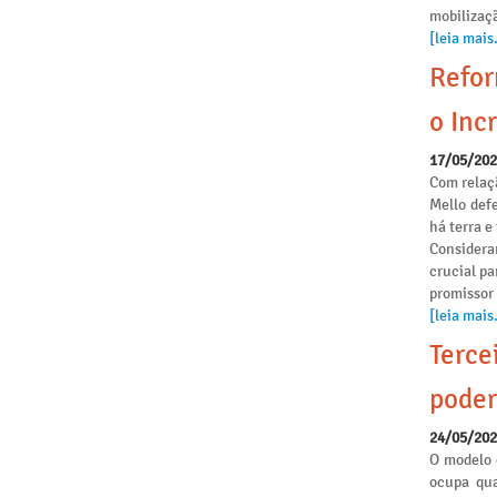
mobilizaçã
[leia mais.
Refor
o Incr
17/05/20
Com relaçã
Mello def
há terra 
Considera
crucial pa
promissor
[leia mais.
Terce
poder
24/05/20
O modelo 
ocupa qua