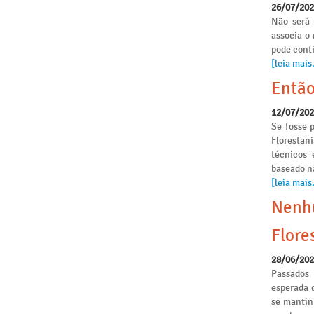
26/07/20
Não será 
associa o
pode conti
[leia mais.
Então
12/07/20
Se fosse p
Florestan
técnicos 
baseado n
[leia mais.
Nenhu
Flore
28/06/20
Passados
esperada 
se mantinh