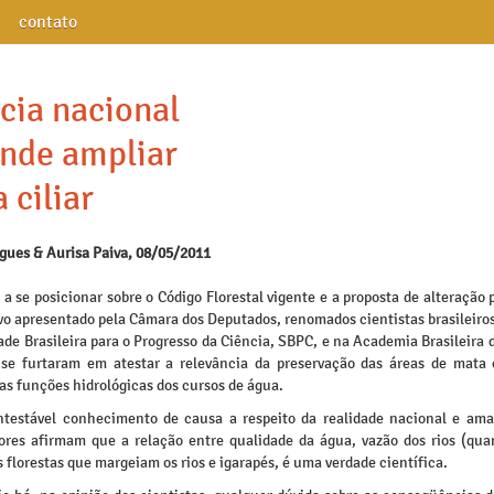
contato
cia nacional
nde ampliar
 ciliar
igues & Aurisa Paiva, 08/05/2011
 se posicionar sobre o Código Florestal vigente e a proposta de alteração 
vo apresentado pela Câmara dos Deputados, renomados cientistas brasileiro
de Brasileira para o Progresso da Ciência, SBPC, e na Academia Brasileira 
se furtaram em atestar a relevância da preservação das áreas de mata c
as funções hidrológicas dos cursos de água.
testável conhecimento de causa a respeito da realidade nacional e ama
ores afirmam que a relação entre qualidade da água, vazão dos rios (qua
s florestas que margeiam os rios e igarapés, é uma verdade científica.