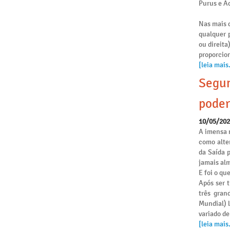
Purus e Ac
Nas mais d
qualquer p
ou direita
proporcio
[leia mais.
Segun
poder
10/05/20
A imensa 
como alte
da Saída 
jamais alm
E foi o qu
Após ser 
três gran
Mundial) 
variado de
[leia mais.