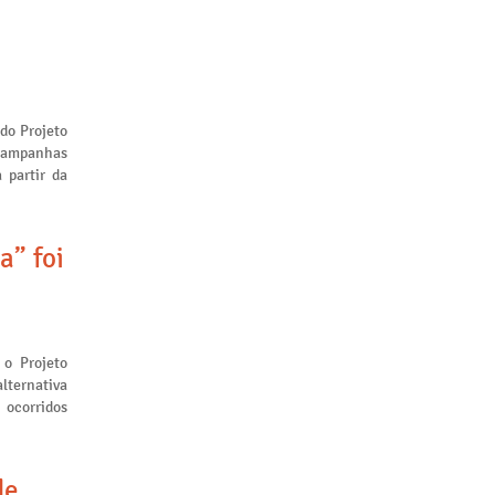
 do Projeto
 campanhas
 partir da
a” foi
 o Projeto
lternativa
 ocorridos
de