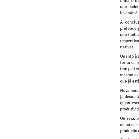
E mais: n
que poder
levando à 
A conclu
pretende 
que inclu
respectiv
nativas.
Quanto à 
torno da p
(em partic
mesmo as á
que já est
Novamente
já desmat
gigantes
produtivi
Ou seja, o
como dese
produção 