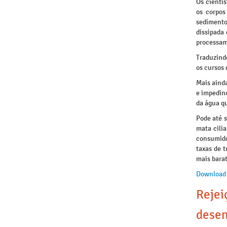
Os cienti
os corpos
sedimento
dissipada 
processam
Traduzindo
os cursos 
Mais ainda
e impedind
da água q
Pode até s
mata cilia
consumidor
taxas de t
mais barat
Download
Rejei
desen