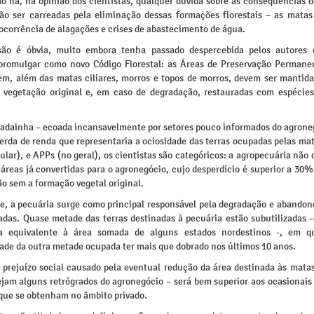
ão há, na opinião dos cientistas, qualquer dúvida sobre as conseqüências d
ão ser carreadas pela eliminação dessas formações florestais – as matas c
ocorrência de alagações e crises de abastecimento de água.
são é óbvia, muito embora tenha passado despercebida pelos autores 
promulgar como novo Código Florestal: as Áreas de Preservação Permane
em, além das matas ciliares, morros e topos de morros, devem ser mantid
a vegetação original e, em caso de degradação, restauradas com espécies 
ladainha – ecoada incansavelmente por setores pouco informados do agrone
erda de renda que representaria a ociosidade das terras ocupadas pelas mat
ular), e APPs (no geral), os cientistas são categóricos: a agropecuária nã
reas já convertidas para o agronegócio, cujo desperdício é superior a 30%
ão sem a formação vegetal original.
, a pecuária surge como principal responsável pela degradação e abandono
adas. Quase metade das terras destinadas à pecuária estão subutilizadas 
ca equivalente à área somada de alguns estados nordestinos -, em q
dade da outra metade ocupada ter mais que dobrado nos últimos 10 anos.
 prejuízo social causado pela eventual redução da área destinada às matas
jam alguns retrógrados do agronegócio – será bem superior aos ocasionais
que se obtenham no âmbito privado.