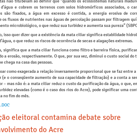
stas não titubeiam ao definir que “quando os ecossistemas naturais madur
 d’água e cobrem os terrenos com solos hidromórficos associados, o ca
s são fixados, a água em excesso é contida, a energia erosiva de cor
e os fluxos de nutrientes nas águas de percolação passam por filtragem qu
ento microbiológico, o que reduz sua turbidez e aumenta sua pureza” (SBP
, isso quer dizer que a existência da mata ciliar significa estabilidade hidro
d’água, o que reduz os riscos de ocorrência de secas e alagações extremas.
, significa que a mata ciliar funciona como filtro e barreira física, purific
o a erosão, respectivamente. O que, por sua vez, diminui o custo social do
ue chega na casa das pessoas.
oar como exagerada a relação inversamente proporcional que se faz entre a
r (e o conseqüente aumento de sua capacidade de filtração) e a conta a se
 – mas não é: a mata ciliar reduz o custo da purificação da água, o que, e
urbidez elevadas (como é o caso dos rios do Acre), pode significar uma co
a no fim do mês.
 .DOC
ção eleitoral contamina debate sobre
volvimento do Acre