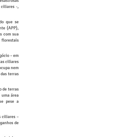
esastrosas
iliares -,
do que se
nte (APP),
as com sua
florestais
gócio – em
as ciliares
o ocupa nem
 das terras
 de terras
– uma área
ue pese a
 ciliares –
 ganhos de