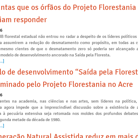
ntas que os órfãos do Projeto Florestania
iam responder
26
IB florestal estadual não entrou no radar a despeito de os líderes políticos
ia assumirem a redução do desmatamento como propósito, em todas as
s mesmo cientes de que o desmatamento zero só poderia ser alcançado a
 modelo de desenvolvimento ancorado na Saída pela Floresta.
..]
o de desenvolvimento “Saída pela Florest
minado pelo Projeto Florestania no Acre
26
ntes na academia, nas ciências e nas artes, sem líderes na política,
ia agora impede que a imprescindível discussão sobre a existência de a
 à pecuária extensiva seja retomada nos moldes dos profundos debates
egunda metade da década de 1980.
..]
eração Natural Assistida reduz em mais 