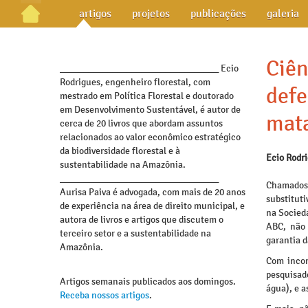
artigos
projetos
publicações
galeria
Ciên
_________________________________ Ecio
Rodrigues, engenheiro florestal, com
defe
mestrado em Política Florestal e doutorado
em Desenvolvimento Sustentável, é autor de
mata
cerca de 20 livros que abordam assuntos
relacionados ao valor econômico estratégico
da biodiversidade florestal e à
Ecio Rodr
sustentabilidade na Amazônia.
_________________________________
Chamados a
Aurisa Paiva é advogada, com mais de 20 anos
substituti
de experiência na área de direito municipal, e
na Socieda
autora de livros e artigos que discutem o
ABC, não 
terceiro setor e a sustentabilidade na
garantia d
Amazônia.
Com incon
pesquisad
Artigos semanais publicados aos domingos.
água), e a
Receba nossos artigos
.