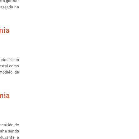
ara ganhar
baseado na
nia
queimassem
restal como
 modelo de
nia
sentido de
inha sendo
 durante a