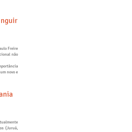
inguir
aulo Freire
cional não
mportância
m um novo e
tania
atualmente
os (Juruá,