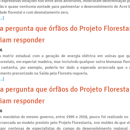
 expressivas votações nos vinte anos anteriores, mostraram determinação p
ção e quase nenhuma vontade para pavimentar o desenvolvimento do Acre 
idade florestal e com desmatamento zero.
..]
a pergunta que órfãos do Projeto Floresta
iam responder
26
a matriz estadual com a geração de energia elétrica em usinas que 
lorestais, em especial madeira, mas incluindo qualquer outra biomassa flo
 castanha, por exemplo, poderia ter dado a esperada arrancada que o
mento preconizado na Saída pela Floresta requeria.
..]
a pergunta que órfãos do Projeto Floresta
iam responder
26
o mandatos do mesmo governo, entre 1999 e 2018, pouco foi realizado no 
arrancada ao modelo previsto pelo Projeto Florestania, nos moldes do que v
 por centenas de especialistas do campo do desenvolvimento regional