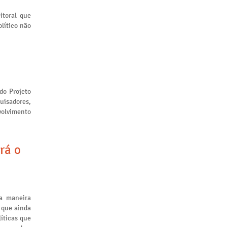
itoral que
lítico não
 do Projeto
uisadores,
volvimento
rá o
a maneira
 que ainda
líticas que