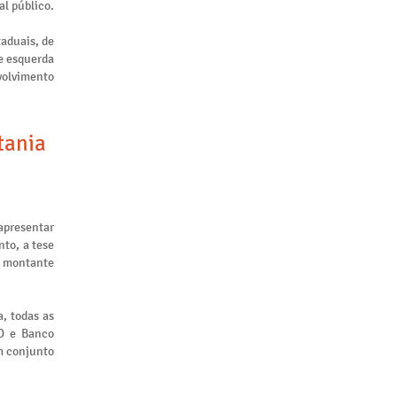
al público.
taduais, de
de esquerda
nvolvimento
tania
apresentar
to, a tese
m montante
, todas as
ID e Banco
m conjunto