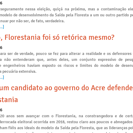
26
seguramente nessa eleição, quiçá na próxima, mas a contaminação ele
 modelo de desenvolvimento da Saída pela Floresta a um ou outro partido po
nuar por não ser, de fato, verdadeira.
..]
, Florestania foi só retórica mesmo?
26
ara ser de verdade, pouco se fez para alterar a realidade e os defensores
ia não entenderam que, antes deles, um conjunto expressivo de pesq
e engenheiros haviam exposto os riscos e limites do modelo de desen
a pecuária extensiva.
..]
m candidato ao governo do Acre defende
stania
26
 20 anos sem avançar com o Florestania, na constrangedora e de cert
derrocada eleitoral ocorrida em 2018, restou claro aos poucos e abnegados
am fiéis aos ideais do modelo da Saída pela Floresta, que as lideranças po