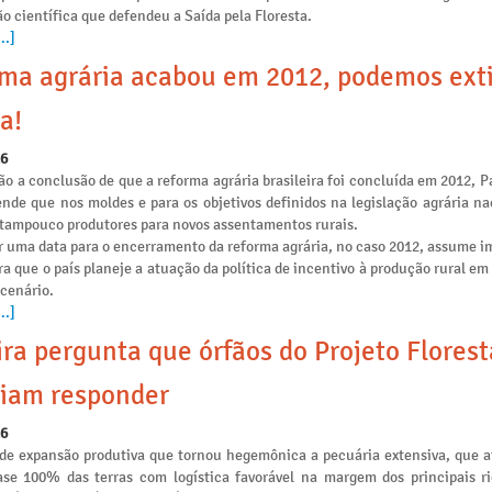
o científica que defendeu a Saída pela Floresta.
..]
ma agrária acabou em 2012, podemos ext
a!
26
o a conclusão de que a reforma agrária brasileira foi concluída em 2012, P
ende que nos moldes e para os objetivos definidos na legislação agrária na
e tampouco produtores para novos assentamentos rurais.
r uma data para o encerramento da reforma agrária, no caso 2012, assume i
ra que o país planeje a atuação da política de incentivo à produção rural e
 cenário.
..]
ira pergunta que órfãos do Projeto Flores
iam responder
26
de expansão produtiva que tornou hegemônica a pecuária extensiva, que 
se 100% das terras com logística favorável na margem dos principais ri