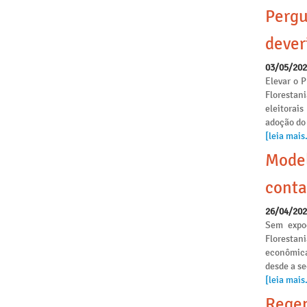
Pergu
dever
03/05/20
Elevar o P
Florestan
eleitorai
adoção do
[leia mais.
Model
conta
26/04/20
Sem expoe
Florestan
econômica
desde a s
[leia mais.
Regen