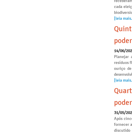
receberam
cada elei
biodivers
[leia mais.
Quint
poder
14/06/20
Planejar 
resíduos f
ouriço de
desenvolvi
[leia mais.
Quart
poder
31/05/20
Após cinc
fornecer 
discutido