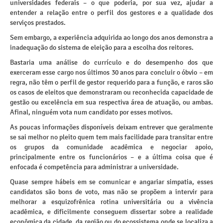
universidades federais – o que poderia, por sua vez, ajudar a
entender a relação entre o perfil dos gestores e a qualidade dos
serviços prestados.
Sem embargo, a experiência adquirida ao longo dos anos demonstra a
inadequação do sistema de eleição para a escolha dos reitores.
Bastaria uma análise do currículo e do desempenho dos que
exerceram esse cargo nos últimos 30 anos para concluir o óbvio – em
regra, não têm o perfil de gestor requerido para a função, e raros são
os casos de eleitos que demonstraram ou reconhecida capacidade de
gestão ou excelência em sua respectiva área de atuação, ou ambas.
Afinal, ninguém vota num candidato por esses motivos.
As poucas informações disponíveis deixam entrever que geralmente
se sai melhor no pleito quem tem mais facilidade para transitar entre
os grupos da comunidade acadêmica e negociar apoio,
principalmente entre os funcionários – e a última coisa que é
enfocada é competência para administrar a universidade.
Quase sempre hábeis em se comunicar e angariar simpatia, esses
candidatos são bons de voto, mas não se propõem a intervir para
melhorar a esquizofrênica rotina universitária ou a vivência
acadêmica, e dificilmente conseguem dissertar sobre a realidade
econômica da cidade, da região ou do ecossistema onde se localiza a