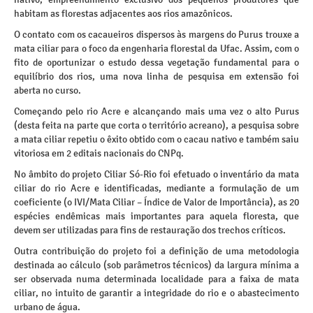
habitam as florestas adjacentes aos rios amazônicos.
O contato com os cacaueiros dispersos às margens do Purus trouxe a
mata ciliar para o foco da engenharia florestal da Ufac. Assim, com o
fito de oportunizar o estudo dessa vegetação fundamental para o
equilíbrio dos rios, uma nova linha de pesquisa em extensão foi
aberta no curso.
Começando pelo rio Acre e alcançando mais uma vez o alto Purus
(desta feita na parte que corta o território acreano), a pesquisa sobre
a mata ciliar repetiu o êxito obtido com o cacau nativo e também saiu
vitoriosa em 2 editais nacionais do CNPq.
No âmbito do projeto Ciliar Só-Rio foi efetuado o inventário da mata
ciliar do rio Acre e identificadas, mediante a formulação de um
coeficiente (o IVI/Mata Ciliar – Índice de Valor de Importância), as 20
espécies endêmicas mais importantes para aquela floresta, que
devem ser utilizadas para fins de restauração dos trechos críticos.
Outra contribuição do projeto foi a definição de uma metodologia
destinada ao cálculo (sob parâmetros técnicos) da largura mínima a
ser observada numa determinada localidade para a faixa de mata
ciliar, no intuito de garantir a integridade do rio e o abastecimento
urbano de água.