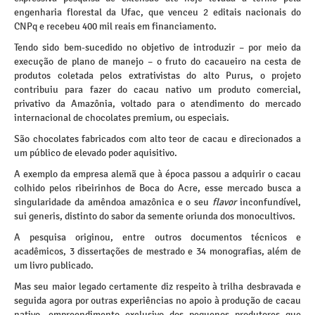
engenharia florestal da Ufac, que venceu 2 editais nacionais do
CNPq e recebeu 400 mil reais em financiamento.
Tendo sido bem-sucedido no objetivo de introduzir – por meio da
execução de plano de manejo – o fruto do cacaueiro na cesta de
produtos coletada pelos extrativistas do alto Purus, o projeto
contribuiu para fazer do cacau nativo um produto comercial,
privativo da Amazônia, voltado para o atendimento do mercado
internacional de chocolates premium, ou especiais.
São chocolates fabricados com alto teor de cacau e direcionados a
um público de elevado poder aquisitivo.
A exemplo da empresa alemã que à época passou a adquirir o cacau
colhido pelos ribeirinhos de Boca do Acre, esse mercado busca a
singularidade da amêndoa amazônica e o seu
flavor
inconfundível,
sui generis, distinto do sabor da semente oriunda dos monocultivos.
A pesquisa originou, entre outros documentos técnicos e
acadêmicos, 3 dissertações de mestrado e 34 monografias, além de
um livro publicado.
Mas seu maior legado certamente diz respeito à trilha desbravada e
seguida agora por outras experiências no apoio à produção de cacau
nativo, empreendimento exclusivo dos pequenos produtores que