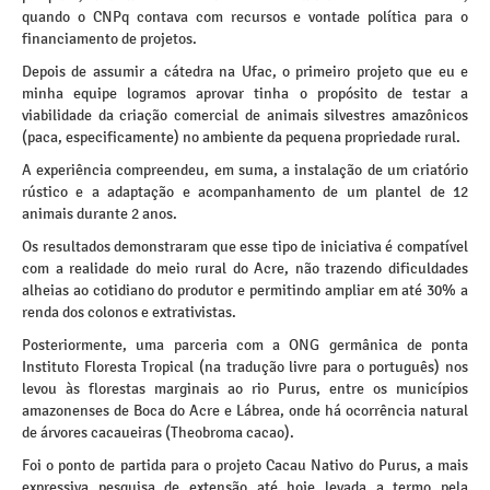
quando o CNPq contava com recursos e vontade política para o
financiamento de projetos.
Depois de assumir a cátedra na Ufac, o primeiro projeto que eu e
minha equipe logramos aprovar tinha o propósito de testar a
viabilidade da criação comercial de animais silvestres amazônicos
(paca, especificamente) no ambiente da pequena propriedade rural.
A experiência compreendeu, em suma, a instalação de um criatório
rústico e a adaptação e acompanhamento de um plantel de 12
animais durante 2 anos.
Os resultados demonstraram que esse tipo de iniciativa é compatível
com a realidade do meio rural do Acre, não trazendo dificuldades
alheias ao cotidiano do produtor e permitindo ampliar em até 30% a
renda dos colonos e extrativistas.
Posteriormente, uma parceria com a ONG germânica de ponta
Instituto Floresta Tropical (na tradução livre para o português) nos
levou às florestas marginais ao rio Purus, entre os municípios
amazonenses de Boca do Acre e Lábrea, onde há ocorrência natural
de árvores cacaueiras (Theobroma cacao).
Foi o ponto de partida para o projeto Cacau Nativo do Purus, a mais
expressiva pesquisa de extensão até hoje levada a termo pela