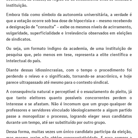
instituição.
Embora tida como símbolo da autonomia universitária, a verdade é
que a votação ocorre sob boa dose de hipocrisia e – mesmo recebendo
a designação de “consulta” – exibe os mesmos níveis de acirramento,
vulgaridade, superficialidade e irrelevância observados em eleições
de sindicatos.
Ou seja, um formato indigno da academia, de uma instituição de
pesquisa que, pelo menos em tese, representa a elite científica e
intelectual do país.
Diante dessas idiossincrasias, com o tempo o procedimento foi
perdendo o relevo e o significado, tornando-se anacrônico, e hoje
parece ultrapassado até mesmo para o contexto sindical.
A consequência natural e perceptível é o esvaziamento do pleito, já
que tanto eleitores quanto possíveis concorrentes perdem o
interesse e se afastam. Não é incomum que um grupo qualquer de
professores e servidores vinculado ideologicamente a algum partido
passe a monopolizar o processo, logrando eleger seus candidatos
durante um tempo, até ser substituído por outro grupo.
Dessa forma, muitas vezes um único candidato participa da eleição,
mas mesmo assim não obtém representatividade. E para compor a