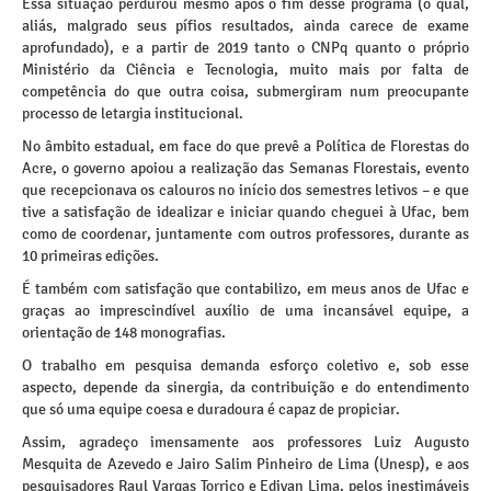
Essa situação perdurou mesmo após o fim desse programa (o qual,
aliás, malgrado seus pífios resultados, ainda carece de exame
aprofundado), e a partir de 2019 tanto o CNPq quanto o próprio
Ministério da Ciência e Tecnologia, muito mais por falta de
competência do que outra coisa, submergiram num preocupante
processo de letargia institucional.
No âmbito estadual, em face do que prevê a Política de Florestas do
Acre, o governo apoiou a realização das Semanas Florestais, evento
que recepcionava os calouros no início dos semestres letivos – e que
tive a satisfação de idealizar e iniciar quando cheguei à Ufac, bem
como de coordenar, juntamente com outros professores, durante as
10 primeiras edições.
É também com satisfação que contabilizo, em meus anos de Ufac e
graças ao imprescindível auxílio de uma incansável equipe, a
orientação de 148 monografias.
O trabalho em pesquisa demanda esforço coletivo e, sob esse
aspecto, depende da sinergia, da contribuição e do entendimento
que só uma equipe coesa e duradoura é capaz de propiciar.
Assim, agradeço imensamente aos professores Luiz Augusto
Mesquita de Azevedo e Jairo Salim Pinheiro de Lima (Unesp), e aos
pesquisadores Raul Vargas Torrico e Edivan Lima, pelos inestimáveis