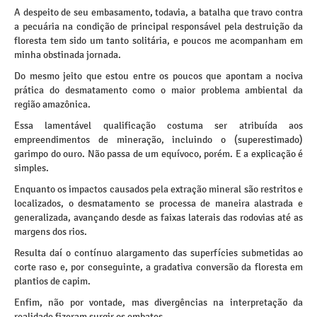
A despeito de seu embasamento, todavia, a batalha que travo contra
a pecuária na condição de principal responsável pela destruição da
floresta tem sido um tanto solitária, e poucos me acompanham em
minha obstinada jornada.
Do mesmo jeito que estou entre os poucos que apontam a nociva
prática do desmatamento como o maior problema ambiental da
região amazônica.
Essa lamentável qualificação costuma ser atribuída aos
empreendimentos de mineração, incluindo o (superestimado)
garimpo do ouro. Não passa de um equívoco, porém. E a explicação é
simples.
Enquanto os impactos causados pela extração mineral são restritos e
localizados, o desmatamento se processa de maneira alastrada e
generalizada, avançando desde as faixas laterais das rodovias até as
margens dos rios.
Resulta daí o contínuo alargamento das superfícies submetidas ao
corte raso e, por conseguinte, a gradativa conversão da floresta em
plantios de capim.
Enfim, não por vontade, mas divergências na interpretação da
realidade fizeram surgir os embates.