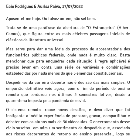
Ecio Rodrigues & Aurisa Paiva, 17/07/2022
Aposentei-me hoje. Ou talvez ontem, não sei bem.
Trata-se de uma paráfrase da abertura de “O Estrangeiro” (Albert
Camus), que figura entre as mais célebres passagens iniciais de
clássicos da literatura universal.
Mas serve para dar uma ideia do processo de aposentadoria dos
funcionários públicos federais, onde nada é muito claro. Basta
mencionar que para enquadrar cada situação à regra aplicável é
preciso levar em conta uma série de variáveis e combinações
estabelecidas por nada menos do que 5 emendas constitucionais.
Despedir-se da carreira docente não é decisão das mais simples. O
empurrão definitivo veio agora, com o fim do período de ensino
remoto que perdurou nos últimos 5 semestres letivos, desde a
quarentena imposta pela pandemia de covid.
O sistema remoto trouxe novos desafios, e devo dizer que foi
instigante a inédita experiência de preparar, gravar, compartilhar e
debater com os alunos mais de 30 videoaulas. O encerramento desse
ciclo suscitou em mim um sentimento de despedida que, associado
aos riscos decorrentes do retorno ao ensino presencial, logo se