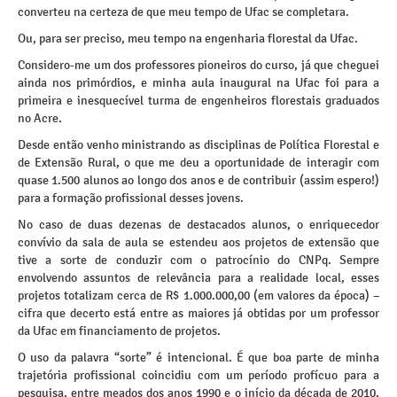
converteu na certeza de que meu tempo de Ufac se completara.
Ou, para ser preciso, meu tempo na engenharia florestal da Ufac.
Considero-me um dos professores pioneiros do curso, já que cheguei
ainda nos primórdios, e minha aula inaugural na Ufac foi para a
primeira e inesquecível turma de engenheiros florestais graduados
no Acre.
Desde então venho ministrando as disciplinas de Política Florestal e
de Extensão Rural, o que me deu a oportunidade de interagir com
quase 1.500 alunos ao longo dos anos e de contribuir (assim espero!)
para a formação profissional desses jovens.
No caso de duas dezenas de destacados alunos, o enriquecedor
convívio da sala de aula se estendeu aos projetos de extensão que
tive a sorte de conduzir com o patrocínio do CNPq. Sempre
envolvendo assuntos de relevância para a realidade local, esses
projetos totalizam cerca de R$ 1.000.000,00 (em valores da época) –
cifra que decerto está entre as maiores já obtidas por um professor
da Ufac em financiamento de projetos.
O uso da palavra “sorte” é intencional. É que boa parte de minha
trajetória profissional coincidiu com um período profícuo para a
pesquisa, entre meados dos anos 1990 e o início da década de 2010,