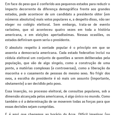
Em face do peso que é conferido aos pequenos estados para reduzir o
impacto decorrente da diferença demográfica frente aos grandes
estados, pode acontecer de um candidato a presidente obter (em
números absolutos) mais votos populares e, a despeito disso, não ser
eleger no colégio eleitoral. Sem embargo, trata-se de evento
raríssimo, que só aconteceu quatro vezes em toda a história
americana, e em eleições apertadíssimas. Nessas ocasiões, os
estados definiram quem seria o presidente.
O absoluto respeito à vontade popular é o princípio em que se
assenta a democracia americana. Cada estado federativo inclui na
cédula eleitoral um conjunto de questões a serem deliberadas pela
população, que vão de algo singelo, como a construção de uma
ponte, a matérias complexas (e controversas), como a liberação da
maconha e o casamento de pessoas do mesmo sexo. No frigir dos
ovos, a escolha do presidente é só mais um assunto (importante,
obviamente) a ser decidido pelo povo.
Essa inserção, no processo eleitoral, de consultas populares, sob a
dimensão alcançada pelos americanos, é algo único no mundo. Como
também o é a determinação de se moverem todas as forças para que
essas decisões sejam cumpridas.
E é aqui que chegamos ao horário do Acre. Difícil imaginar (no