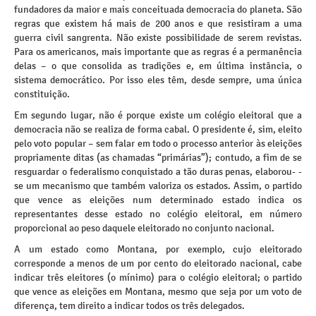
fundadores da maior e mais conceituada democracia do planeta. São
regras que existem há mais de 200 anos e que resistiram a uma
guerra civil sangrenta. Não existe possibilidade de serem revistas.
Para os americanos, mais importante que as regras é a permanência
delas – o que consolida as tradições e, em última instância, o
sistema democrático. Por isso eles têm, desde sempre, uma única
constituição.
Em segundo lugar, não é porque existe um colégio eleitoral que a
democracia não se realiza de forma cabal. O presidente é, sim, eleito
pelo voto popular – sem falar em todo o processo anterior às eleições
propriamente ditas (as chamadas “primárias”); contudo, a fim de se
resguardar o federalismo conquistado a tão duras penas, elaborou- -
se um mecanismo que também valoriza os estados. Assim, o partido
que vence as eleições num determinado estado indica os
representantes desse estado no colégio eleitoral, em número
proporcional ao peso daquele eleitorado no conjunto nacional.
A um estado como Montana, por exemplo, cujo eleitorado
corresponde a menos de um por cento do eleitorado nacional, cabe
indicar três eleitores (o mínimo) para o colégio eleitoral; o partido
que vence as eleições em Montana, mesmo que seja por um voto de
diferença, tem direito a indicar todos os três delegados.