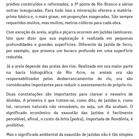
prédios construídos e reformados, a 3ª ponte de Rio Branco e várias
outras inauguradas. Para tudo isso a mineração oferece a matéria-
prima básica e, o mais grave, em proporções exageradas. São sempre
requeridos muitos, mas muitos, metros cúbicos para cada obra.
Com exceção da areia, argila e piçarra ocorrem em jazidas laminares.
Isto quer dizer que sua exploração é realizada em pequenas
profundidades e grandes superfícies. Diferente da jazida de ferro,
por exemplo, que provoca um buraco profundo em uma superfície
reduzida.
Já a areia depende das praias dos rios. Realizada em sua maior parte
na bacia hidrográfica do Rio Acre, os areiais ora são
responsabilizados pelos desbarrancamentos do rio, ora são
considerados importantes para reduzir o assoreamento do próprio rio.
Duas constatações são importantes para clarear o nevoeiro de
dúvidas. A primeira é que tratam-se, como dito, de jazidas e, como
tal, recursos naturais não renováveis, ou seja, um dia acabam. O
significado econômico da exaustão das jazidas é facilmente
percebível, afinal, o custo da brita (pedra), importada de Rondônia, é
proibitivo.
Mas o significado ambiental da exaustão de jazidas não é tão simples