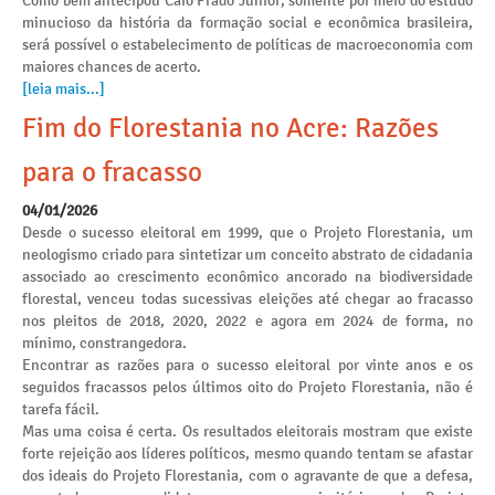
Como bem antecipou Caio Prado Júnior, somente por meio do estudo
minucioso da história da formação social e econômica brasileira,
será possível o estabelecimento de políticas de macroeconomia com
maiores chances de acerto.
[leia mais...]
Fim do Florestania no Acre: Razões
para o fracasso
04/01/2026
Desde o sucesso eleitoral em 1999, que o Projeto Florestania, um
neologismo criado para sintetizar um conceito abstrato de cidadania
associado ao crescimento econômico ancorado na biodiversidade
florestal, venceu todas sucessivas eleições até chegar ao fracasso
nos pleitos de 2018, 2020, 2022 e agora em 2024 de forma, no
mínimo, constrangedora.
Encontrar as razões para o sucesso eleitoral por vinte anos e os
seguidos fracassos pelos últimos oito do Projeto Florestania, não é
tarefa fácil.
Mas uma coisa é certa. Os resultados eleitorais mostram que existe
forte rejeição aos líderes políticos, mesmo quando tentam se afastar
dos ideais do Projeto Florestania, com o agravante de que a defesa,