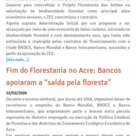
Governo para concretizar o Projeto Florestania deu ênfase na
valorização da biodiversidade florestal como principal ativo
econômico acreano, o ZEE concretizou o contrário.
Aquela suposta determinação inicial por um progresso a ser
alcançado por meio de uma economia de baixo carbono, ancorada na
biodiversidade florestal e com desmatamento zero, que havia sido
estimulada e impingida pelos contratos de financiamento com a
tríade BNDES, Banco Mundial e Banco Interamericano, sucumbiu a
partir da aprovação do ZEE.
[leia mais...]
Fim do Florestania no Acre: Bancos
apoiaram a “saída pela floresta”
22/02/2026
Durante o sucesso eleitoral, que durou até 2018, impossível deixar de
reconhecer o empenho do Banco Mundial, BNDES e Banco
Interamericano, que emprestaram parte e doaram outra parcela
expressiva do dinheiro empregado na execução da Política Estadual
de Florestas e das diretrizes do Zoneamento Ecológico-Econômico do
Acre.
Em nenhum momento nesse período e mesmo depois com as