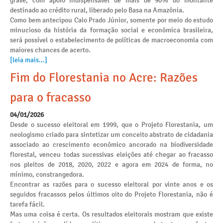
grave, com apoio indispensável de mais de 90% do montante
destinado ao crédito rural, liberado pelo Basa na Amazônia.
Como bem antecipou Caio Prado Júnior, somente por meio do estudo
minucioso da história da formação social e econômica brasileira,
será possível o estabelecimento de políticas de macroeconomia com
maiores chances de acerto.
[leia mais...]
Fim do Florestania no Acre: Razões
para o fracasso
04/01/2026
Desde o sucesso eleitoral em 1999, que o Projeto Florestania, um
neologismo criado para sintetizar um conceito abstrato de cidadania
associado ao crescimento econômico ancorado na biodiversidade
florestal, venceu todas sucessivas eleições até chegar ao fracasso
nos pleitos de 2018, 2020, 2022 e agora em 2024 de forma, no
mínimo, constrangedora.
Encontrar as razões para o sucesso eleitoral por vinte anos e os
seguidos fracassos pelos últimos oito do Projeto Florestania, não é
tarefa fácil.
Mas uma coisa é certa. Os resultados eleitorais mostram que existe