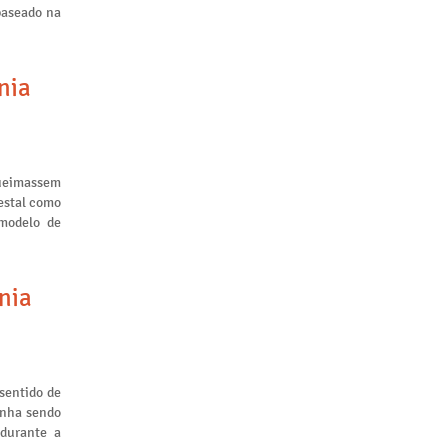
baseado na
nia
queimassem
restal como
 modelo de
nia
sentido de
inha sendo
 durante a