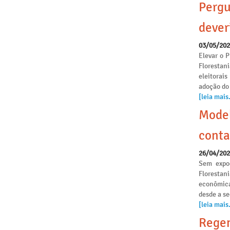
Pergu
dever
03/05/20
Elevar o P
Florestan
eleitorai
adoção do
[leia mais.
Model
conta
26/04/20
Sem expoe
Florestan
econômica
desde a s
[leia mais.
Regen