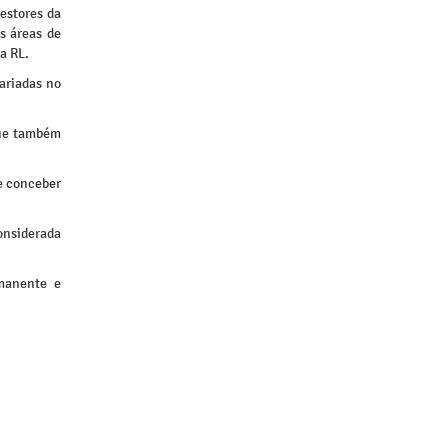
estores da
s áreas de
a RL.
ariadas no
que também
de conceber
onsiderada
rmanente e