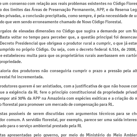
e um consenso com relação aos reais problemas existentes no Código Florest
ão dos limites das Áreas de Preservação Permanente, APP, e da Reserva Lega
es privadas, a conclusão precipitada, como sempre, é pela necessidade de 
 do que vem sendo erroneamente chamado de Novo Código Florestal.
rgalos de elevadas dimensões no Código que sugira a demanda por um N
. Basta voltar no tempo para perceber que, a questão principal foi desenca
Decreto Presidencial que obrigava o produtor rural a cumprir, o que já esta
cumprido no próprio Código. Ou seja, com o decreto federal 6.514, de 2008,
 e estabeleceu multa para que os proprietários rurais averbassem em cartór
propriedade.
ioria dos produtores não conseguiria cumprir o prazo a pressão pela al
restal foi incrementada.
rodutores querem é ser anistiados, com a justificativa de que não houve c
ue a exigência da RL fere o princípio constitucional da propriedade priva
ompor até 30% da APP na Amazônia com espécies exóticas e a criação do
ão florestal para promover um mercado de compensação para RL.
stas possíveis de serem discutidas com argumentos técnicos para se c
or comum. A servidão florestal, por exemplo, parece ser uma saída interes
ado para o serviço ambiental prestado pela RL
tas apresentadas pelo governo, por meio do Ministério do Meio Ambi