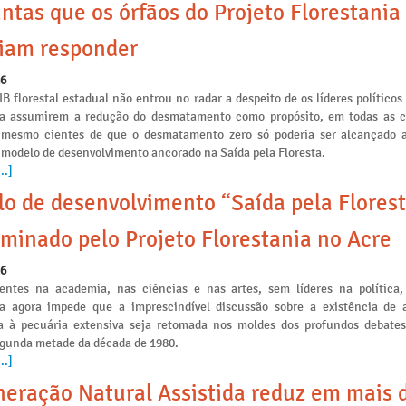
ntas que os órfãos do Projeto Florestania
iam responder
26
IB florestal estadual não entrou no radar a despeito de os líderes políticos
ia assumirem a redução do desmatamento como propósito, em todas as
s mesmo cientes de que o desmatamento zero só poderia ser alcançado a
 modelo de desenvolvimento ancorado na Saída pela Floresta.
..]
o de desenvolvimento “Saída pela Florest
minado pelo Projeto Florestania no Acre
26
ntes na academia, nas ciências e nas artes, sem líderes na política,
ia agora impede que a imprescindível discussão sobre a existência de a
 à pecuária extensiva seja retomada nos moldes dos profundos debates
egunda metade da década de 1980.
..]
eração Natural Assistida reduz em mais 