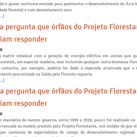
ção e quase nenhuma vontade para pavimentar o desenvolvimento do Acre 
idade florestal e com desmatamento zero.
..]
a pergunta que órfãos do Projeto Floresta
iam responder
26
a matriz estadual com a geração de energia elétrica em usinas que 
lorestais, em especial madeira, mas incluindo qualquer outra biomassa flo
 castanha, por exemplo, poderia ter dado a esperada arrancada que o
mento preconizado na Saída pela Floresta requeria.
..]
a pergunta que órfãos do Projeto Floresta
iam responder
26
o mandatos do mesmo governo, entre 1999 e 2018, pouco foi realizado no 
arrancada ao modelo previsto pelo Projeto Florestania, nos moldes do que v
 por centenas de especialistas do campo do desenvolvimento regional