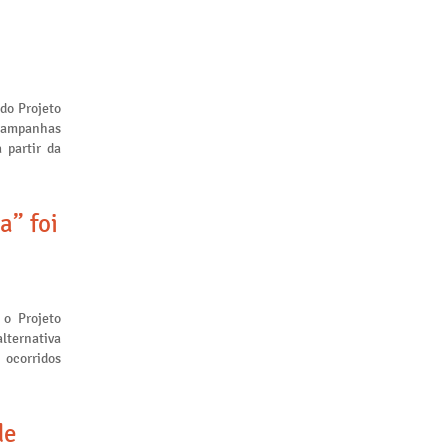
 do Projeto
 campanhas
 partir da
a” foi
 o Projeto
lternativa
 ocorridos
de