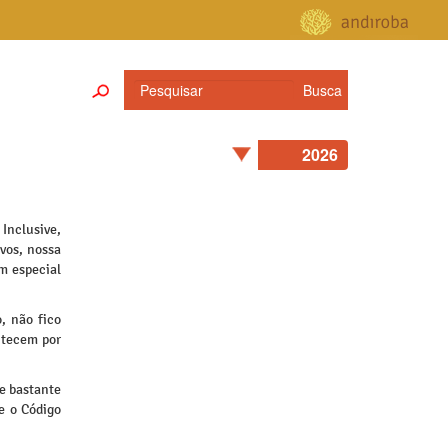
Inclusive,
ivos, nossa
em especial
, não fico
ntecem por
 e bastante
e o Código