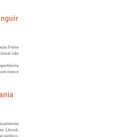
inguir
aulo Freire
cional não
mportância
m um novo e
tania
atualmente
os (Juruá,
al público.