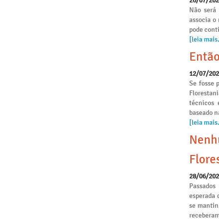
26/07/20
Não será 
associa o
pode conti
[leia mais.
Então
12/07/20
Se fosse p
Florestan
técnicos 
baseado n
[leia mais.
Nenhu
Flore
28/06/20
Passados
esperada 
se mantinh
receberam