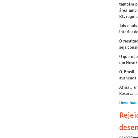
também po
área ambi
RL, regula
Tais quai
interior 
O resulta
seja consi
O que não 
um Novo Có
O Brasil,
avançada p
Afinal, u
Reserva Le
Download
Rejei
desen