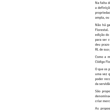
Na falta d
a definiç
propriedad
ampla, ou
Não há ga
Florestal
edição do 
para ser 
deu prazo
RL de sua 
Como a ma
Código Flo
O que os p
uma vez q
poder rec
da servid
São propo
denominad
criar merc
As propos