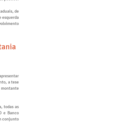
taduais, de
de esquerda
nvolvimento
tania
apresentar
to, a tese
m montante
, todas as
ID e Banco
m conjunto