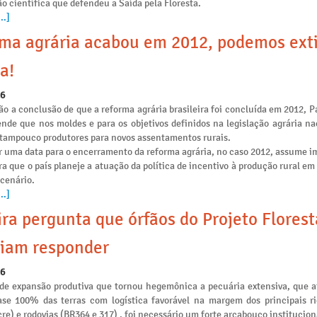
o científica que defendeu a Saída pela Floresta.
..]
ma agrária acabou em 2012, podemos ext
a!
26
o a conclusão de que a reforma agrária brasileira foi concluída em 2012, P
ende que nos moldes e para os objetivos definidos na legislação agrária na
e tampouco produtores para novos assentamentos rurais.
r uma data para o encerramento da reforma agrária, no caso 2012, assume i
ra que o país planeje a atuação da política de incentivo à produção rural e
 cenário.
..]
ira pergunta que órfãos do Projeto Flores
iam responder
26
de expansão produtiva que tornou hegemônica a pecuária extensiva, que 
se 100% das terras com logística favorável na margem dos principais ri
re) e rodovias (BR364 e 317) , foi necessário um forte arcabouço institucion