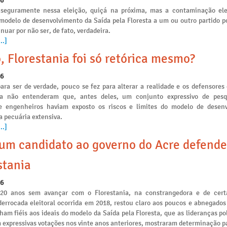
26
seguramente nessa eleição, quiçá na próxima, mas a contaminação ele
 modelo de desenvolvimento da Saída pela Floresta a um ou outro partido po
nuar por não ser, de fato, verdadeira.
..]
, Florestania foi só retórica mesmo?
26
ara ser de verdade, pouco se fez para alterar a realidade e os defensores
ia não entenderam que, antes deles, um conjunto expressivo de pesq
e engenheiros haviam exposto os riscos e limites do modelo de desen
a pecuária extensiva.
..]
m candidato ao governo do Acre defende
stania
26
 20 anos sem avançar com o Florestania, na constrangedora e de cert
derrocada eleitoral ocorrida em 2018, restou claro aos poucos e abnegados
am fiéis aos ideais do modelo da Saída pela Floresta, que as lideranças po
 expressivas votações nos vinte anos anteriores, mostraram determinação p