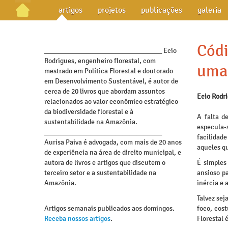
artigos
projetos
publicações
galeria
Códi
_________________________________ Ecio
Rodrigues, engenheiro florestal, com
uma 
mestrado em Política Florestal e doutorado
em Desenvolvimento Sustentável, é autor de
cerca de 20 livros que abordam assuntos
Ecio Rodr
relacionados ao valor econômico estratégico
da biodiversidade florestal e à
A falta d
sustentabilidade na Amazônia.
especula-s
_________________________________
facilidade
Aurisa Paiva é advogada, com mais de 20 anos
aqueles q
de experiência na área de direito municipal, e
autora de livros e artigos que discutem o
É simples
terceiro setor e a sustentabilidade na
ansioso p
Amazônia.
inércia e 
Talvez sej
Artigos semanais publicados aos domingos.
foco, cos
Receba nossos artigos
.
Florestal 