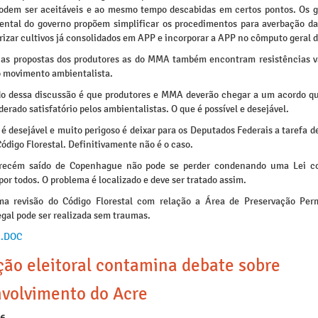
dem ser aceitáveis e ao mesmo tempo descabidas em certos pontos. Os g
ental do governo propõem simplificar os procedimentos para averbação da
rizar cultivos já consolidados em APP e incorporar a APP no cômputo geral d
s as propostas dos produtores as do MMA também encontram resistências v
do movimento ambientalista.
do dessa discussão é que produtores e MMA deverão chegar a um acordo 
derado satisfatório pelos ambientalistas. O que é possível e desejável.
é desejável e muito perigoso é deixar para os Deputados Federais a tarefa 
digo Florestal. Definitivamente não é o caso.
 recém saído de Copenhague não pode se perder condenando uma Lei c
or todos. O problema é localizado e deve ser tratado assim.
ma revisão do Código Florestal com relação a Área de Preservação Pe
gal pode ser realizada sem traumas.
 .DOC
ção eleitoral contamina debate sobre
volvimento do Acre