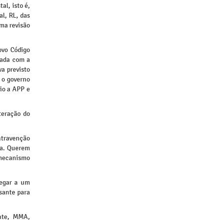
al, isto é,
l, RL, das
uma revisão
ovo Código
vada com a
va previsto
 o governo
io a APP e
teração do
ontravenção
da. Querem
 mecanismo
hegar a um
sante para
ente, MMA,