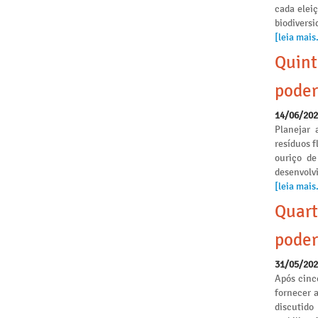
cada elei
biodivers
[leia mais.
Quint
poder
14/06/20
Planejar 
resíduos f
ouriço de
desenvolvi
[leia mais.
Quart
poder
31/05/20
Após cinc
fornecer 
discutido