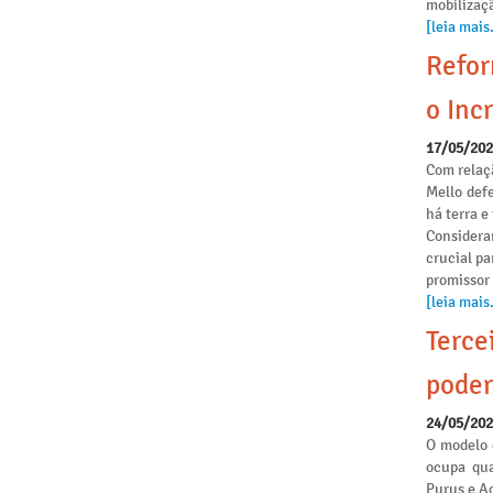
mobilizaçã
[leia mais.
Refor
o Incr
17/05/20
Com relaçã
Mello def
há terra 
Considera
crucial pa
promissor
[leia mais.
Terce
poder
24/05/20
O modelo 
ocupa qua
Purus e Ac