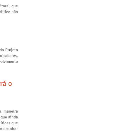
itoral que
lítico não
 do Projeto
uisadores,
volvimento
rá o
a maneira
 que ainda
líticas que
ara ganhar