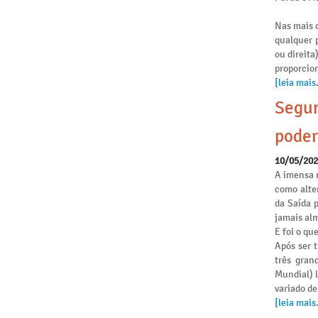
Nas mais d
qualquer p
ou direita
proporcio
[leia mais.
Segun
poder
10/05/20
A imensa 
como alte
da Saída 
jamais alm
E foi o qu
Após ser 
três gran
Mundial) 
variado de
[leia mais.