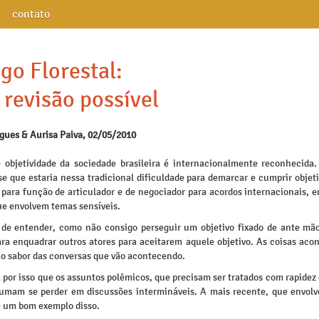
contato
go Florestal:
revisão possível
igues & Aurisa Paiva, 02/05/2010
e objetividade da sociedade brasileira é internacionalmente reconhecida. 
e que estaria nessa tradicional dificuldade para demarcar e cumprir objet
 para função de articulador e de negociador para acordos internacionais, 
ue envolvem temas sensíveis.
 de entender, como não consigo perseguir um objetivo fixado de ante mão
ara enquadrar outros atores para aceitarem aquele objetivo. As coisas aco
ao sabor das conversas que vão acontecendo.
a por isso que os assuntos polêmicos, que precisam ser tratados com rapidez
tumam se perder em discussões intermináveis. A mais recente, que envolv
é um bom exemplo disso.