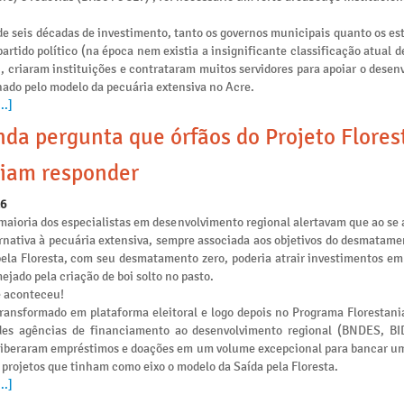
e seis décadas de investimento, tanto os governos municipais quanto os es
artido político (na época nem existia a insignificante classificação atual 
), criaram instituições e contrataram muitos servidores para apoiar o dese
nado pelo modelo da pecuária extensiva no Acre.
..]
da pergunta que órfãos do Projeto Flores
iam responder
26
maioria dos especialistas em desenvolvimento regional alertavam que ao se 
rnativa à pecuária extensiva, sempre associada aos objetivos do desmatamen
pela Floresta, com seu desmatamento zero, poderia atrair investimentos e
ejado pela criação de boi solto no pasto.
e aconteceu!
transformado em plataforma eleitoral e logo depois no Programa Florestania
des agências de financiamento ao desenvolvimento regional (BNDES, B
liberaram empréstimos e doações em um volume excepcional para bancar u
 projetos que tinham como eixo o modelo da Saída pela Floresta.
..]