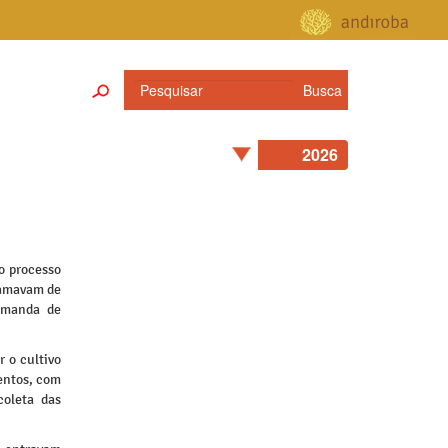
o processo
hamavam de
emanda de
r o cultivo
entos, com
coleta das