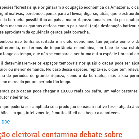
espécies florestais que originaram a ocupação econômica da Amazônia, o c
ignificativas, perdendo apenas para a Hevea; diga-se, aliás, que o extraordi
 da borracha possibilitou ao país a maior riqueza jamais gerada por qualqu
. Nem mesmo os ganhos obtidos com o pau-brasil (cuja designação batizou o 
 se aproximam da opulência gerada pela borracha.
embora não tenha suscitado um ciclo econômico tão pujante como o d
diferencia, em termos de importância econômica, em face de sua estab
o longo do tempo, que não se compara a nenhuma outra espécie florestal a
ícil determinarem-se os espaços temporais nos quais o cacau pode ter al
maior ou menor demanda. No caso dessa espécie, repita-se, o que tem relevâ
cia de períodos de grande riqueza, como o da borracha, mas a sua per
a no mercado por um período tão longo.
erada pelo cacau pode chegar a 10.000 reais por safra, um valor bastante 
dutor ribeirinho.
 que poderia ser ampliada se a produção do cacau nativo fosse alçada à c
ública – o que, infelizmente, é muito difícil de chegar a acontecer.
 .DOC
ção eleitoral contamina debate sobre