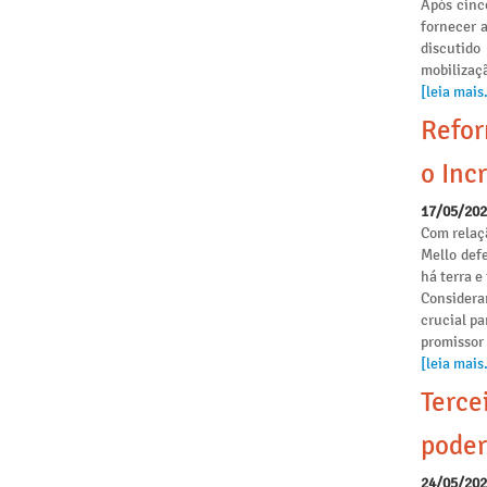
Após cinc
fornecer 
discutido
mobilizaçã
[leia mais.
Refor
o Incr
17/05/20
Com relaçã
Mello def
há terra 
Considera
crucial pa
promissor
[leia mais.
Terce
poder
24/05/20