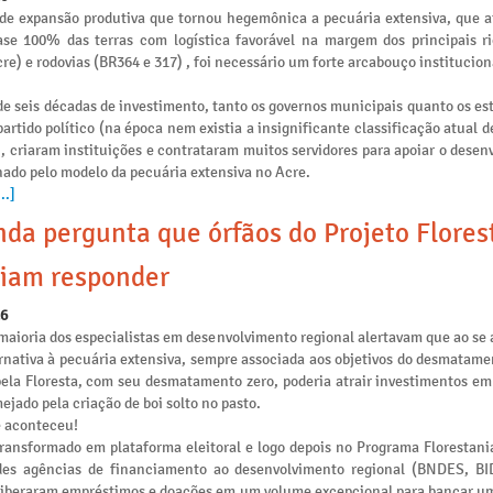
de expansão produtiva que tornou hegemônica a pecuária extensiva, que 
se 100% das terras com logística favorável na margem dos principais ri
re) e rodovias (BR364 e 317) , foi necessário um forte arcabouço institucion
e seis décadas de investimento, tanto os governos municipais quanto os es
artido político (na época nem existia a insignificante classificação atual 
), criaram instituições e contrataram muitos servidores para apoiar o dese
nado pelo modelo da pecuária extensiva no Acre.
..]
da pergunta que órfãos do Projeto Flores
iam responder
26
maioria dos especialistas em desenvolvimento regional alertavam que ao se 
rnativa à pecuária extensiva, sempre associada aos objetivos do desmatamen
pela Floresta, com seu desmatamento zero, poderia atrair investimentos e
ejado pela criação de boi solto no pasto.
e aconteceu!
transformado em plataforma eleitoral e logo depois no Programa Florestania
des agências de financiamento ao desenvolvimento regional (BNDES, B
liberaram empréstimos e doações em um volume excepcional para bancar u