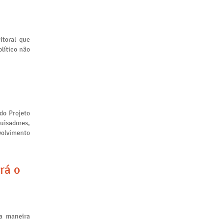
itoral que
lítico não
 do Projeto
uisadores,
volvimento
rá o
a maneira