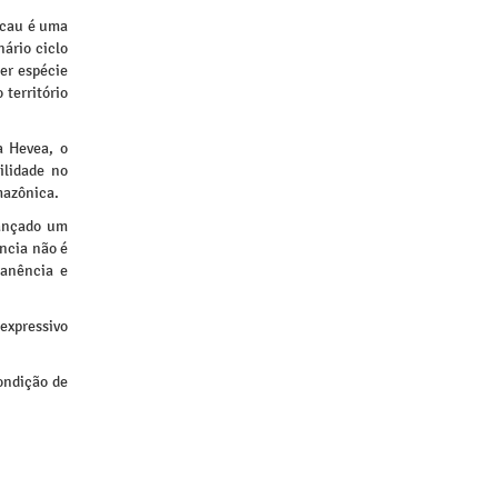
acau é uma
nário ciclo
er espécie
território
a Hevea, o
ilidade no
mazônica.
cançado um
ncia não é
manência e
expressivo
ondição de