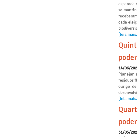
esperada 
se mantinh
receberam
cada elei
biodivers
[leia mais.
Quint
poder
14/06/20
Planejar 
resíduos f
ouriço de
desenvolvi
[leia mais.
Quart
poder
31/05/20