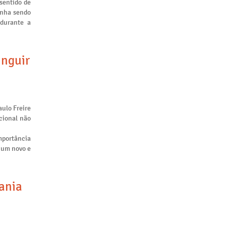
sentido de
inha sendo
 durante a
inguir
aulo Freire
cional não
mportância
m um novo e
tania