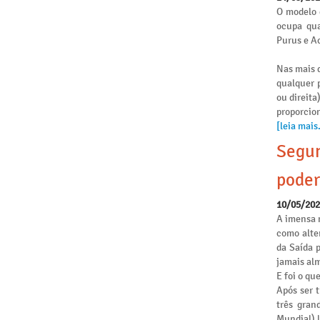
O modelo 
ocupa qua
Purus e Ac
Nas mais d
qualquer p
ou direita
proporcio
[leia mais.
Segun
poder
10/05/20
A imensa 
como alte
da Saída 
jamais alm
E foi o qu
Após ser 
três gran
Mundial) 