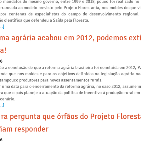
o mandatos do mesmo governo, entre 1999 e 2018, pouco foi realizado no 
arrancada ao modelo previsto pelo Projeto Florestania, nos moldes do que v
 por centenas de especialistas do campo do desenvolvimento regional
o científica que defendeu a Saída pela Floresta.
..]
ma agrária acabou em 2012, podemos ext
a!
26
o a conclusão de que a reforma agrária brasileira foi concluída em 2012, P
ende que nos moldes e para os objetivos definidos na legislação agrária na
e tampouco produtores para novos assentamentos rurais.
r uma data para o encerramento da reforma agrária, no caso 2012, assume i
ra que o país planeje a atuação da política de incentivo à produção rural e
 cenário.
..]
ira pergunta que órfãos do Projeto Flores
iam responder
26