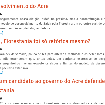
volvimento do Acre
26
seguramente nessa eleição, quiçá na próxima, mas a contaminação ele
 modelo de desenvolvimento da Saída pela Floresta a um ou outro partido po
nuar por não ser, de fato, verdadeira.
..]
, Florestania foi só retórica mesmo?
26
ara ser de verdade, pouco se fez para alterar a realidade e os defensores
ia não entenderam que, antes deles, um conjunto expressivo de pesq
e engenheiros haviam exposto os riscos e limites do modelo de desen
a pecuária extensiva.
..]
m candidato ao governo do Acre defende
stania
26
 20 anos sem avançar com o Florestania, na constrangedora e de cert