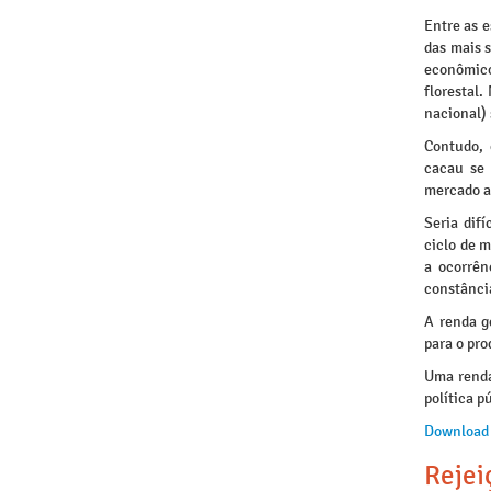
Entre as 
das mais s
econômico
florestal
nacional)
Contudo, 
cacau se 
mercado a
Seria dif
ciclo de 
a ocorrên
constânci
A renda g
para o pro
Uma renda
política p
Download
Rejei