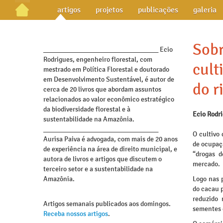
artigos
projetos
publicações
galeria
Sobr
_________________________________ Ecio
Rodrigues, engenheiro florestal, com
cult
mestrado em Política Florestal e doutorado
em Desenvolvimento Sustentável, é autor de
do r
cerca de 20 livros que abordam assuntos
relacionados ao valor econômico estratégico
da biodiversidade florestal e à
Ecio Rodr
sustentabilidade na Amazônia.
_________________________________
O cultivo
Aurisa Paiva é advogada, com mais de 20 anos
de ocupaç
de experiência na área de direito municipal, e
“drogas 
autora de livros e artigos que discutem o
mercado.
terceiro setor e a sustentabilidade na
Amazônia.
Logo nas p
do cacau 
reduzido 
Artigos semanais publicados aos domingos.
sementes d
Receba nossos artigos
.