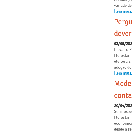
variado de
[leia mais.
Pergu
dever
03/05/20
Elevar o P
Florestan
eleitorai
adoção do
[leia mais.
Model
conta
26/04/20
Sem expoe
Florestan
econômica
desde a s