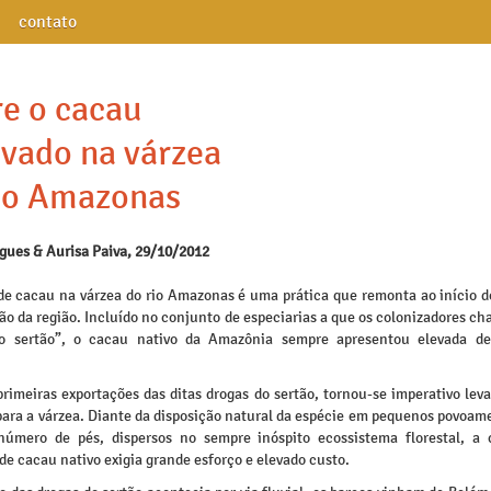
contato
e o cacau
ivado na várzea
io Amazonas
igues & Aurisa Paiva, 29/10/2012
 de cacau na várzea do rio Amazonas é uma prática que remonta ao início d
ão da região. Incluído no conjunto de especiarias a que os colonizadores c
do sertão”, o cacau nativo da Amazônia sempre apresentou elevada d
rimeiras exportações das ditas drogas do sertão, tornou-se imperativo leva
para a várzea. Diante da disposição natural da espécie em pequenos povoam
número de pés, dispersos no sempre inóspito ecossistema florestal, a 
e cacau nativo exigia grande esforço e elevado custo.