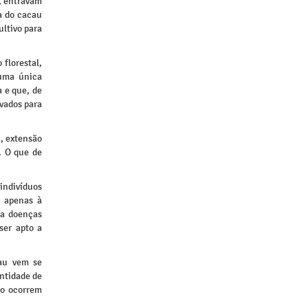
m, entravam
a do cacau
ultivo para
 florestal,
 uma única
a e que, de
evados para
a, extensão
a. O que de
indivíduos
o apenas à
 a doenças
ser apto a
cau vem se
ntidade de
do ocorrem