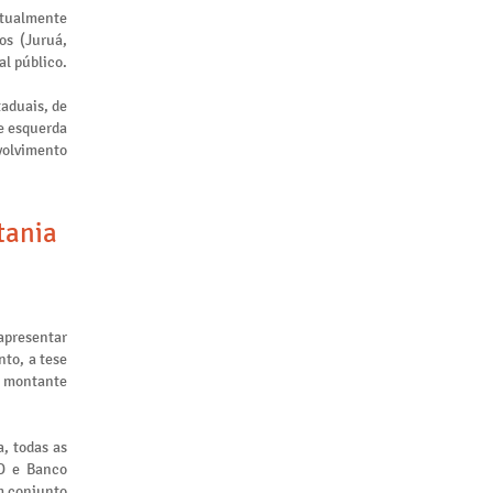
atualmente
os (Juruá,
al público.
taduais, de
de esquerda
nvolvimento
tania
apresentar
to, a tese
m montante
, todas as
ID e Banco
m conjunto