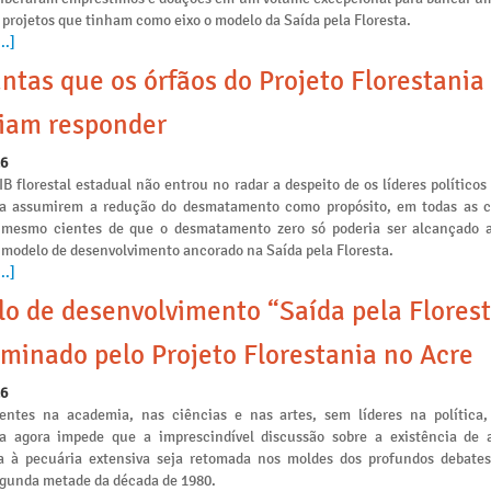
 projetos que tinham como eixo o modelo da Saída pela Floresta.
..]
ntas que os órfãos do Projeto Florestania
iam responder
26
IB florestal estadual não entrou no radar a despeito de os líderes políticos
ia assumirem a redução do desmatamento como propósito, em todas as
s mesmo cientes de que o desmatamento zero só poderia ser alcançado a
 modelo de desenvolvimento ancorado na Saída pela Floresta.
..]
o de desenvolvimento “Saída pela Florest
minado pelo Projeto Florestania no Acre
26
ntes na academia, nas ciências e nas artes, sem líderes na política,
ia agora impede que a imprescindível discussão sobre a existência de a
 à pecuária extensiva seja retomada nos moldes dos profundos debates
egunda metade da década de 1980.