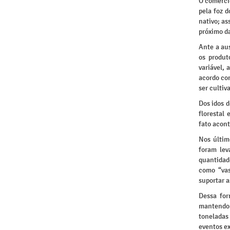
O comércio
pela foz 
nativo; as
próximo d
Ante a aus
os produt
variável, 
acordo com
ser cultiv
Dos idos d
florestal 
fato acon
Nos últim
foram lev
quantidad
como “vas
suportar a
Dessa for
mantendo 
toneladas
eventos ex