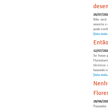
desen
26/07/20
Não será 
associa o
pode conti
[leia mais.
Então
12/07/20
Se fosse p
Florestan
técnicos 
baseado n
[leia mais.
Nenhu
Flore
28/06/20
Passados