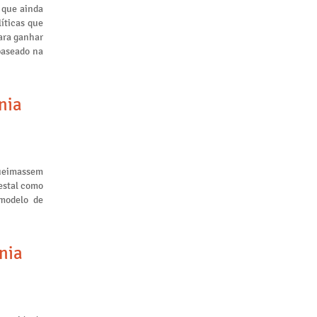
 que ainda
líticas que
ara ganhar
baseado na
nia
queimassem
restal como
 modelo de
nia