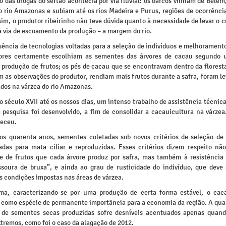
 das drogas do sertão acontecia por via fluvial: os barcos vinham de Belé
do rio Amazonas e subiam até os rios Madeira e Purus, regiões de ocorrênci
sim, o produtor ribeirinho não teve dúvida quanto à necessidade de levar o c
a via de escoamento da produção – a margem do rio.
ência de tecnologias voltadas para a seleção de indivíduos e melhoramento
ores certamente escolhiam as sementes das árvores de cacau segundo
a produção de frutos; os pés de cacau que se encontravam dentro da florest
 as observações do produtor, rendiam mais frutos durante a safra, foram l
ados na várzea do rio Amazonas.
o século XVII até os nossos dias, um intenso trabalho de assistência técnic
e pesquisa foi desenvolvido, a fim de consolidar a cacauicultura na várze
teceu.
os quarenta anos, sementes coletadas sob novos critérios de seleção de 
adas para mata ciliar e reproduzidas. Esses critérios dizem respeito nã
e de frutos que cada árvore produz por safra, mas também à resistência
soura de bruxa”, e ainda ao grau de rusticidade do indivíduo, que deve 
s condições impostas nas áreas de várzea.
ma, caracterizando-se por uma produção de certa forma estável, o ca
como espécie de permanente importância para a economia da região. A qua
 de sementes secas produzidas sofre desníveis acentuados apenas quan
tremos, como foi o caso da alagação de 2012.