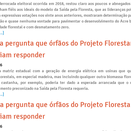
derrocada eleitoral ocorrida em 2018, restou claro aos poucos e abnegados
am fiéis aos ideais do modelo da Saída pela Floresta, que as lideranças po
 expressivas votações nos vinte anos anteriores, mostraram determinação p
ção e quase nenhuma vontade para pavimentar o desenvolvimento do Acre 
idade florestal e com desmatamento zero.
..]
a pergunta que órfãos do Projeto Floresta
iam responder
26
a matriz estadual com a geração de energia elétrica em usinas que 
lorestais, em especial madeira, mas incluindo qualquer outra biomassa flo
 castanha, por exemplo, poderia ter dado a esperada arrancada que o
mento preconizado na Saída pela Floresta requeria.
..]
a pergunta que órfãos do Projeto Floresta
iam responder
26