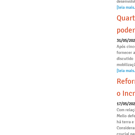
desenvolvi
[leia mais.
Quart
poder
31/05/20
Após cinc
fornecer 
discutido
mobilizaçã
[leia mais.
Refor
o Incr
17/05/20
Com relaçã
Mello def
há terra 
Considera
crucial pa