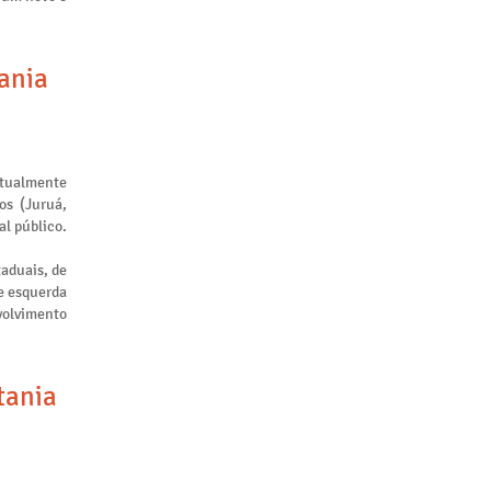
tania
atualmente
os (Juruá,
al público.
taduais, de
de esquerda
nvolvimento
tania