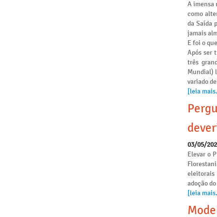
A imensa 
como alte
da Saída 
jamais alm
E foi o qu
Após ser 
três gran
Mundial) 
variado de
[leia mais.
Pergu
dever
03/05/20
Elevar o P
Florestan
eleitorai
adoção do
[leia mais.
Model