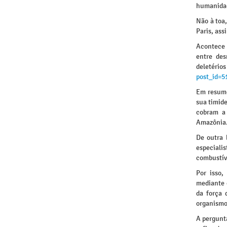
humanida
Não à toa
Paris, as
Acontece 
entre des
deletéri
post_id=
Em resumo
sua timid
cobram a 
Amazônia
De outra 
especiali
combustíve
Por isso,
mediante 
da força 
organismo
A pergunt