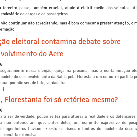
o terceiro passo, também crucial, alude à eletrificação dos veículos uti
 rodoviário de cargas e de passageiros.
s vão continuar não acreditando, mas é bom começar a prestar atenção, o 
ormação.
ção eleitoral contamina debate sobre
volvimento do Acre
26
seguramente nessa eleição, quiçá na próxima, mas a contaminação ele
 modelo de desenvolvimento da Saída pela Floresta a um ou outro partido po
nuar por não ser, de fato, verdadeira.
..]
, Florestania foi só retórica mesmo?
26
ara ser de verdade, pouco se fez para alterar a realidade e os defensores
ia não entenderam que, antes deles, um conjunto expressivo de pesq
e engenheiros haviam exposto os riscos e limites do modelo de desen
a pecuária extensiva.