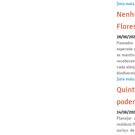
[leia mais.
Nenhu
Flore
28/06/20
Passados
esperada 
se mantinh
receberam
cada elei
biodivers
[leia mais.
Quint
poder
14/06/20
Planejar 
resíduos f
ouriço de