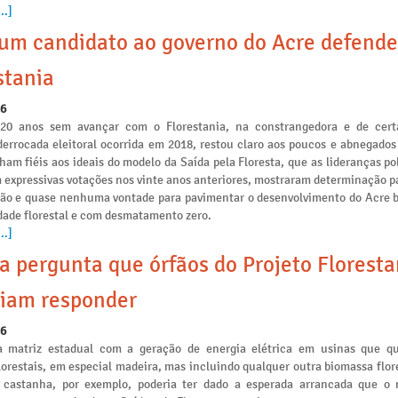
..]
m candidato ao governo do Acre defende
stania
26
 20 anos sem avançar com o Florestania, na constrangedora e de cert
derrocada eleitoral ocorrida em 2018, restou claro aos poucos e abnegados
am fiéis aos ideais do modelo da Saída pela Floresta, que as lideranças po
 expressivas votações nos vinte anos anteriores, mostraram determinação p
ção e quase nenhuma vontade para pavimentar o desenvolvimento do Acre 
idade florestal e com desmatamento zero.
..]
a pergunta que órfãos do Projeto Floresta
iam responder
26
a matriz estadual com a geração de energia elétrica em usinas que 
lorestais, em especial madeira, mas incluindo qualquer outra biomassa flo
 castanha, por exemplo, poderia ter dado a esperada arrancada que o