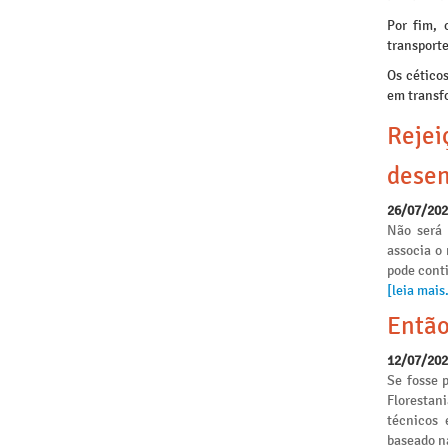
Por fim, 
transporte
Os cético
em transf
Rejei
desen
26/07/20
Não será 
associa o
pode conti
[leia mais.
Então
12/07/20
Se fosse p
Florestan
técnicos 
baseado n