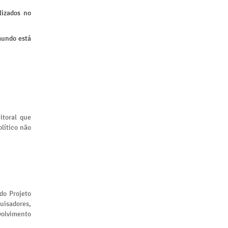
lizados no
mundo está
itoral que
lítico não
 do Projeto
uisadores,
volvimento