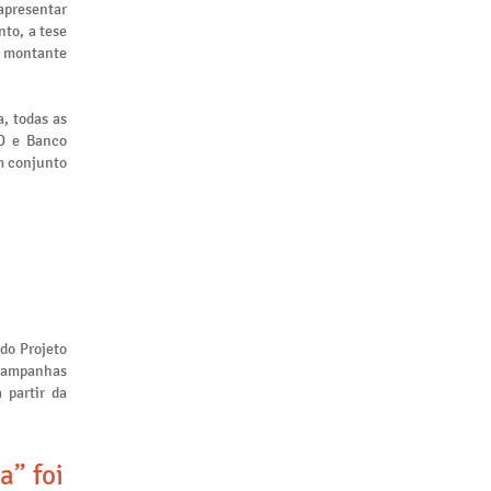
apresentar
to, a tese
m montante
, todas as
ID e Banco
m conjunto
 do Projeto
 campanhas
 partir da
a” foi