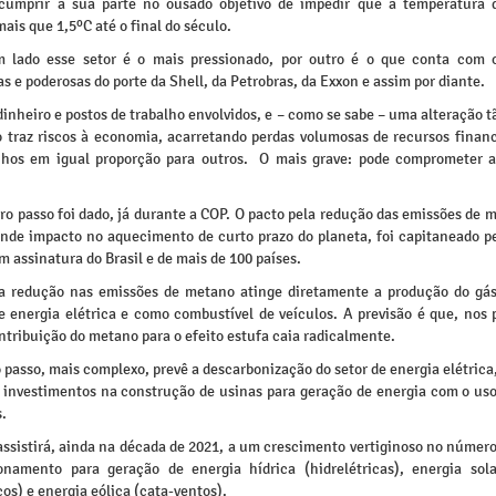
cumprir a sua parte no ousado objetivo de impedir que a temperatura 
is que 1,5ºC até o final do século.
 lado esse setor é o mais pressionado, por outro é o que conta com 
s e poderosas do porte da Shell, da Petrobras, da Exxon e assim por diante.
inheiro e postos de trabalho envolvidos, e – como se sabe – uma alteração t
o traz riscos à economia, acarretando perdas volumosas de recursos financ
hos em igual proporção para outros. O mais grave: pode comprometer a
ro passo foi dado, já durante a COP. O pacto pela redução das emissões de 
ande impacto no aquecimento de curto prazo do planeta, foi capitaneado p
 assinatura do Brasil e de mais de 100 países.
a redução nas emissões de metano atinge diretamente a produção do gá
e energia elétrica e como combustível de veículos. A previsão é que, nos 
ntribuição do metano para o efeito estufa caia radicalmente.
passo, mais complexo, prevê a descarbonização do setor de energia elétrica,
 investimentos na construção de usinas para geração de energia com o uso
.
ssistirá, ainda na década de 2021, a um crescimento vertiginoso no número
namento para geração de energia hídrica (hidrelétricas), energia sola
cos) e energia eólica (cata-ventos).