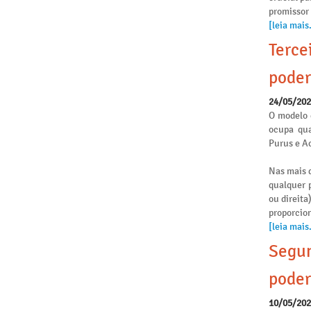
promissor
[leia mais.
Terce
poder
24/05/20
O modelo 
ocupa qua
Purus e Ac
Nas mais d
qualquer p
ou direita
proporcio
[leia mais.
Segun
poder
10/05/20