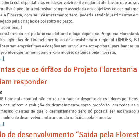
maioria dos especialistas em desenvolvimento regional alertavam que ao se 
rnativa à pecuária extensiva, sempre associada aos objetivos do desmatamen
pela Floresta, com seu desmatamento zero, poderia atrair investimentos e
ejado pela criação de boi solto no pasto.
e aconteceu!
transformado em plataforma eleitoral e logo depois no Programa Florestania
des agências de financiamento ao desenvolvimento regional (BNDES, B
liberaram empréstimos e doações em um volume excepcional para bancar u
 projetos que tinham como eixo o modelo da Saída pela Floresta.
..]
ntas que os órfãos do Projeto Florestania
iam responder
26
IB florestal estadual não entrou no radar a despeito de os líderes políticos
ia assumirem a redução do desmatamento como propósito, em todas as
s mesmo cientes de que o desmatamento zero só poderia ser alcançado a
 modelo de desenvolvimento ancorado na Saída pela Floresta.
..]
o de desenvolvimento “Saída pela Florest