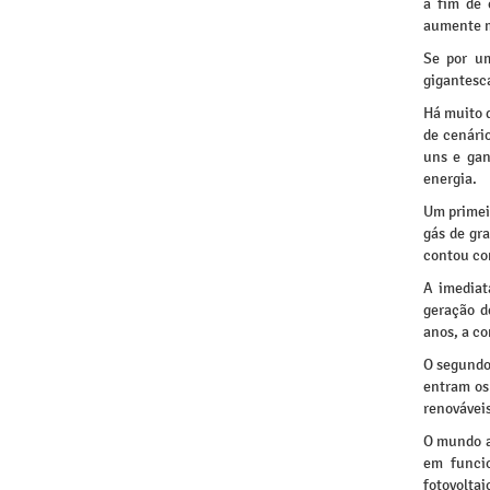
a fim de 
aumente ma
Se por um
gigantesca
Há muito d
de cenári
uns e gan
energia.
Um primei
gás de gr
contou com
A imediat
geração d
anos, a co
O segundo 
entram os
renováveis
O mundo a
em funcio
fotovoltai