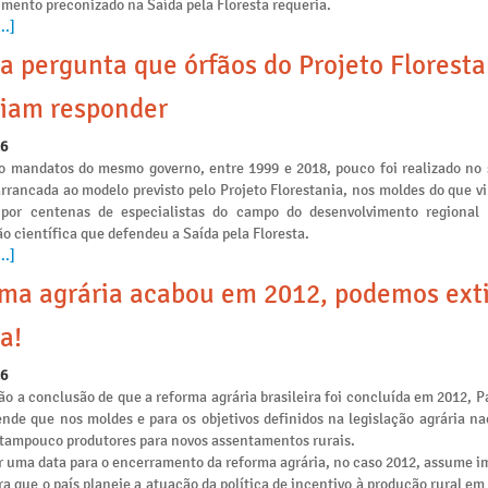
mento preconizado na Saída pela Floresta requeria.
..]
a pergunta que órfãos do Projeto Floresta
iam responder
26
o mandatos do mesmo governo, entre 1999 e 2018, pouco foi realizado no 
arrancada ao modelo previsto pelo Projeto Florestania, nos moldes do que v
 por centenas de especialistas do campo do desenvolvimento regional
o científica que defendeu a Saída pela Floresta.
..]
ma agrária acabou em 2012, podemos ext
a!
26
o a conclusão de que a reforma agrária brasileira foi concluída em 2012, P
ende que nos moldes e para os objetivos definidos na legislação agrária na
e tampouco produtores para novos assentamentos rurais.
r uma data para o encerramento da reforma agrária, no caso 2012, assume i
ra que o país planeje a atuação da política de incentivo à produção rural e