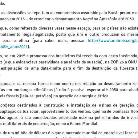
de.
, as discussões se reportam ao compromisso assumido pelo Brasil perante o
sinado em 2015 – de erradicar o desmatamento
ilegal
na Amazônia até 2030.
que, como reiterado diversas vezes nesse espaço, para os países não existe
matamento ilegal/legalizado, posto que um e outro produzem os mesm
os para o clima (para saber mais, acessar
http://www.andiroba.org.br
5148&_ano=2021
).
, se em 2015 a promessa dos brasileiros foi recebida com certo incômodo,
ez (o que evidenciava passividade e ausência de ousadia), na COP 26 a ONU
estipulação de uma data-limite para o fim da destruição da floresta t
.
banda, e da mesma forma como ocorre em relação ao desmatamento zer
stas em mudanças climáticas já não é possível esperar até 2030 para aboli
is fósseis (leia-se: petróleo) na geração de energia elétrica.
 projetos destinados à construção e instalação de usinas de geração 
captação da luz solar, aproveitamento dos ventos, queima de biomassa flore
das águas já são considerados prioridade máxima pelos fundos de inves
s multilaterais de cooperação, como o Banco Mundial.
a de um milhão de dólares é o que o mercado mundial de energia vai fazer n