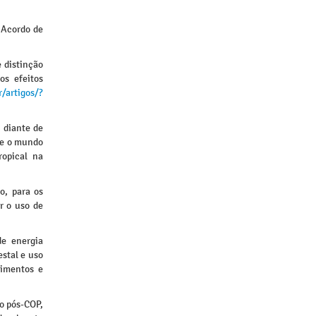
 Acordo de
 distinção
os efeitos
/artigos/?
 diante de
 e o mundo
ropical na
o, para os
r o uso de
de energia
stal e uso
timentos e
o pós-COP,