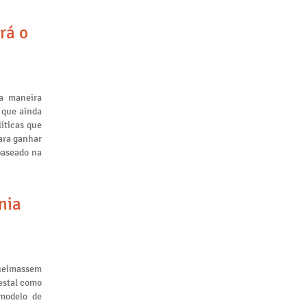
rá o
a maneira
 que ainda
líticas que
ara ganhar
baseado na
nia
queimassem
restal como
 modelo de