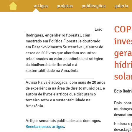
artigos
projetos
publicações
galeria
COP 
_________________________________ Ecio
Rodrigues, engenheiro florestal, com
inve
mestrado em Política Florestal e doutorado
em Desenvolvimento Sustentável, é autor de
gera
cerca de 20 livros que abordam assuntos
relacionados ao valor econômico estratégico
hídr
da biodiversidade florestal e à
sustentabilidade na Amazônia.
sola
_________________________________
Aurisa Paiva é advogada, com mais de 20 anos
de experiência na área de direito municipal, e
Ecio Rodr
autora de livros e artigos que discutem o
terceiro setor e a sustentabilidade na
Dois pont
Amazônia.
mudanças 
desmatame
Artigos semanais publicados aos domingos.
Embora o p
Receba nossos artigos
.
devastaçã