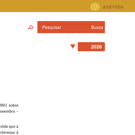
 ONU sobre
novembro –
uvida que a
nteressa à