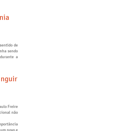
nia
sentido de
inha sendo
 durante a
inguir
aulo Freire
cional não
mportância
m um novo e