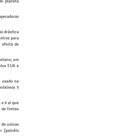
do planeta
operadoras
ão drástica
eiros para
 oferta de
metano, um
elos EUA e
s usado na
próximos 5
 e é aí que
 de fontes
 de usinas
r (painéis