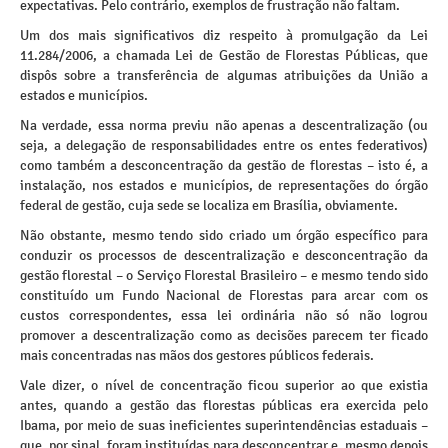
expectativas. Pelo contrário, exemplos de frustração não faltam.
Um dos mais significativos diz respeito à promulgação da Lei
11.284/2006, a chamada Lei de Gestão de Florestas Públicas, que
dispôs sobre a transferência de algumas atribuições da União a
estados e municípios.
Na verdade, essa norma previu não apenas a descentralização (ou
seja, a delegação de responsabilidades entre os entes federativos)
como também a desconcentração da gestão de florestas – isto é, a
instalação, nos estados e municípios, de representações do órgão
federal de gestão, cuja sede se localiza em Brasília, obviamente.
Não obstante, mesmo tendo sido criado um órgão específico para
conduzir os processos de descentralização e desconcentração da
gestão florestal – o Serviço Florestal Brasileiro – e mesmo tendo sido
constituído um Fundo Nacional de Florestas para arcar com os
custos correspondentes, essa lei ordinária não só não logrou
promover a descentralização como as decisões parecem ter ficado
mais concentradas nas mãos dos gestores públicos federais.
Vale dizer, o nível de concentração ficou superior ao que existia
antes, quando a gestão das florestas públicas era exercida pelo
Ibama, por meio de suas ineficientes superintendências estaduais –
que, por sinal, foram instituídas para desconcentrar e, mesmo depois